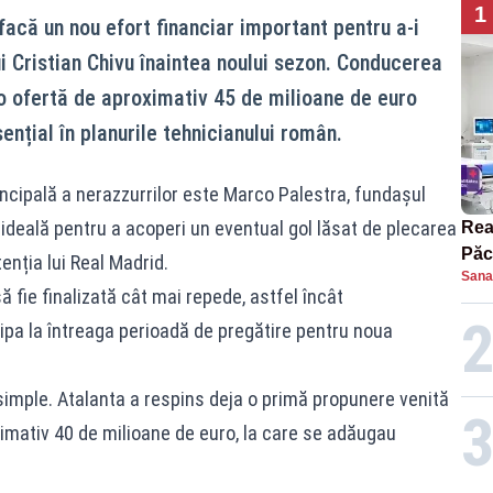
1
facă un nou efort financiar important pentru a-i
lui Cristian Chivu înaintea noului sezon. Conducerea
o ofertă de aproximativ 45 de milioane de euro
ențial în planurile tehnicianului român.
rincipală a nerazzurrilor este Marco Palestra, fundașul
a ideală pentru a acoperi un eventual gol lăsat de plecarea
Rea
Păc
enția lui Real Madrid.
Sana
lini
ă fie finalizată cât mai repede, astfel încât
icipa la întreaga perioadă de pregătire pentru noua
simple. Atalanta a respins deja o primă propunere venită
oximativ 40 de milioane de euro, la care se adăugau