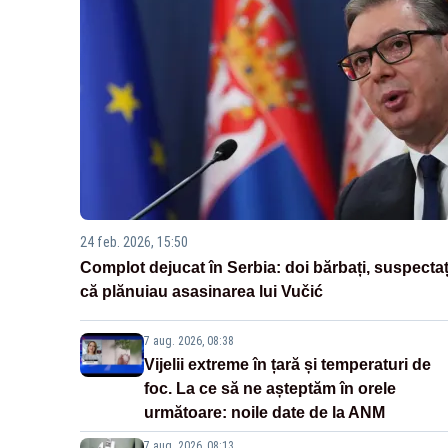
24 feb. 2026, 15:50
Complot dejucat în Serbia: doi bărbați, suspectaț
că plănuiau asasinarea lui Vučić
7 aug. 2026, 08:38
Vijelii extreme în țară și temperaturi de
foc. La ce să ne așteptăm în orele
următoare: noile date de la ANM
7 aug. 2026, 08:13