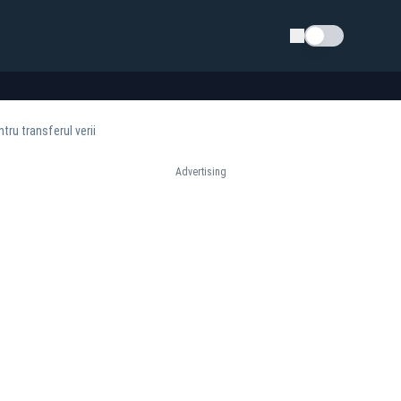
Schimba tema
tru transferul verii
Advertising