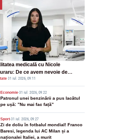
litatea medicală cu Nicole
uraru: De ce avem nevoie de
tate
·
31 iul. 2026, 09:11
ște?
2
Economie
-
31 iul. 2026, 09:22
Patronul unei benzinării a pus lacătul
pe ușă: ”Nu mai fac față”
3
Sport
-
31 iul. 2026, 09:27
Zi de doliu în fotbalul mondial! Franco
Baresi, legenda lui AC Milan și a
naționalei Italiei, a murit