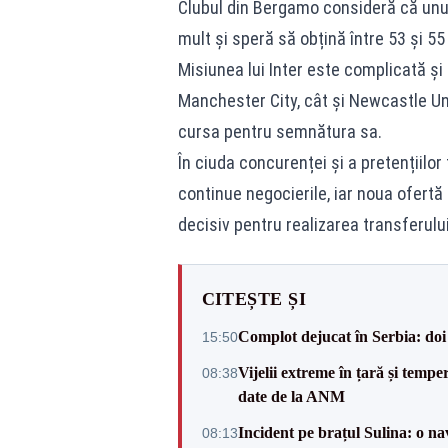
Clubul din Bergamo consideră că unul 
mult și speră să obțină între 53 și 5
Misiunea lui Inter este complicată și
Manchester City, cât și Newcastle Uni
cursa pentru semnătura sa.
În ciuda concurenței și a pretențiilor 
continue negocierile, iar noua ofertă
decisiv pentru realizarea transferului
CITEȘTE ȘI
Complot dejucat în Serbia: doi 
15:50
Vijelii extreme în țară și tempe
08:38
date de la ANM
Incident pe brațul Sulina: o na
08:13