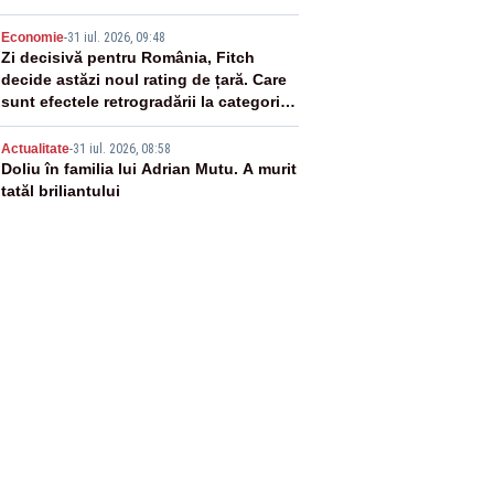
4
Economie
-
31 iul. 2026, 09:48
Zi decisivă pentru România, Fitch
decide astăzi noul rating de țară. Care
sunt efectele retrogradării la categoria
„junk”
5
Actualitate
-
31 iul. 2026, 08:58
Doliu în familia lui Adrian Mutu. A murit
tatăl briliantului