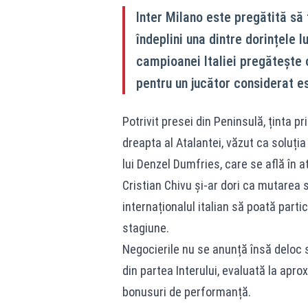
Inter Milano este pregătită să 
îndeplini una dintre dorințele 
campioanei Italiei pregătește 
pentru un jucător considerat es
Potrivit presei din Peninsulă, ținta p
dreapta al Atalantei, văzut ca soluți
lui Denzel Dumfries, care se află în at
Cristian Chivu și-ar dori ca mutarea s
internaționalul italian să poată part
stagiune.
Negocierile nu se anunță însă deloc 
din partea Interului, evaluată la apr
bonusuri de performanță.