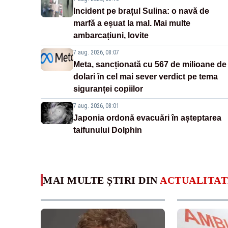
Incident pe brațul Sulina: o navă de
marfă a eșuat la mal. Mai multe
ambarcațiuni, lovite
7 aug. 2026, 08:07
Meta, sancționată cu 567 de milioane de
dolari în cel mai sever verdict pe tema
siguranței copiilor
7 aug. 2026, 08:01
Japonia ordonă evacuări în așteptarea
taifunului Dolphin
MAI MULTE ȘTIRI DIN
ACTUALITAT