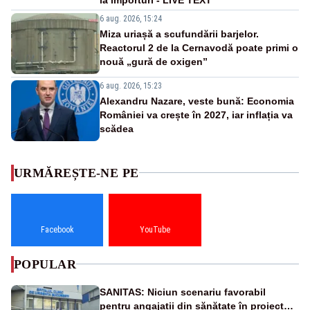
6 aug. 2026, 15:24
Miza uriașă a scufundării barjelor.
Reactorul 2 de la Cernavodă poate primi o
nouă „gură de oxigen”
6 aug. 2026, 15:23
Alexandru Nazare, veste bună: Economia
României va crește în 2027, iar inflația va
scădea
URMĂREȘTE-NE PE
Facebook
YouTube
POPULAR
SANITAS: Niciun scenariu favorabil
pentru angajații din sănătate în proiectul