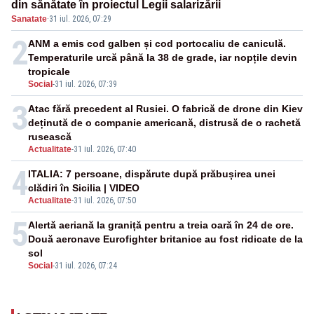
din sănătate în proiectul Legii salarizării
Sanatate
·
31 iul. 2026, 07:29
2
ANM a emis cod galben și cod portocaliu de caniculă.
Temperaturile urcă până la 38 de grade, iar nopțile devin
tropicale
Social
-
31 iul. 2026, 07:39
3
Atac fără precedent al Rusiei. O fabrică de drone din Kiev
deținută de o companie americană, distrusă de o rachetă
rusească
Actualitate
-
31 iul. 2026, 07:40
4
ITALIA: 7 persoane, dispărute după prăbușirea unei
clădiri în Sicilia | VIDEO
Actualitate
-
31 iul. 2026, 07:50
5
Alertă aeriană la graniță pentru a treia oară în 24 de ore.
Două aeronave Eurofighter britanice au fost ridicate de la
sol
Social
-
31 iul. 2026, 07:24