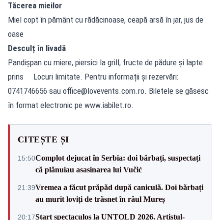
Tăcerea mieilor
Miel copt în pământ cu rădăcinoase, ceapă arsă în jar, jus de
oase
Desculț în livadă
Pandișpan cu miere, piersici la grill, fructe de pădure și lapte
prins Locuri limitate. Pentru informații și rezervări:
0741746656 sau
office@lovevents.com.ro
. Biletele se găsesc
în format electronic pe www.iabilet.ro.
CITEȘTE ȘI
Complot dejucat în Serbia: doi bărbați, suspectați
15:50
că plănuiau asasinarea lui Vučić
Vremea a făcut prăpăd după caniculă. Doi bărbați
21:39
au murit loviți de trăsnet în râul Mureș
Start spectaculos la UNTOLD 2026. Artistul-
20:17