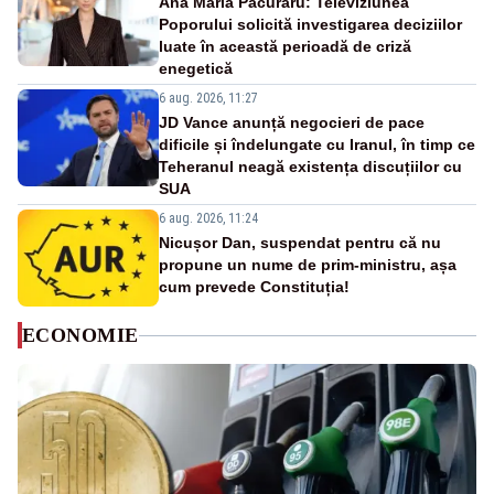
Ana Maria Păcuraru: Televiziunea
Poporului solicită investigarea deciziilor
luate în această perioadă de criză
enegetică
6 aug. 2026, 11:27
JD Vance anunță negocieri de pace
dificile și îndelungate cu Iranul, în timp ce
Teheranul neagă existența discuțiilor cu
SUA
6 aug. 2026, 11:24
Nicușor Dan, suspendat pentru că nu
propune un nume de prim-ministru, așa
cum prevede Constituția!
ECONOMIE