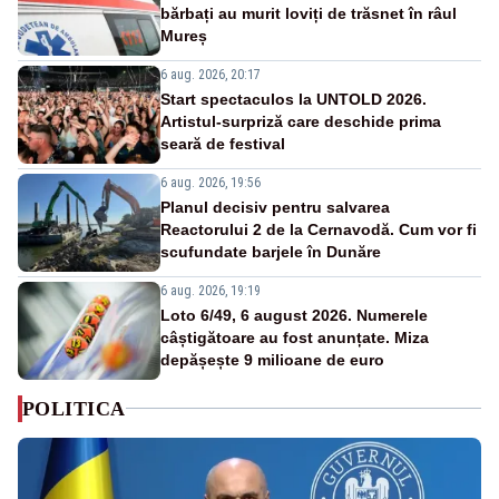
bărbați au murit loviți de trăsnet în râul
Mureș
6 aug. 2026, 20:17
Start spectaculos la UNTOLD 2026.
Artistul-surpriză care deschide prima
seară de festival
6 aug. 2026, 19:56
Planul decisiv pentru salvarea
Reactorului 2 de la Cernavodă. Cum vor fi
scufundate barjele în Dunăre
6 aug. 2026, 19:19
Loto 6/49, 6 august 2026. Numerele
câștigătoare au fost anunțate. Miza
depășește 9 milioane de euro
POLITICA