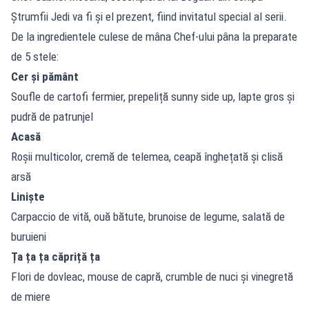
Ștrumfii Jedi va fi și el prezent, fiind invitatul special al serii.
De la ingredientele culese de mâna Chef-ului pâna la preparate
de 5 stele:
Cer și pământ
Soufle de cartofi fermier, prepeliță sunny side up, lapte gros și
pudră de patrunjel
Acasă
Roșii multicolor, cremă de telemea, ceapă înghețată și clisă
arsă
Liniște
Carpaccio de vită, ouă bătute, brunoise de legume, salată de
buruieni
Ța ța ța căpriță ța
Flori de dovleac, mouse de capră, crumble de nuci și vinegretă
de miere