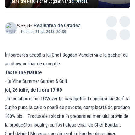
Taste the Nature chef Bogdan Vandici Oradea
Realitatea de Oradea
Scris de
Publicat:
21 iul. 2018, 20:38
Întoarcerea acasă a lui Chef Bogdan Vandici vine la pachet cu
un show culinar de excepție -
Taste the Nature
- la Vine Summer Garden & Grill,
joi, 26 iulie, de la ora 17:00
. În colaborare cu LOVevents, câștigătorul concursului Chefi la
Cuțite pune la cale o seară de poveste, completată de produse
100% bio. Produsele folosite în prepararea meniului provin de
la producători locali și au fost alese chiar de Chef Bogdan.
Chef Gabriel Mocanu, coechipierul lui Bogdan din echipa