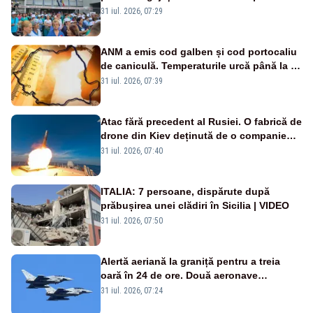
Legii salarizării
31 iul. 2026, 07:29
ANM a emis cod galben și cod portocaliu
de caniculă. Temperaturile urcă până la 38
de grade, iar nopțile devin tropicale
31 iul. 2026, 07:39
Atac fără precedent al Rusiei. O fabrică de
drone din Kiev deținută de o companie
americană, distrusă de o rachetă
31 iul. 2026, 07:40
rusească
ITALIA: 7 persoane, dispărute după
prăbușirea unei clădiri în Sicilia | VIDEO
31 iul. 2026, 07:50
Alertă aeriană la graniță pentru a treia
oară în 24 de ore. Două aeronave
Eurofighter britanice au fost ridicate de la
31 iul. 2026, 07:24
sol