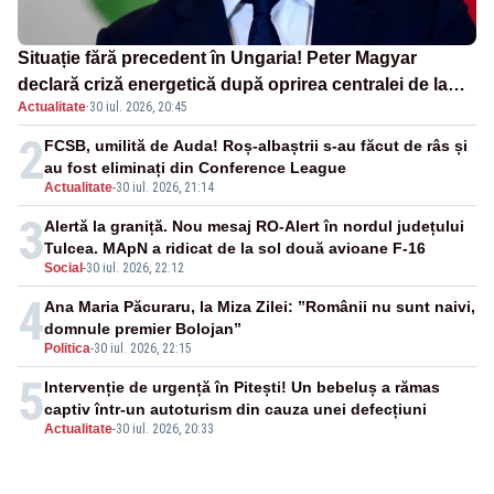
Situație fără precedent în Ungaria! Peter Magyar
declară criză energetică după oprirea centralei de la
Actualitate
·
30 iul. 2026, 20:45
Paks
2
FCSB, umilită de Auda! Roș-albaștrii s-au făcut de râs și
au fost eliminați din Conference League
Actualitate
-
30 iul. 2026, 21:14
3
Alertă la graniță. Nou mesaj RO-Alert în nordul județului
Tulcea. MApN a ridicat de la sol două avioane F-16
Social
-
30 iul. 2026, 22:12
4
Ana Maria Păcuraru, la Miza Zilei: ”Românii nu sunt naivi,
domnule premier Bolojan”
Politica
-
30 iul. 2026, 22:15
5
Intervenție de urgență în Pitești! Un bebeluș a rămas
captiv într-un autoturism din cauza unei defecțiuni
Actualitate
-
30 iul. 2026, 20:33