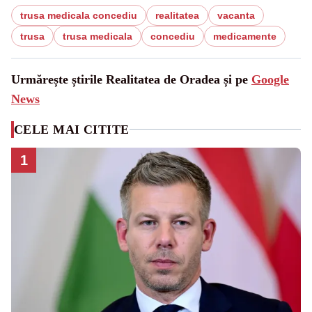
trusa medicala concediu
realitatea
vacanta
trusa
trusa medicala
concediu
medicamente
Urmărește știrile Realitatea de Oradea și pe
Google
News
CELE MAI CITITE
1