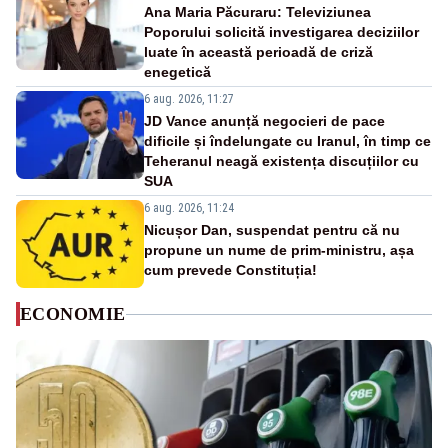
Ana Maria Păcuraru: Televiziunea
Poporului solicită investigarea deciziilor
luate în această perioadă de criză
enegetică
6 aug. 2026, 11:27
JD Vance anunță negocieri de pace
dificile și îndelungate cu Iranul, în timp ce
Teheranul neagă existența discuțiilor cu
SUA
6 aug. 2026, 11:24
Nicușor Dan, suspendat pentru că nu
propune un nume de prim-ministru, așa
cum prevede Constituția!
ECONOMIE