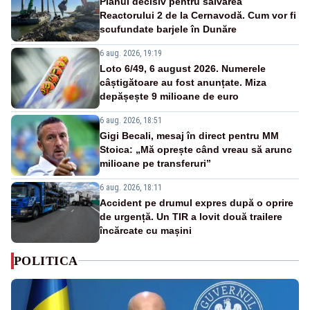
Planul decisiv pentru salvarea
Reactorului 2 de la Cernavodă. Cum vor fi
scufundate barjele în Dunăre
6 aug. 2026, 19:19
Loto 6/49, 6 august 2026. Numerele
câștigătoare au fost anunțate. Miza
depășește 9 milioane de euro
6 aug. 2026, 18:51
Gigi Becali, mesaj în direct pentru MM
Stoica: „Mă oprește când vreau să arunc
milioane pe transferuri”
6 aug. 2026, 18:11
Accident pe drumul expres după o oprire
de urgență. Un TIR a lovit două trailere
încărcate cu mașini
POLITICA