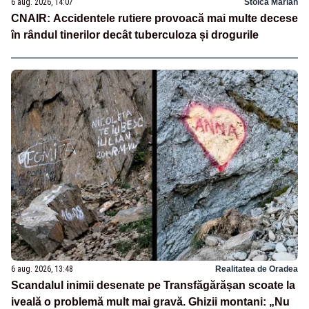
6 aug. 2026, 14:07
Stoica Marian
CNAIR: Accidentele rutiere provoacă mai multe decese
în rândul tinerilor decât tuberculoza și drogurile
6 aug. 2026, 13:48
Realitatea de Oradea
Scandalul inimii desenate pe Transfăgărășan scoate la
iveală o problemă mult mai gravă. Ghizii montani: „Nu