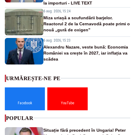
la importuri - LIVE TEXT
6 aug. 2026, 15:24
Miza uriașă a scufundării barjelor.
Reactorul 2 de la Cernavodă poate primi o
nouă „gură de oxigen”
6 aug. 2026, 15:23
Alexandru Nazare, veste bună: Economia
României va crește în 2027, iar inflația va
scădea
URMĂREȘTE-NE PE
Facebook
YouTube
POPULAR
Situație fără precedent în Ungaria! Peter