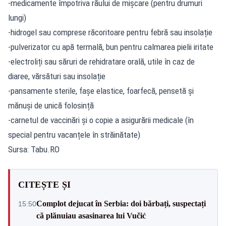
-medicamente împotriva răului de mișcare (pentru drumuri
lungi)
-hidrogel sau comprese răcoritoare pentru febră sau insolație
-pulverizator cu apă termală, bun pentru calmarea pielii iritate
-electroliți sau săruri de rehidratare orală, utile în caz de
diaree, vărsături sau insolație
-pansamente sterile, fașe elastice, foarfecă, pensetă și
mănuși de unică folosință
-carnetul de vaccinări și o copie a asigurării medicale (în
special pentru vacanțele în străinătate)
Sursa: Tabu.RO
CITEȘTE ȘI
Complot dejucat în Serbia: doi bărbați, suspectați
15:50
că plănuiau asasinarea lui Vučić