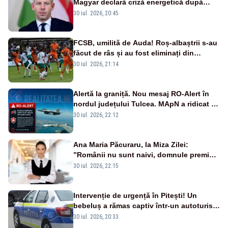
Magyar declară criză energetică după
oprirea centralei de la Paks
30 iul. 2026, 20:45
FCSB, umilită de Auda! Roș-albaștrii s-au
făcut de râs și au fost eliminați din
Conference League
30 iul. 2026, 21:14
Alertă la graniță. Nou mesaj RO-Alert în
nordul județului Tulcea. MApN a ridicat de
la sol două avioane F-16
30 iul. 2026, 22:12
Ana Maria Păcuraru, la Miza Zilei:
”Românii nu sunt naivi, domnule premier
Bolojan”
30 iul. 2026, 22:15
Intervenție de urgență în Pitești! Un
bebeluș a rămas captiv într-un autoturism
din cauza unei defecțiuni
30 iul. 2026, 20:33