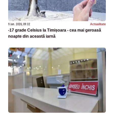
9 ian. 2026, 09:32
Actualitate
-17 grade Celsius la Timișoara - cea mai geroasă
noapte din această iarnă