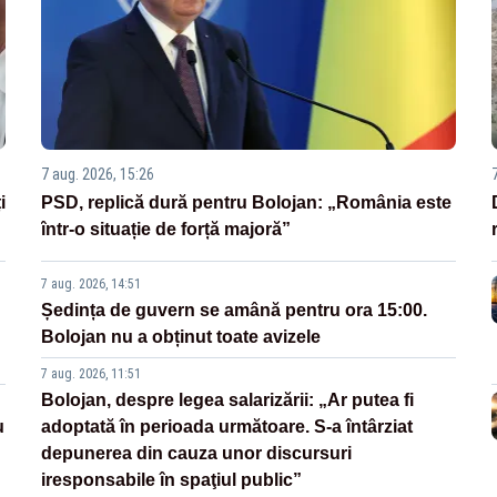
7 aug. 2026, 15:26
i
PSD, replică dură pentru Bolojan: „România este
într-o situație de forță majoră”
7 aug. 2026, 14:51
Ședința de guvern se amână pentru ora 15:00.
Bolojan nu a obținut toate avizele
7 aug. 2026, 11:51
Bolojan, despre legea salarizării: „Ar putea fi
u
adoptată în perioada următoare. S-a întârziat
depunerea din cauza unor discursuri
iresponsabile în spaţiul public”