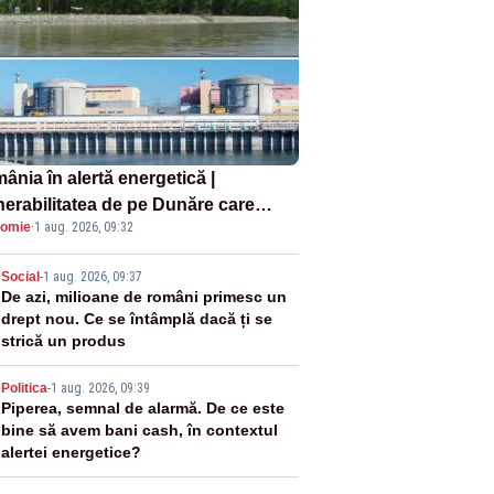
ânia în alertă energetică |
nerabilitatea de pe Dunăre care
omie
·
1 aug. 2026, 09:32
e în pericol Centrala Cernavodă era
oscută de pe vremea lui Ceaușescu
2
Social
-
1 aug. 2026, 09:37
De azi, milioane de români primesc un
drept nou. Ce se întâmplă dacă ți se
strică un produs
3
Politica
-
1 aug. 2026, 09:39
Piperea, semnal de alarmă. De ce este
bine să avem bani cash, în contextul
alertei energetice?