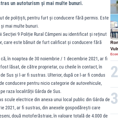
stras un autoturism și mai multe bunuri.
nut de polițiști, pentru furt și conducere fără permis. Este
 și mai multe bunuri.
i Secției 9 Poliție Rural Câmpeni au identificat și reținut
or, care este bănuit de furt calificat și conducere fără
Rom
Vul
Econ
pun
l că, în noaptea de 30 noiembrie / 1 decembrie 2021, ar fi
cun
ost lăsat, de către proprietar, cu cheile în contact, în
 Sus și l-ar fi sustras. Ulterior, după ce l-ar fi condus
de conducere pentru nicio categorie de autovehicule,
pe raza localității Gârda de Sus.
as scule electrice din anexa unui local public din Gârda de
ie 2021, ar fi sustras, din anexele gospodărești care
șeni, două motoferăstraie, în valoare totală de 4.000 de