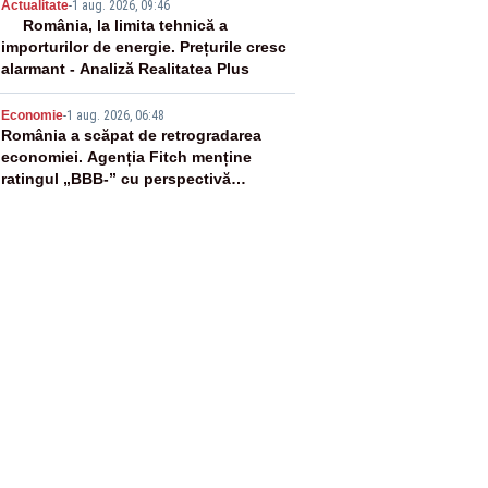
4
Actualitate
-
1 aug. 2026, 09:46
România, la limita tehnică a
importurilor de energie. Prețurile cresc
alarmant - Analiză Realitatea Plus
5
Economie
-
1 aug. 2026, 06:48
România a scăpat de retrogradarea
economiei. Agenția Fitch menține
ratingul „BBB-” cu perspectivă
negativă