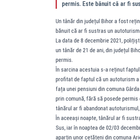
permis. Este bănuit că ar fi su
Un tânăr din județul Bihor a fost reți
bănuit că ar fi sustras un autoturism
La data de 8 decembrie 2021, polițiști
un tânăr de 21 de ani, din județul Bih
permis.
În sarcina acestuia s-a reținut faptu
profitat de faptul că un autoturism a f
fața unei pensiuni din comuna Gârda de
prin comună, fără să posede permis 
tânărul ar fi abandonat autoturismul, 
În aceeași noapte, tânărul ar fi sustr
Sus, iar în noaptea de 02/03 decembr
aparțin unor cetățeni din comuna Arie