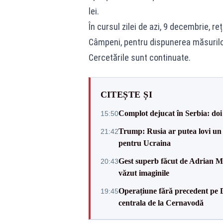
lei.
În cursul zilei de azi, 9 decembrie, r
Câmpeni, pentru dispunerea măsurilo
Cercetările sunt continuate.
CITEȘTE ȘI
Complot dejucat în Serbia: doi 
15:50
Trump: Rusia ar putea lovi un
21:42
pentru Ucraina
Gest superb făcut de Adrian Mu
20:43
văzut imaginile
Operațiune fără precedent pe 
19:45
centrala de la Cernavodă