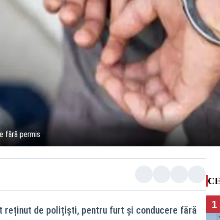
re fără permis
CE
1
t reținut de polițiști, pentru furt și conducere fără