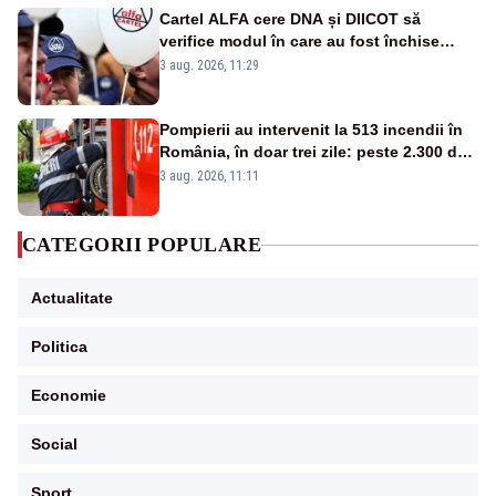
Cartel ALFA cere DNA și DIICOT să
verifice modul în care au fost închise
centralele pe cărbune
3 aug. 2026, 11:29
Pompierii au intervenit la 513 incendii în
România, în doar trei zile: peste 2.300 de
hectare de teren au fost afectate
3 aug. 2026, 11:11
CATEGORII POPULARE
Actualitate
Politica
Economie
Social
Sport