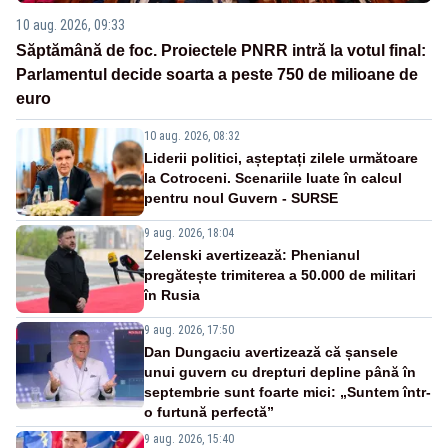
10 aug. 2026, 09:33
Săptămână de foc. Proiectele PNRR intră la votul final:
Parlamentul decide soarta a peste 750 de milioane de
euro
10 aug. 2026, 08:32
Liderii politici, așteptați zilele următoare
la Cotroceni. Scenariile luate în calcul
pentru noul Guvern - SURSE
9 aug. 2026, 18:04
Zelenski avertizează: Phenianul
pregătește trimiterea a 50.000 de militari
în Rusia
9 aug. 2026, 17:50
Dan Dungaciu avertizează că șansele
unui guvern cu drepturi depline până în
septembrie sunt foarte mici: „Suntem într-
o furtună perfectă”
9 aug. 2026, 15:40