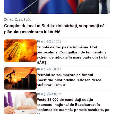
24 feb. 2026, 15:50
Complot dejucat în Serbia: doi bărbați, suspectați că
plănuiau asasinarea lui Vučić
10 aug. 2026, 10:35
Cupolă de foc peste România. Cod
portocaliu și Cod galben de temperaturi
extrem de ridicate în mare parte din țară-
HĂRȚI
10 aug. 2026, 08:22
Petrolul se scumpește pe fondul
incertitudinilor privind redeschiderea
Strâmtorii Ormuz
10 aug. 2026, 08:17
Peste 33.000 de candidați susțin
examenul național de Bacalaureat în
sesiunea de toamnă: primele rezultate, pe