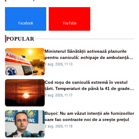
Facebook
YouTube
POPULAR
Ministerul Sănătății activează planurile
pentru caniculă: echipaje de ambulanță
suplimentate, stocuri de medicamente
3 aug. 2026, 11:13
verificate și puncte de apă în spațiile
publice
Cod roșu de caniculă extremă în vestul
țării. Temperaturi de până la 41 de grade
până miercuri
3 aug. 2026, 11:17
Bușoi: Nu am văzut intenții ale furnizorilor
care fac contracte noi de a crește prețul
3 aug. 2026, 11:18