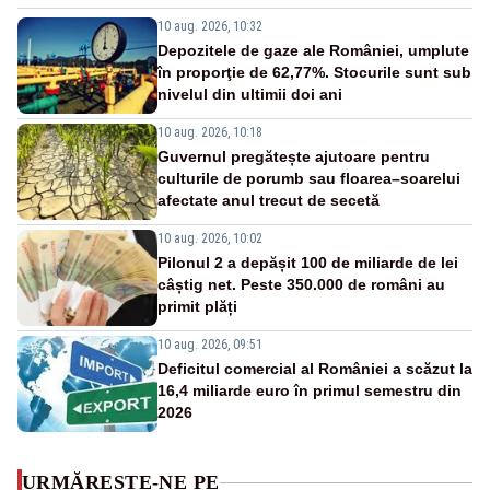
10 aug. 2026, 10:32
Depozitele de gaze ale României, umplute
în proporţie de 62,77%. Stocurile sunt sub
nivelul din ultimii doi ani
10 aug. 2026, 10:18
Guvernul pregătește ajutoare pentru
culturile de porumb sau floarea–soarelui
afectate anul trecut de secetă
10 aug. 2026, 10:02
Pilonul 2 a depășit 100 de miliarde de lei
câștig net. Peste 350.000 de români au
primit plăți
10 aug. 2026, 09:51
Deficitul comercial al României a scăzut la
16,4 miliarde euro în primul semestru din
2026
URMĂREȘTE-NE PE