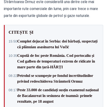
Strâmtoarea Ormuz este considerată una dintre cele mai
importante rute comerciale din lume, prin care trece o mare
parte din exporturile globale de petrol și gaze naturale.
CITEȘTE ȘI
Complot dejucat în Serbia: doi bărbați, suspectați
15:50
că plănuiau asasinarea lui Vučić
Cupolă de foc peste România. Cod portocaliu și
10:35
Cod galben de temperaturi extrem de ridicate în
mare parte din țară-HĂRȚI
Petrolul se scumpește pe fondul incertitudinilor
08:22
privind redeschiderea Strâmtorii Ormuz
Peste 33.000 de candidați susțin examenul național
08:17
de Bacalaureat în sesiunea de toamnă: primele
rezultate, pe 18 august