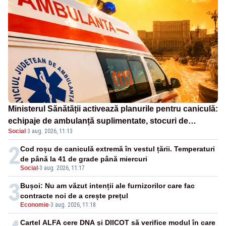
Ministerul Sănătății activează planurile pentru caniculă:
echipaje de ambulanță suplimentate, stocuri de
Social
·
3 aug. 2026, 11:13
medicamente verificate și puncte de apă în spațiile
publice
2
Cod roșu de caniculă extremă în vestul țării. Temperaturi
de până la 41 de grade până miercuri
Social
-
3 aug. 2026, 11:17
3
Bușoi: Nu am văzut intenții ale furnizorilor care fac
contracte noi de a crește prețul
Economie
-
3 aug. 2026, 11:18
Cartel ALFA cere DNA și DIICOT să verifice modul în care