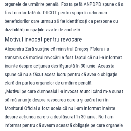
organele de urmărire penală. Fosta șefă ANPDPD spune că a
fost contactată de DIICOT pentru sprijin în relocarea
beneficiarilor care urmau să fie identificați ca persoane cu
dizabilități în spațiile vizate de anchetă.
Motivul invocat pentru revocare
Alexandra Zară susține că ministrul Dragoș Pîslaru i-a
transmis că motivul revocării a fost faptul că nu l-a informat
înainte despre acțiunea desfășurată în 30 iunie. Aceasta
spune că nu a făcut acest lucru pentru că avea o obligație
clară din partea organelor de urmărire penală.
„Motivul pe care dumnealui l-a invocat atunci când m-a sunat
să mă anunțe despre revocarea care a și apărut ieri în
Monitorul Oficial a fost acela că nu l-am informat înainte
despre acțiunea care s-a desfășurat în 30 iunie. Nu l-am
informat pentru că aveam această obligație pe care organele