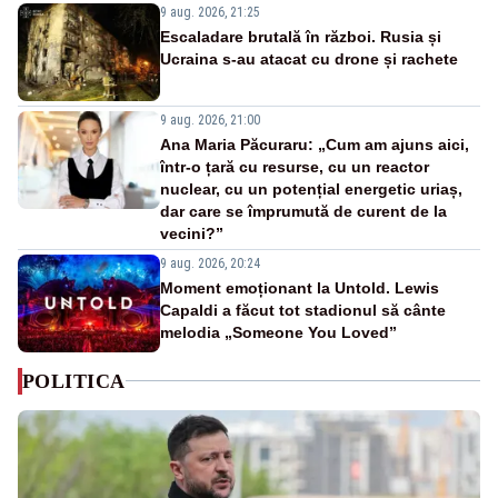
9 aug. 2026, 21:25
Escaladare brutală în război. Rusia și
Ucraina s-au atacat cu drone și rachete
9 aug. 2026, 21:00
Ana Maria Păcuraru: „Cum am ajuns aici,
într-o țară cu resurse, cu un reactor
nuclear, cu un potențial energetic uriaș,
dar care se împrumută de curent de la
vecini?”
9 aug. 2026, 20:24
Moment emoționant la Untold. Lewis
Capaldi a făcut tot stadionul să cânte
melodia „Someone You Loved”
POLITICA