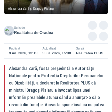
Alexandra Zară și Dragoș Pîslaru
Scris de
Realitatea de Oradea
Publicat
Actualizat
Sursă
9 iul. 2026, 15:19
9 iul. 2026, 15:38
Realitatea PLUS
Alexandra Zară, fosta președintă a Autorității
Naționale pentru Protecția Drepturilor Persoanelor
cu Dizabilități, a declarat la Realitatea PLUS că
ministrul Dragoș Pîslaru a invocat lipsa unei
informări prealabile atunci când a anunțat-o că o
revocă din funcție. Aceasta spune însă că nu putea
transmite mai departe informații despre acțiunea