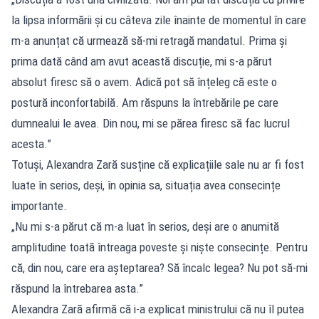
la lipsa informării și cu câteva zile înainte de momentul în care
m-a anunțat că urmează să-mi retragă mandatul. Prima și
prima dată când am avut această discuție, mi s-a părut
absolut firesc să o avem. Adică pot să înțeleg că este o
postură inconfortabilă. Am răspuns la întrebările pe care
dumnealui le avea. Din nou, mi se părea firesc să fac lucrul
acesta.”
Totuși, Alexandra Zară susține că explicațiile sale nu ar fi fost
luate în serios, deși, în opinia sa, situația avea consecințe
importante.
„Nu mi s-a părut că m-a luat în serios, deși are o anumită
amplitudine toată întreaga poveste și niște consecințe. Pentru
că, din nou, care era așteptarea? Să încalc legea? Nu pot să-mi
răspund la întrebarea asta.”
Alexandra Zară afirmă că i-a explicat ministrului că nu îl putea