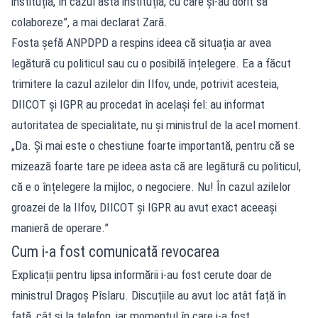
instituția, în cazul ăsta instituția, cu care și-au dorit să
colaboreze”, a mai declarat Zară.
Fosta șefă ANPDPD a respins ideea că situația ar avea
legătură cu politicul sau cu o posibilă înțelegere. Ea a făcut
trimitere la cazul azilelor din Ilfov, unde, potrivit acesteia,
DIICOT și IGPR au procedat în același fel: au informat
autoritatea de specialitate, nu și ministrul de la acel moment.
„Da. Și mai este o chestiune foarte importantă, pentru că se
mizează foarte tare pe ideea asta că are legătură cu politicul,
că e o înțelegere la mijloc, o negociere. Nu! În cazul azilelor
groazei de la Ilfov, DIICOT și IGPR au avut exact aceeași
manieră de operare.”
Cum i-a fost comunicată revocarea
Explicații pentru lipsa informării i-au fost cerute doar de
ministrul Dragoș Pîslaru. Discuțiile au avut loc atât față în
față, cât și la telefon, iar momentul în care i-a fost