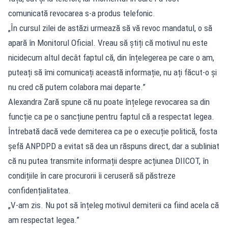
comunicată revocarea s-a produs telefonic.
„În cursul zilei de astăzi urmează să vă revoc mandatul, o să
apară în Monitorul Oficial. Vreau să știți că motivul nu este
nicidecum altul decât faptul că, din înțelegerea pe care o am,
puteați să îmi comunicați această informație, nu ați făcut-o și
nu cred că putem colabora mai departe.”
Alexandra Zară spune că nu poate înțelege revocarea sa din
funcție ca pe o sancțiune pentru faptul că a respectat legea.
Întrebată dacă vede demiterea ca pe o execuție politică, fosta
șefă ANPDPD a evitat să dea un răspuns direct, dar a subliniat
că nu putea transmite informații despre acțiunea DIICOT, în
condițiile în care procurorii îi ceruseră să păstreze
confidențialitatea.
„V-am zis. Nu pot să înțeleg motivul demiterii ca fiind acela că
am respectat legea.”