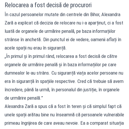
Relocarea a fost decisă de procurori
În cazul persoanelor mutate din centrele din Bihor, Alexandra
Zară a explicat că decizia de relocare nu i-a aparținut, ci a fost
luată de organele de urmărire penală, pe baza informațiilor
strânse în anchetă. Din punctul ei de vedere, oamenii aflați în
acele spații nu erau în siguranță.
„În primul și în primul rând, relocarea a fost decisă de către
organele de urmărire penală și în baza informațiilor pe care
dumnealor le-au strâns. Cu siguranță viața acelor persoane nu
era în siguranță în spațiile respective. Cred că trebuie să avem
încredere, până la urmă, în personalul din justiție, în organele
de urmărire penală.”
Alexandra Zară a spus că a fost în teren și că simplul fapt că
unele spații arătau bine nu înseamnă că persoanele vulnerabile
primeau îngrijirea de care aveau nevoie. Ea a comparat situația