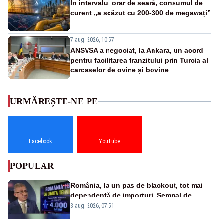
În intervalul orar de seară, consumul de
curent „a scăzut cu 200-300 de megawați”
7 aug. 2026, 10:57
ANSVSA a negociat, la Ankara, un acord
pentru facilitarea tranzitului prin Turcia al
carcaselor de ovine și bovine
URMĂREȘTE-NE PE
Facebook
YouTube
POPULAR
România, la un pas de blackout, tot mai
dependentă de importuri. Semnal de
alarmă tras de un expert în energie
3 aug. 2026, 07:51