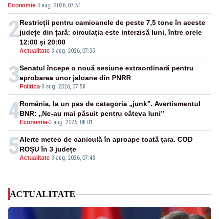
Economie
·
3 aug. 2026, 07:51
energie
2
Restricții pentru camioanele de peste 7,5 tone în aceste
județe din țară: circulația este interzisă luni, între orele
12:00 și 20:00
Actualitate
-
3 aug. 2026, 07:55
3
Senatul începe o nouă sesiune extraordinară pentru
aprobarea unor jaloane din PNRR
Politica
-
3 aug. 2026, 07:58
4
România, la un pas de categoria „junk”. Avertismentul
BNR: „Ne-au mai păsuit pentru câteva luni”
Economie
-
3 aug. 2026, 08:01
5
Alerte meteo de caniculă în aproape toată țara. COD
ROȘU în 3 județe
Actualitate
-
3 aug. 2026, 07:48
ACTUALITATE