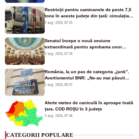
Restricții pentru camioanele de peste 7,5
tone în aceste județe din țară: circulația
este interzisă luni, între orele 12:00 și
3 aug. 2026, 07:55
20:00
Senatul începe o nouă sesiune
extraordinară pentru aprobarea unor
jaloane din PNRR
3 aug. 2026, 07:58
România, la un pas de categoria „junk”.
Avertismentul BNR: „Ne-au mai păsuit
pentru câteva luni”
3 aug. 2026, 08:01
Alerte meteo de caniculă în aproape toată
țara. COD ROȘU în 3 județe
3 aug. 2026, 07:48
CATEGORII POPULARE