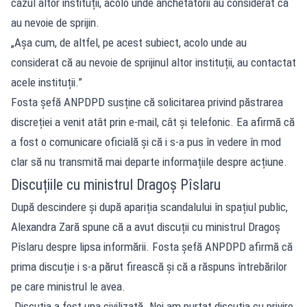
cazul altor instituții, acolo unde anchetatorii au considerat că
au nevoie de sprijin.
„Așa cum, de altfel, pe acest subiect, acolo unde au
considerat că au nevoie de sprijinul altor instituții, au contactat
acele instituții.”
Fosta șefă ANPDPD susține că solicitarea privind păstrarea
discreției a venit atât prin e-mail, cât și telefonic. Ea afirmă că
a fost o comunicare oficială și că i s-a pus în vedere în mod
clar să nu transmită mai departe informațiile despre acțiune.
Discuțiile cu ministrul Dragoș Pîslaru
După descindere și după apariția scandalului în spațiul public,
Alexandra Zară spune că a avut discuții cu ministrul Dragoș
Pîslaru despre lipsa informării. Fosta șefă ANPDPD afirmă că
prima discuție i s-a părut firească și că a răspuns întrebărilor
pe care ministrul le avea.
„Discuția a fost una civilizată. Noi am purtat discuția cu privire