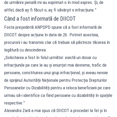
de urmărire penală mi-au exprimat-o în mod expres. Și, de
altfel, dacă aș fi făcut-o, aș fi săvârșit o infracțiune.”
Când a fost informată de DIICOT
Fosta președintă ANPDPD spune că a fost informată de
DIICOT despre acțiune în data de 26. Potrivit acesteia,
procurorii i-au transmis clar că trebuie să păstreze tăcerea în
legătură cu descinderea.
„Solicitarea a fost în felul următor: există un dosar cu
infracțiunile pe care le-au și enunțat mai devreme, trafic de
persoane, constituirea unui grup infracțional, și aveau nevoie
de sprijinul Autorității Naționale pentru Protecția Drepturilor
Persoanelor cu Dizabilități pentru a reloca beneficiarii pe care
urmau să-i identifice ca fiind persoane cu dizabilități în spațiile
respective.”
Alexandra Zară a mai spus că DIICOT a procedat la fel și în