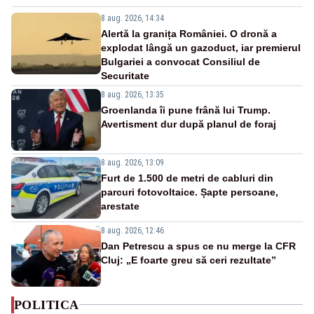
8 aug. 2026, 14:34
Alertă la granița României. O dronă a
explodat lângă un gazoduct, iar premierul
Bulgariei a convocat Consiliul de
Securitate
8 aug. 2026, 13:35
Groenlanda îi pune frână lui Trump.
Avertisment dur după planul de foraj
8 aug. 2026, 13:09
Furt de 1.500 de metri de cabluri din
parcuri fotovoltaice. Șapte persoane,
arestate
8 aug. 2026, 12:46
Dan Petrescu a spus ce nu merge la CFR
Cluj: „E foarte greu să ceri rezultate”
POLITICA