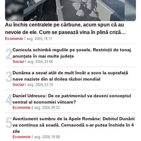
Au închis centralele pe cărbune, acum spun că au
nevoie de ele. Cum se pasează vina în plină criză
Economie
·
1 aug. 2026, 18:11
energetică
2
Canicula schimbă regulile pe șosele. Restricții de tonaj
anunțate în mai multe județe
Social
-
1 aug. 2026, 23:06
3
Dunărea a secat atât de mult încât a scos la suprafață
nave naziste din al doilea război mondial
Social
-
1 aug. 2026, 23:10
4
Daniel Udrescu: De ce patrimoniul va deveni conceptul
central al economiei viitoare?
Economie
-
2 aug. 2026, 09:22
5
Avertisment sumbru de la Apele Române: Debitul Dunării
va continua să scadă. Cernavodă s-ar putea închide în 4
zile
Economie
-
1 aug. 2026, 18:08