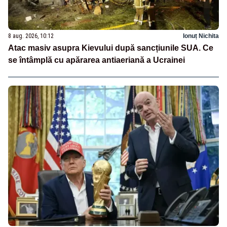
8 aug. 2026, 10:12
Ionuț Nichita
Atac masiv asupra Kievului după sancțiunile SUA. Ce
se întâmplă cu apărarea antiaeriană a Ucrainei