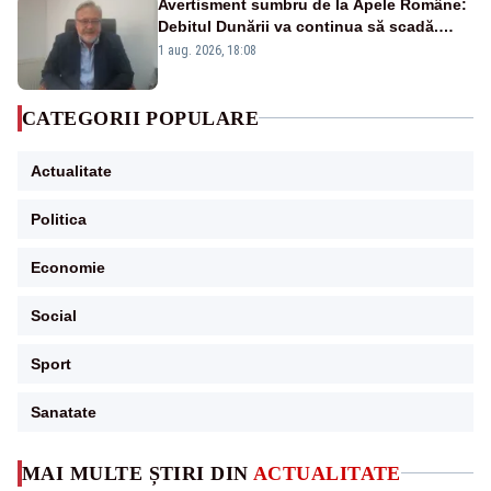
Avertisment sumbru de la Apele Române:
Debitul Dunării va continua să scadă.
Cernavodă s-ar putea închide în 4 zile
1 aug. 2026, 18:08
CATEGORII POPULARE
Actualitate
Politica
Economie
Social
Sport
Sanatate
MAI MULTE ȘTIRI DIN
ACTUALITATE