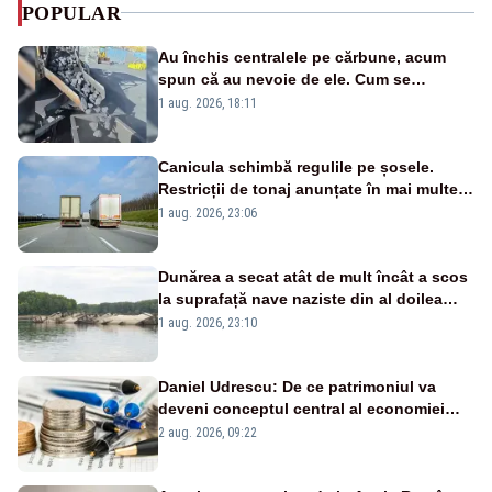
POPULAR
Au închis centralele pe cărbune, acum
spun că au nevoie de ele. Cum se
pasează vina în plină criză energetică
1 aug. 2026, 18:11
Canicula schimbă regulile pe șosele.
Restricții de tonaj anunțate în mai multe
județe
1 aug. 2026, 23:06
Dunărea a secat atât de mult încât a scos
la suprafață nave naziste din al doilea
război mondial
1 aug. 2026, 23:10
Daniel Udrescu: De ce patrimoniul va
deveni conceptul central al economiei
viitoare?
2 aug. 2026, 09:22