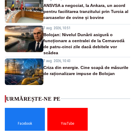
ANSVSA a negociat, la Ankara, un acord
pentru facilitarea tranzitului prin Turcia al
carcaselor de ovine și bovine
7 aug. 2026, 10:51
Bolojan: Nivelul Dunării asigură o
funcționare a centralei de la Cernavodă
de patru-cinci zile dacă debitele vor
scădea
7 aug. 2026, 10:43
Criza din energie. Cine scapă de măsurile
de raționalizare impuse de Bolojan
URMĂREȘTE-NE PE
Facebook
YouTube