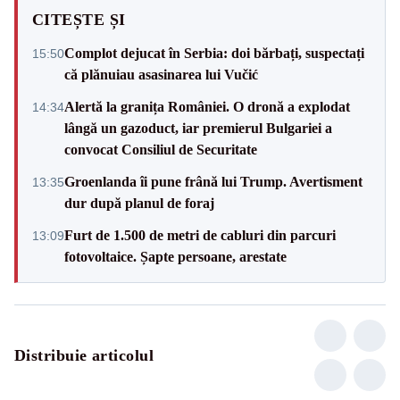
CITEȘTE ȘI
Complot dejucat în Serbia: doi bărbați, suspectați
15:50
că plănuiau asasinarea lui Vučić
Alertă la granița României. O dronă a explodat
14:34
lângă un gazoduct, iar premierul Bulgariei a
convocat Consiliul de Securitate
Groenlanda îi pune frână lui Trump. Avertisment
13:35
dur după planul de foraj
Furt de 1.500 de metri de cabluri din parcuri
13:09
fotovoltaice. Șapte persoane, arestate
Distribuie articolul