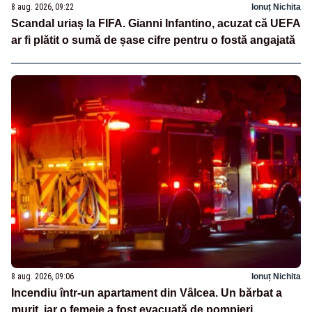
8 aug. 2026, 09:22
Ionuț Nichita
Scandal uriaș la FIFA. Gianni Infantino, acuzat că UEFA
ar fi plătit o sumă de șase cifre pentru o fostă angajată
8 aug. 2026, 09:06
Ionuț Nichita
Incendiu într-un apartament din Vâlcea. Un bărbat a
murit, iar o femeie a fost evacuată de pompieri