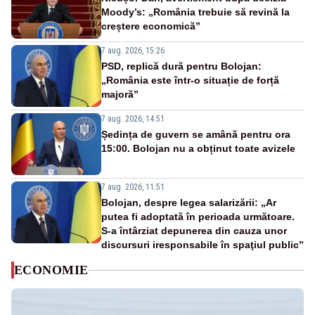
Moody’s: „România trebuie să revină la
creștere economică”
7 aug. 2026, 15:26
PSD, replică dură pentru Bolojan:
„România este într-o situație de forță
majoră”
7 aug. 2026, 14:51
Ședința de guvern se amână pentru ora
15:00. Bolojan nu a obținut toate avizele
7 aug. 2026, 11:51
Bolojan, despre legea salarizării: „Ar
putea fi adoptată în perioada următoare.
S-a întârziat depunerea din cauza unor
discursuri iresponsabile în spaţiul public”
ECONOMIE