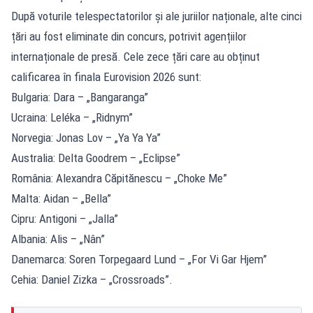
După voturile telespectatorilor și ale juriilor naționale, alte cinci
țări au fost eliminate din concurs, potrivit agențiilor
internaționale de presă. Cele zece țări care au obținut
calificarea în finala Eurovision 2026 sunt:
Bulgaria: Dara – „Bangaranga”
Ucraina: Leléka – „Ridnym”
Norvegia: Jonas Lov – „Ya Ya Ya”
Australia: Delta Goodrem – „Eclipse”
România: Alexandra Căpitănescu – „Choke Me”
Malta: Aidan – „Bella”
Cipru: Antigoni – „Jalla”
Albania: Alis – „Nân”
Danemarca: Soren Torpegaard Lund – „For Vi Gar Hjem”
Cehia: Daniel Zizka – „Crossroads”.