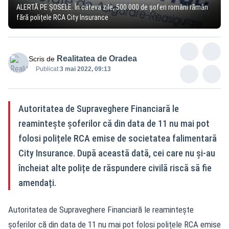
ALERTĂ PE ȘOSELE. În câteva zile, 500.000 de șoferi români rămân
fără polițele RCA City Insurance
Realitatea de Oradea
Scris de
Publicat:
3 mai 2022, 09:13
Autoritatea de Supraveghere Financiară le
reamintește șoferilor că din data de 11 nu mai pot
folosi polițele RCA emise de societatea falimentară
City Insurance. După această dată, cei care nu și-au
încheiat alte polițe de răspundere civilă riscă să fie
amendați.
Autoritatea de Supraveghere Financiară le reamintește
șoferilor că din data de 11 nu mai pot folosi polițele RCA emise