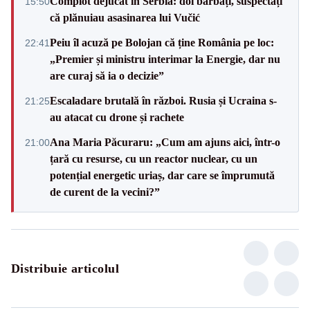
Complot dejucat în Serbia: doi bărbați, suspectați
15:50
că plănuiau asasinarea lui Vučić
Peiu îl acuză pe Bolojan că ține România pe loc:
22:41
„Premier și ministru interimar la Energie, dar nu
are curaj să ia o decizie”
Escaladare brutală în război. Rusia și Ucraina s-
21:25
au atacat cu drone și rachete
Ana Maria Păcuraru: „Cum am ajuns aici, într-o
21:00
țară cu resurse, cu un reactor nuclear, cu un
potențial energetic uriaș, dar care se împrumută
de curent de la vecini?”
Distribuie articolul