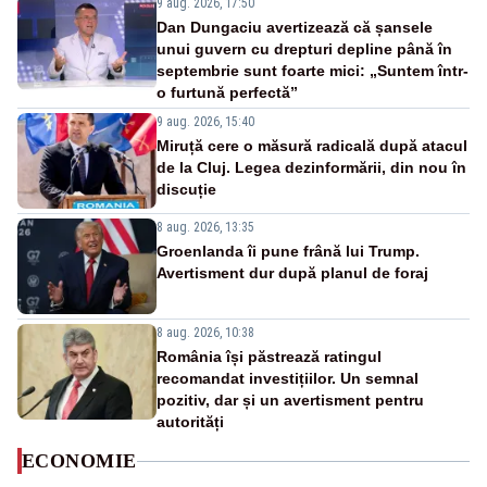
9 aug. 2026, 17:50
Dan Dungaciu avertizează că șansele
unui guvern cu drepturi depline până în
septembrie sunt foarte mici: „Suntem într-
o furtună perfectă”
9 aug. 2026, 15:40
Miruță cere o măsură radicală după atacul
de la Cluj. Legea dezinformării, din nou în
discuție
8 aug. 2026, 13:35
Groenlanda îi pune frână lui Trump.
Avertisment dur după planul de foraj
8 aug. 2026, 10:38
România își păstrează ratingul
recomandat investițiilor. Un semnal
pozitiv, dar și un avertisment pentru
autorități
ECONOMIE