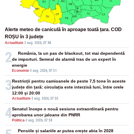
Alerte meteo de caniculă în aproape toată țara. COD
ROȘU în 3 județe
Actualitate
·
3 aug. 2026, 07:48
2
România, la un pas de blackout, tot mai dependentă
de importuri. Semnal de alarmă tras de un expert în
energie
Economie
-
3 aug. 2026, 07:51
3
Restricții pentru camioanele de peste 7,5 tone în aceste
județe din țară: circulația este interzisă luni, între orele
12:00 și 20:00
Actualitate
-
3 aug. 2026, 07:55
4
Senatul începe o nouă sesiune extraordinară pentru
aprobarea unor jaloane din PNRR
Politica
-
3 aug. 2026, 07:58
Pensiile și salariile ar putea crește abia în 2028