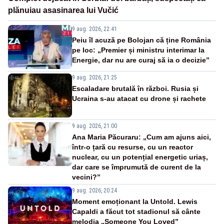
plănuiau asasinarea lui Vučić
9 aug. 2026, 22:41
Peiu îl acuză pe Bolojan că ține România
pe loc: „Premier și ministru interimar la
Energie, dar nu are curaj să ia o decizie”
9 aug. 2026, 21:25
Escaladare brutală în război. Rusia și
Ucraina s-au atacat cu drone și rachete
9 aug. 2026, 21:00
Ana Maria Păcuraru: „Cum am ajuns aici,
într-o țară cu resurse, cu un reactor
nuclear, cu un potențial energetic uriaș,
dar care se împrumută de curent de la
vecini?”
9 aug. 2026, 20:24
Moment emoționant la Untold. Lewis
Capaldi a făcut tot stadionul să cânte
melodia „Someone You Loved”