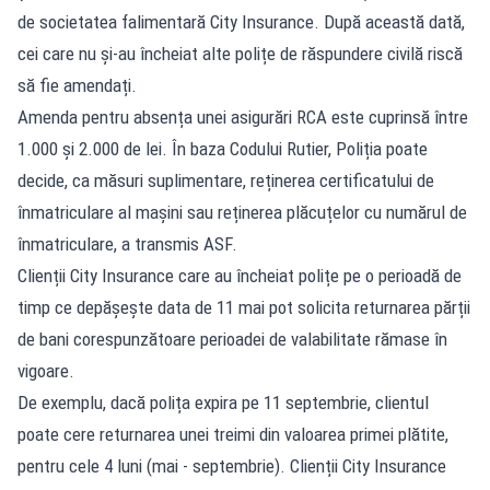
de societatea falimentară City Insurance. După această dată,
cei care nu și-au încheiat alte polițe de răspundere civilă riscă
să fie amendați.
Amenda pentru absența unei asigurări RCA este cuprinsă între
1.000 și 2.000 de lei. În baza Codului Rutier, Poliția poate
decide, ca măsuri suplimentare, reținerea certificatului de
înmatriculare al mașini sau reținerea plăcuțelor cu numărul de
înmatriculare, a transmis ASF.
Clienții City Insurance care au încheiat polițe pe o perioadă de
timp ce depășește data de 11 mai pot solicita returnarea părții
de bani corespunzătoare perioadei de valabilitate rămase în
vigoare.
De exemplu, dacă polița expira pe 11 septembrie, clientul
poate cere returnarea unei treimi din valoarea primei plătite,
pentru cele 4 luni (mai - septembrie). Clienții City Insurance