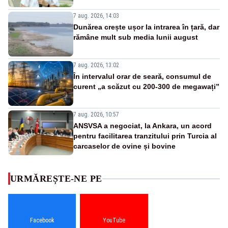
7 aug. 2026, 14:03
Dunărea crește ușor la intrarea în țară, dar
rămâne mult sub media lunii august
7 aug. 2026, 13:02
În intervalul orar de seară, consumul de
curent „a scăzut cu 200-300 de megawați”
7 aug. 2026, 10:57
ANSVSA a negociat, la Ankara, un acord
pentru facilitarea tranzitului prin Turcia al
carcaselor de ovine și bovine
URMĂREȘTE-NE PE
Facebook
YouTube