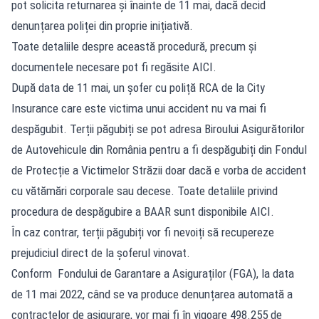
pot solicita returnarea și înainte de 11 mai, dacă decid
denunțarea poliței din proprie inițiativă.
Toate detaliile despre această procedură, precum și
documentele necesare pot fi regăsite AICI.
După data de 11 mai, un șofer cu poliță RCA de la City
Insurance care este victima unui accident nu va mai fi
despăgubit. Terții păgubiți se pot adresa Biroului Asigurătorilor
de Autovehicule din România pentru a fi despăgubiți din Fondul
de Protecție a Victimelor Străzii doar dacă e vorba de accident
cu vătămări corporale sau decese. Toate detaliile privind
procedura de despăgubire a BAAR sunt disponibile AICI.
În caz contrar, terții păgubiți vor fi nevoiți să recupereze
prejudiciul direct de la șoferul vinovat.
Conform Fondului de Garantare a Asiguraților (FGA), la data
de 11 mai 2022, când se va produce denunțarea automată a
contractelor de asigurare, vor mai fi în vigoare 498.255 de