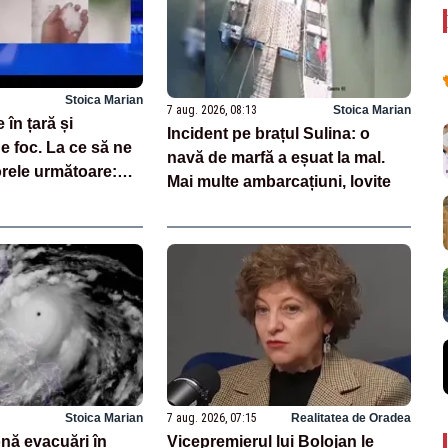
Stoica Marian
7 aug. 2026, 08:13
Stoica Marian
 în țară și
Incident pe brațul Sulina: o
e foc. La ce să ne
navă de marfă a eșuat la mal.
orele următoare:
Mai multe ambarcațiuni, lovite
e la ANM
Stoica Marian
7 aug. 2026, 07:15
Realitatea de Oradea
nă evacuări în
Vicepremierul lui Bolojan le