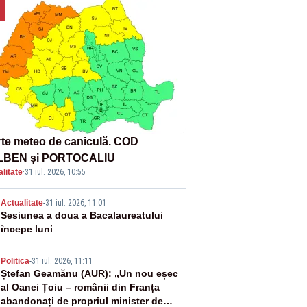
rte meteo de caniculă. COD
LBEN și PORTOCALIU
litate
·
31 iul. 2026, 10:55
2
Actualitate
-
31 iul. 2026, 11:01
Sesiunea a doua a Bacalaureatului
începe luni
3
Politica
-
31 iul. 2026, 11:11
Ștefan Geamănu (AUR): „Un nou eșec
al Oanei Țoiu – românii din Franța
abandonați de propriul minister de