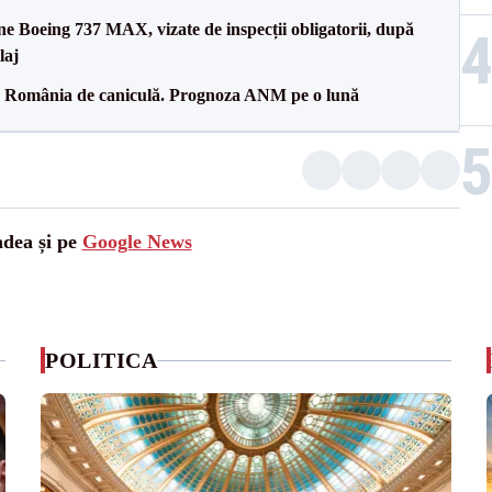
ane Boeing 737 MAX, vizate de inspecții obligatorii, după
laj
pă România de caniculă. Prognoza ANM pe o lună
adea și pe
Google News
POLITICA