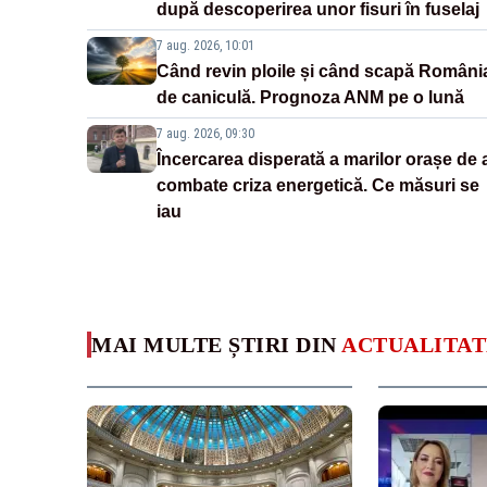
după descoperirea unor fisuri în fuselaj
7 aug. 2026, 10:01
Când revin ploile și când scapă Români
de caniculă. Prognoza ANM pe o lună
7 aug. 2026, 09:30
Încercarea disperată a marilor orașe de 
combate criza energetică. Ce măsuri se
iau
MAI MULTE ȘTIRI DIN
ACTUALITAT