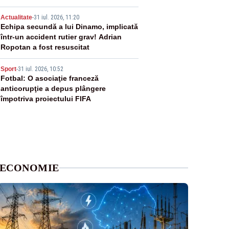
externe în fața incendiilor de
4
vegetație!”
Actualitate
-
31 iul. 2026, 11:20
Echipa secundă a lui Dinamo, implicată
într-un accident rutier grav! Adrian
Ropotan a fost resuscitat
5
Sport
-
31 iul. 2026, 10:52
Fotbal: O asociaţie franceză
anticorupţie a depus plângere
împotriva proiectului FIFA
ECONOMIE