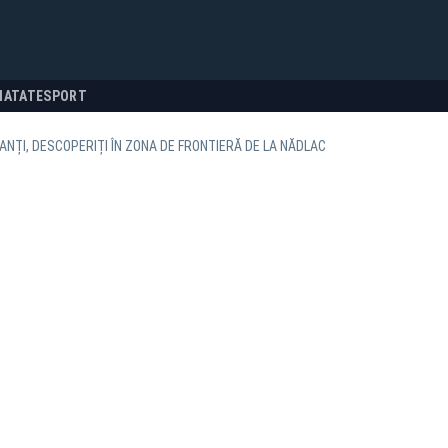
NATATE
SPORT
ANȚI, DESCOPERIȚI ÎN ZONA DE FRONTIERĂ DE LA NĂDLAC