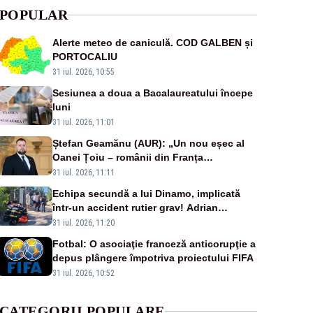
POPULAR
Alerte meteo de caniculă. COD GALBEN și
PORTOCALIU
31 iul. 2026, 10:55
Sesiunea a doua a Bacalaureatului începe
luni
31 iul. 2026, 11:01
Ștefan Geamănu (AUR): „Un nou eșec al
Oanei Țoiu – românii din Franța
abandonați de propriul minister de externe
31 iul. 2026, 11:11
în fața incendiilor de vegetație!”
Echipa secundă a lui Dinamo, implicată
într-un accident rutier grav! Adrian
Ropotan a fost resuscitat
31 iul. 2026, 11:20
Fotbal: O asociaţie franceză anticorupţie a
depus plângere împotriva proiectului FIFA
31 iul. 2026, 10:52
CATEGORII POPULARE