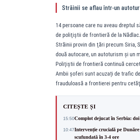
Străinii se aflau într-un autot
14 persoane care nu aveau dreptul s
de poliţiştii de frontieră de la Nădlac
Străinii provin din ţări precum Siria, 
două autocare, un autoturism şi un m
Poliţiştii de frontieră continuă cercet
Ambii șoferi sunt acuzați de trafic de
frauduloasă a frontierei pentru cetă
CITEȘTE ȘI
Complot dejucat în Serbia: doi 
15:50
Intervenție crucială pe Dunăr
10:47
scufundată în 3-4 ore