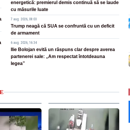
energetică: premierul demis continuă să se laude
cu măsurile luate
a
7 aug. 2026, 08:03
Trump neagă că SUA se confruntă cu un deficit
de armament
a
6 aug. 2026, 16:34
Ilie Bolojan evită un răspuns clar despre averea
partenerei sale: „Am respectat întotdeauna
legea”
E