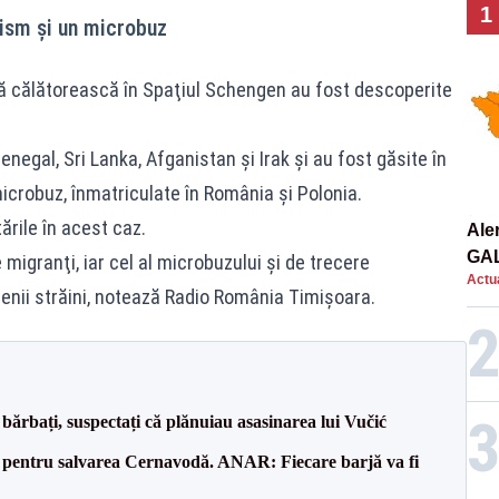
1
urism și un microbuz
ă călătorească în Spaţiul Schengen au fost descoperite
.
Senegal, Sri Lanka, Afganistan şi Irak și au fost găsite în
icrobuz, înmatriculate în România şi Polonia.
ările în acest caz.
Ale
GA
 migranţi, iar cel al microbuzului și de trecere
Actua
ţenii străini, notează Radio România Timișoara.
bărbați, suspectați că plănuiau asasinarea lui Vučić
e pentru salvarea Cernavodă. ANAR: Fiecare barjă va fi