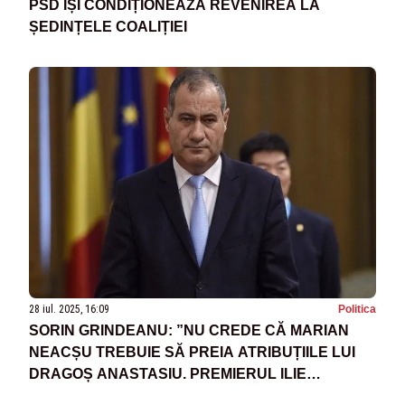
PSD ÎȘI CONDIȚIONEAZĂ REVENIREA LA
ȘEDINȚELE COALIȚIEI
28 iul. 2025, 16:09
Politica
SORIN GRINDEANU: ”NU CREDE CĂ MARIAN
NEACȘU TREBUIE SĂ PREIA ATRIBUȚIILE LUI
DRAGOȘ ANASTASIU. PREMIERUL ILIE
BOLOJAN VA EXPLICA VIZIUNEA SA”