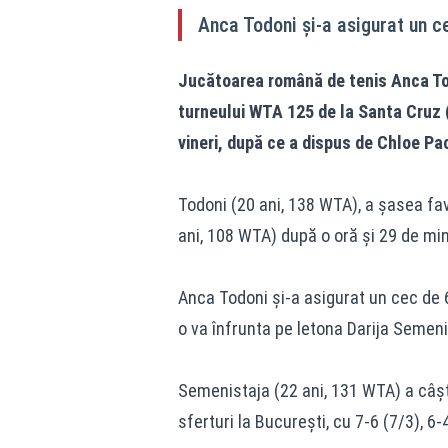
Anca Todoni şi-a asigurat un c
Jucătoarea română de tenis Anca Tod
turneului WTA 125 de la Santa Cruz (B
vineri, după ce a dispus de Chloe Pac
Todoni (20 ani, 138 WTA), a şasea fav
ani, 108 WTA) după o oră şi 29 de minu
Anca Todoni şi-a asigurat un cec de 6
o va înfrunta pe letona Darija Semeni
Semenistaja (22 ani, 131 WTA) a câşti
sferturi la Bucureşti, cu 7-6 (7/3), 6-4