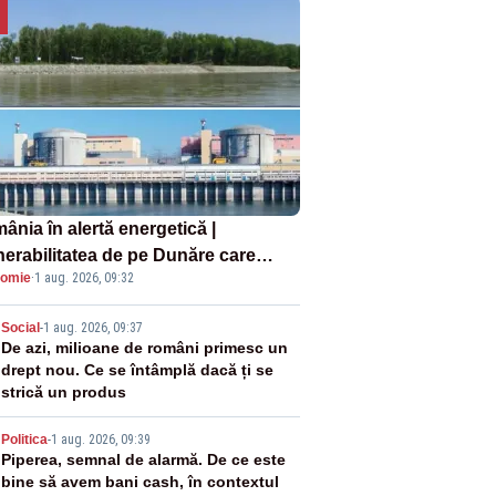
ânia în alertă energetică |
nerabilitatea de pe Dunăre care
omie
·
1 aug. 2026, 09:32
e în pericol Centrala Cernavodă era
oscută de pe vremea lui Ceaușescu
2
Social
-
1 aug. 2026, 09:37
De azi, milioane de români primesc un
drept nou. Ce se întâmplă dacă ți se
strică un produs
3
Politica
-
1 aug. 2026, 09:39
Piperea, semnal de alarmă. De ce este
bine să avem bani cash, în contextul