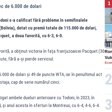
1
ec de 6.000 de dolari
oni s-a calificat fără probleme în semifinalele
olivia), dotat cu premii totale de 115.000 de dolari,
quet, a doua favorită, cu 6-3, 6-0.
orită, a obţinut victoria în faţa franţuzoaicei Pacquet (30
Rom
Vul
te, fără a-şi pierde serviciul.
Econ
pun
cun
.000 de dolari şi 49 de puncte WTA, iar în penultimul act
staja, cap de serie numărul cinci.
gat ambele dueluri anterioare cu Todoni, în 2023, în
, şi anul acesta în sferturi la Montreux, cu 6-4, 4-6, 6-4.