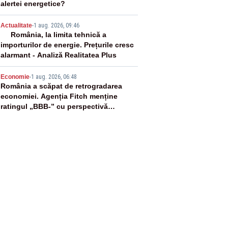
alertei energetice?
4
Actualitate
-
1 aug. 2026, 09:46
România, la limita tehnică a
importurilor de energie. Prețurile cresc
alarmant - Analiză Realitatea Plus
5
Economie
-
1 aug. 2026, 06:48
România a scăpat de retrogradarea
economiei. Agenția Fitch menține
ratingul „BBB-” cu perspectivă
negativă