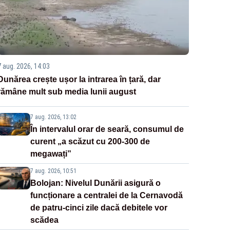
7 aug. 2026, 14:03
Dunărea crește ușor la intrarea în țară, dar
rămâne mult sub media lunii august
7 aug. 2026, 13:02
În intervalul orar de seară, consumul de
curent „a scăzut cu 200-300 de
megawați”
7 aug. 2026, 10:51
Bolojan: Nivelul Dunării asigură o
funcționare a centralei de la Cernavodă
de patru-cinci zile dacă debitele vor
scădea