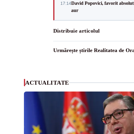
David Popovici, favorit absolut
17:14
aur
Distribuie articolul
Urmărește știrile Realitatea de Or
ACTUALITATE