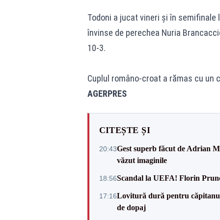
Todoni a jucat vineri şi în semifinale 
învinse de perechea Nuria Brancaccio
10-3.
Cuplul româno-croat a rămas cu un ce
AGERPRES
CITEȘTE ȘI
Gest superb făcut de Adrian Mu
20:43
văzut imaginile
Scandal la UEFA! Florin Prune
18:56
Lovitură dură pentru căpitanul
17:16
de dopaj