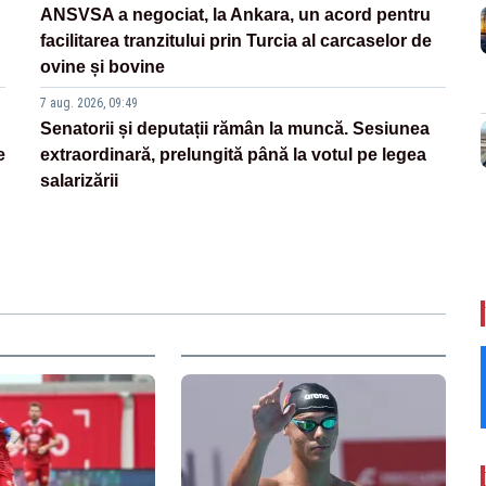
ANSVSA a negociat, la Ankara, un acord pentru
facilitarea tranzitului prin Turcia al carcaselor de
ovine și bovine
7 aug. 2026, 09:49
Senatorii și deputații rămân la muncă. Sesiunea
e
extraordinară, prelungită până la votul pe legea
salarizării