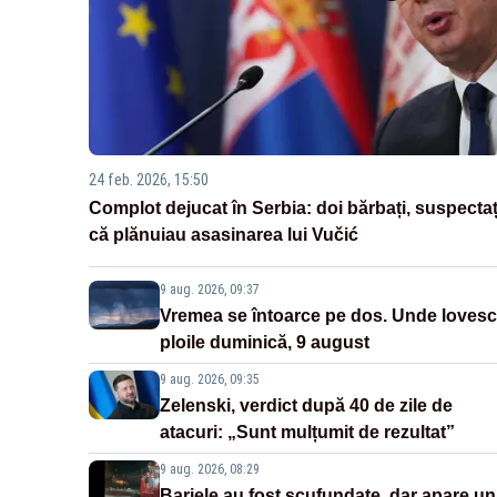
24 feb. 2026, 15:50
Complot dejucat în Serbia: doi bărbați, suspectaț
că plănuiau asasinarea lui Vučić
9 aug. 2026, 09:37
Vremea se întoarce pe dos. Unde lovesc
ploile duminică, 9 august
9 aug. 2026, 09:35
Zelenski, verdict după 40 de zile de
atacuri: „Sunt mulțumit de rezultat”
9 aug. 2026, 08:29
Barjele au fost scufundate, dar apare un