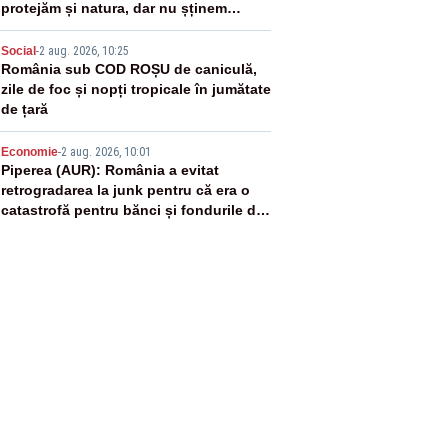
protejăm și natura, dar nu șținem
omaneii în stare permanentă de alertă
4
Social
-
2 aug. 2026, 10:25
România sub COD ROȘU de caniculă,
zile de foc și nopți tropicale în jumătate
de țară
5
Economie
-
2 aug. 2026, 10:01
Piperea (AUR): România a evitat
retrogradarea la junk pentru că era o
catastrofă pentru bănci și fondurile de
pensii