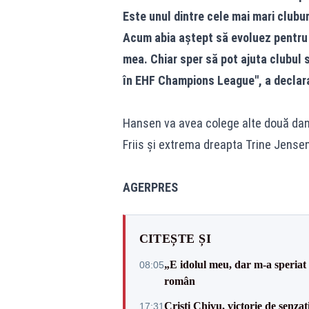
Este unul dintre cele mai mari clubur
Acum abia aștept să evoluez pentru 
mea. Chiar sper să pot ajuta clubul s
în EHF Champions League'', a decla
Hansen va avea colege alte două da
Friis și extrema dreapta Trine Jense
AGERPRES
CITEȘTE ȘI
„E idolul meu, dar m-a speriat
08:05
român
Cristi Chivu, victorie de senzaț
17:31