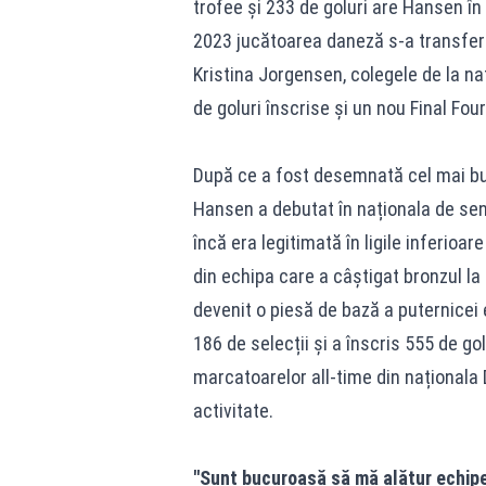
trofee și 233 de goluri are Hansen în
2023 jucătoarea daneză s-a transferat
Kristina Jorgensen, colegele de la n
de goluri înscrise și un nou Final Fo
După ce a fost desemnată cel mai bun
Hansen a debutat în naționala de sen
încă era legitimată în ligile inferioa
din echipa care a câștigat bronzul l
devenit o piesă de bază a puternicei 
186 de selecții și a înscris 555 de g
marcatoarelor all-time din naționala 
activitate.
''Sunt bucuroasă să mă alătur echi