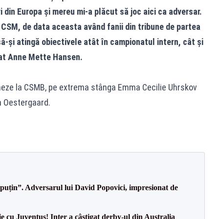
i din Europa și mereu mi-a plăcut să joc aici ca adversar.
CSM, de data aceasta având fanii din tribune de partea
ă-și atingă obiectivele atât în campionatul intern, cât și
rat Anne Mette Hansen.
neze la CSMB, pe extrema stânga Emma Cecilie Uhrskov
n Oestergaard.
 puțin”. Adversarul lui David Popovici, impresionat de
ie cu Juventus! Inter a câștigat derby-ul din Australia