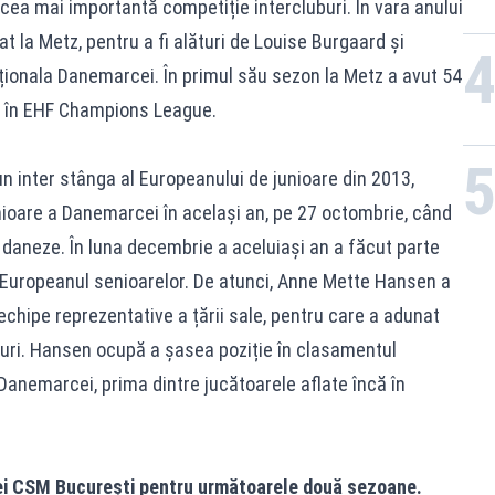
 cea mai importantă competiție intercluburi. În vara anului
 la Metz, pentru a fi alături de Louise Burgaard și
aționala Danemarcei. În primul său sezon la Metz a avut 54
ur în EHF Champions League.
 inter stânga al Europeanului de junioare din 2013,
ioare a Danemarcei în același an, pe 27 octombrie, când
re daneze. În luna decembrie a aceluiași an a făcut parte
a Europeanul senioarelor. De atunci, Anne Mette Hansen a
echipe reprezentative a țării sale, pentru care a adunat
oluri. Hansen ocupă a șasea poziție în clasamentul
Danemarcei, prima dintre jucătoarele aflate încă în
pei CSM București pentru următoarele două sezoane.