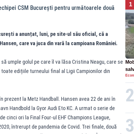
1
 echipei CSM București pentru următoarele două
ești a anunțat, luni, pe site-ul său oficial, că a
ansen, care va juca din vară la campioana României.
 să umple golul pe care îl va lăsa Cristina Neagu, care se
Mob
sal
 toate edițiile turneului final al Ligii Campionilor din
Econ
Arm
apa
în prezent la Metz Handball. Hansen avea 22 de ani în
avn Handbold la Gyor Audi Eto KC. A urmat o serie de
 de cinci ori la Final Four-ul EHF Champions League,
020, întrerupt de pandemia de Covid. Trei finale, două