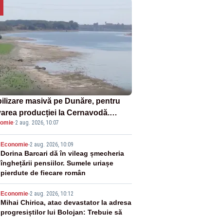
ilizare masivă pe Dunăre, pentru
varea producției la Cernavodă.
omie
·
2 aug. 2026, 10:07
ata va detona o stâncă și va devia
 fluviului - IMAGINI AERIENE
2
Economie
-
2 aug. 2026, 10:09
Dorina Barcari dă în vileag șmecheria
înghețării pensiilor. Sumele uriașe
pierdute de fiecare român
3
Economie
-
2 aug. 2026, 10:12
Mihai Chirica, atac devastator la adresa
progresiștilor lui Bolojan: Trebuie să