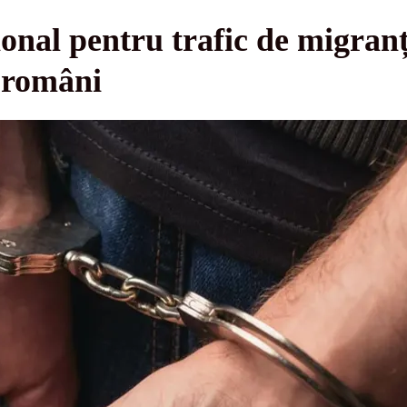
onal pentru trafic de migranț
i români