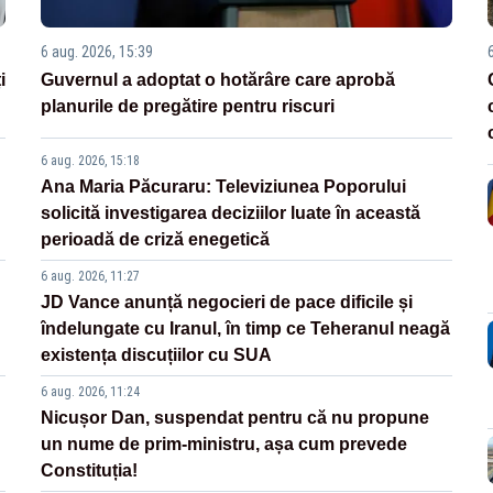
6 aug. 2026, 15:39
i
Guvernul a adoptat o hotărâre care aprobă
planurile de pregătire pentru riscuri
6 aug. 2026, 15:18
Ana Maria Păcuraru: Televiziunea Poporului
solicită investigarea deciziilor luate în această
perioadă de criză enegetică
6 aug. 2026, 11:27
JD Vance anunță negocieri de pace dificile și
îndelungate cu Iranul, în timp ce Teheranul neagă
existența discuțiilor cu SUA
6 aug. 2026, 11:24
Nicușor Dan, suspendat pentru că nu propune
un nume de prim-ministru, așa cum prevede
Constituția!