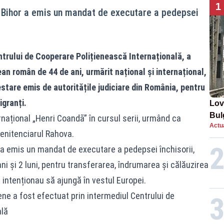
1
l Bihor a emis un mandat de executare a pedepsei
entrului de Cooperare Polițienească Internațională, a
ean român de 44 de ani, urmărit național și internațional,
tare emis de autoritățile judiciare din România, pentru
igranți.
Lov
Bul
rnațional „Henri Coandã” în cursul serii, urmând ca
Actua
de 
enitenciarul Rahova.
 a emis un mandat de executare a pedepsei închisorii,
i și 2 luni, pentru transferarea, îndrumarea și călăuzirea
e intenționau să ajungă în vestul Europei.
ene a fost efectuat prin intermediul Centrului de
ală