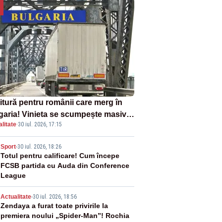
itură pentru românii care merg în
garia! Vinieta se scumpește masiv
litate
·
30 iul. 2026, 17:15
la 1 august
2
Sport
-
30 iul. 2026, 18:26
Totul pentru calificare! Cum începe
FCSB partida cu Auda din Conference
League
3
Actualitate
-
30 iul. 2026, 18:56
Zendaya a furat toate privirile la
premiera noului „Spider-Man”! Rochia