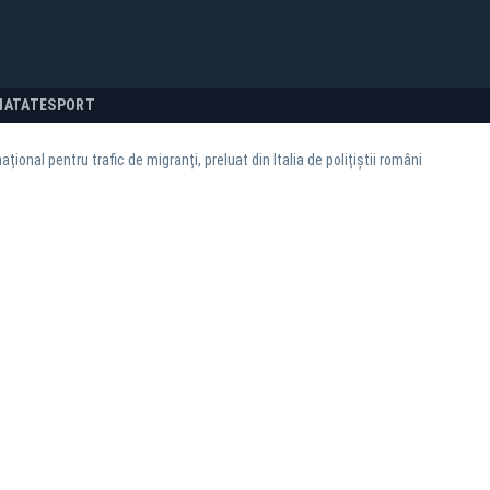
NATATE
SPORT
ațional pentru trafic de migranți, preluat din Italia de polițiștii români