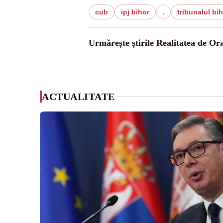
cub
ipj bihor
.
tribunalul bi
Urmărește știrile Realitatea de Or
ACTUALITATE