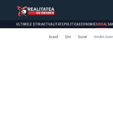
ULTIMELE ȘTIRI
ACTUALITATE
POLITICA
ECONOMIE
SOCIAL
SA
Acasă
Știri
Social
Urmărit intern