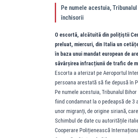
Pe numele acestuia, Tribunalu
închisorii
O escortă, alcătuită din polițiștii C
preluat, miercuri, din Italia un cetăț
în baza unui mandat european de ares
săvârșirea infracțiunii de trafic de m
Escorta a aterizat pe Aeroportul Inte
persoana arestată să fie depusă în P
Pe numele acestuia, Tribunalul Bihor
fiind condamnat la o pedeapsă de 3 an
unor migranți, de origine siriană, car
Schimbul de date cu autoritățile itali
Cooperare Polițienească Internațion