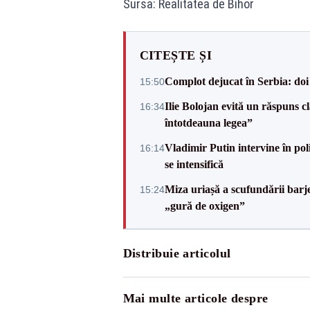
Sursa: Realitatea de Bihor
CITEȘTE ȘI
Complot dejucat în Serbia: doi 
15:50
Ilie Bolojan evită un răspuns c
16:34
întotdeauna legea”
Vladimir Putin intervine în pol
16:14
se intensifică
Miza uriașă a scufundării barj
15:24
„gură de oxigen”
Distribuie articolul
Mai multe articole despre