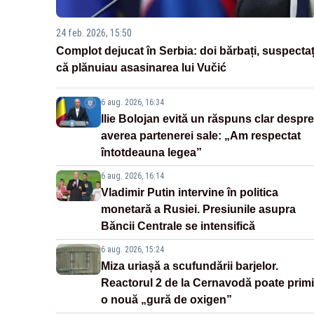
24 feb. 2026, 15:50
Complot dejucat în Serbia: doi bărbați, suspectaț
că plănuiau asasinarea lui Vučić
6 aug. 2026, 16:34
Ilie Bolojan evită un răspuns clar despre
averea partenerei sale: „Am respectat
întotdeauna legea”
6 aug. 2026, 16:14
Vladimir Putin intervine în politica
monetară a Rusiei. Presiunile asupra
Băncii Centrale se intensifică
6 aug. 2026, 15:24
Miza uriașă a scufundării barjelor.
Reactorul 2 de la Cernavodă poate primi
o nouă „gură de oxigen”