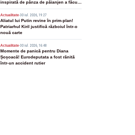
inspirată de pânza de păianjen a făcut
senzație
4
Actualitate
-
30 iul. 2026, 19:27
Aliatul lui Putin revine în prim-plan!
Patriarhul Kiril justifică războiul într-o
nouă carte
5
Actualitate
-
30 iul. 2026, 16:48
Momente de panică pentru Diana
Șoșoacă! Eurodeputata a fost rănită
într-un accident rutier