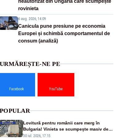
neautorizat din Ungaria care scumpește
rovinieta
6 aug. 2026, 14:09
Canicula pune presiune pe economia
Europei și schimbă comportamentul de
consum (analiză)
URMĂREȘTE-NE PE
Facebook
YouTube
POPULAR
Lovitură pentru românii care merg în
Bulgaria! Vinieta se scumpește masiv de la
1 august
30 iul. 2026, 17:15