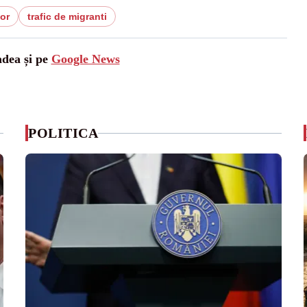
hor
trafic de migranti
adea și pe
Google News
POLITICA