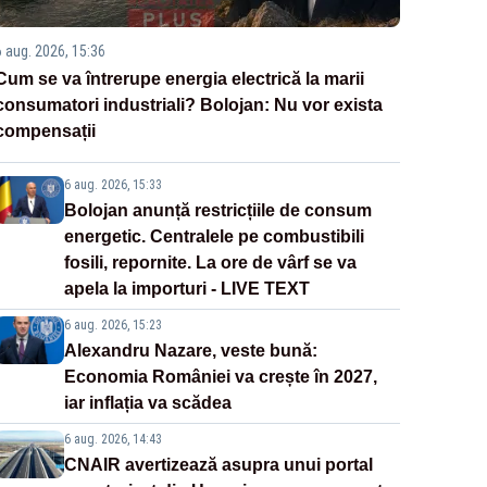
6 aug. 2026, 15:36
Cum se va întrerupe energia electrică la marii
consumatori industriali? Bolojan: Nu vor exista
compensații
6 aug. 2026, 15:33
Bolojan anunță restricțiile de consum
energetic. Centralele pe combustibili
fosili, repornite. La ore de vârf se va
apela la importuri - LIVE TEXT
6 aug. 2026, 15:23
Alexandru Nazare, veste bună:
Economia României va crește în 2027,
iar inflația va scădea
6 aug. 2026, 14:43
CNAIR avertizează asupra unui portal