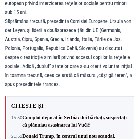
european privind interzicerea reţelelor sociale pentru minorii
sub 15 ani.
Săptămâna trecută, preşedinta Comisiei Europene, Ursula von
der Leyen, şi liderii a douăsprezece ţări din UE (Germania,
Austria, Cipru, Spania, Grecia, Irlanda, Italia, Ţările de Jos,
Polonia, Portugalia, Republica Cehă, Slovenia) au discutat
despre o restricţie similară privind accesul copiilor la reţelele
sociale. Adică „dublul” statelor care s-au oferit voluntar iniţial
în toamna trecută, ceea ce arată că măsura „câştigă teren”, a
spus preşedintele francez.
CITEȘTE ȘI
Complot dejucat în Serbia: doi bărbați, suspectați
15:50
că plănuiau asasinarea lui Vučić
Donald Trump, în centrul unui nou scandal.
21:52