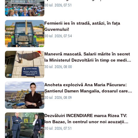
30 iul. 2026, 07:51
Fermierii ies în stradă, astăzi, în fața
Guvernului!
30 iul. 2026, 07:54
Manevră mascată. Salarii mărite în secret
la Ministerul Dezvoltării în timp ce medicii
ies în stradă
30 iul. 2026, 08:00
Ancheta explozivă Ana Maria Păcuraru:
Șantierul Damen Mangalia, dosarul care
scufundă apărarea României
30 iul. 2026, 08:09
Dezvăluiri INCENDIARE marca Rizea TV:
Ion Bazac, în centrul unor noi acuzații
publice
30 iul. 2026, 07:51