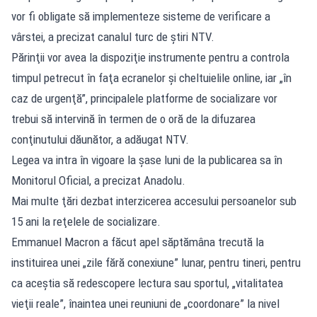
vor fi obligate să implementeze sisteme de verificare a
vârstei, a precizat canalul turc de ştiri NTV.
Părinţii vor avea la dispoziţie instrumente pentru a controla
timpul petrecut în faţa ecranelor şi cheltuielile online, iar „în
caz de urgenţă”, principalele platforme de socializare vor
trebui să intervină în termen de o oră de la difuzarea
conţinutului dăunător, a adăugat NTV.
Legea va intra în vigoare la şase luni de la publicarea sa în
Monitorul Oficial, a precizat Anadolu.
Mai multe ţări dezbat interzicerea accesului persoanelor sub
15 ani la reţelele de socializare.
Emmanuel Macron a făcut apel săptămâna trecută la
instituirea unei „zile fără conexiune” lunar, pentru tineri, pentru
ca aceştia să redescopere lectura sau sportul, „vitalitatea
vieţii reale”, înaintea unei reuniuni de „coordonare” la nivel