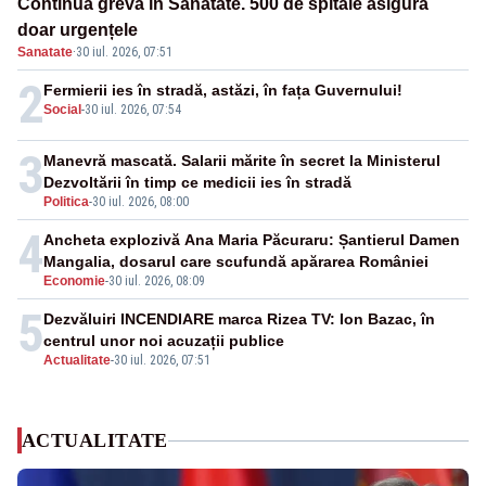
Continuă greva în Sănătate. 500 de spitale asigură
doar urgențele
Sanatate
·
30 iul. 2026, 07:51
2
Fermierii ies în stradă, astăzi, în fața Guvernului!
Social
-
30 iul. 2026, 07:54
3
Manevră mascată. Salarii mărite în secret la Ministerul
Dezvoltării în timp ce medicii ies în stradă
Politica
-
30 iul. 2026, 08:00
4
Ancheta explozivă Ana Maria Păcuraru: Șantierul Damen
Mangalia, dosarul care scufundă apărarea României
Economie
-
30 iul. 2026, 08:09
5
Dezvăluiri INCENDIARE marca Rizea TV: Ion Bazac, în
centrul unor noi acuzații publice
Actualitate
-
30 iul. 2026, 07:51
ACTUALITATE