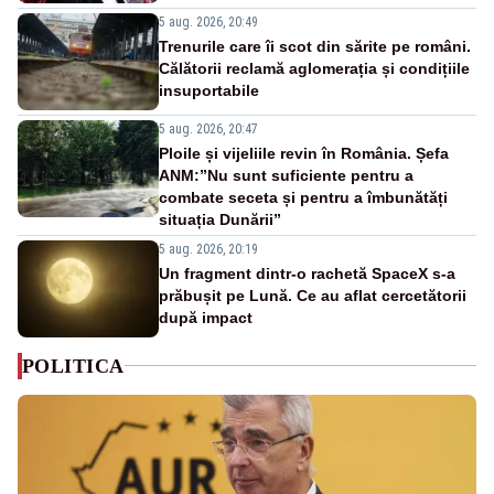
5 aug. 2026, 20:49
Trenurile care îi scot din sărite pe români.
Călătorii reclamă aglomerația și condițiile
insuportabile
5 aug. 2026, 20:47
Ploile și vijeliile revin în România. Șefa
ANM:”Nu sunt suficiente pentru a
combate seceta și pentru a îmbunătăți
situația Dunării”
5 aug. 2026, 20:19
Un fragment dintr-o rachetă SpaceX s-a
prăbușit pe Lună. Ce au aflat cercetătorii
după impact
POLITICA