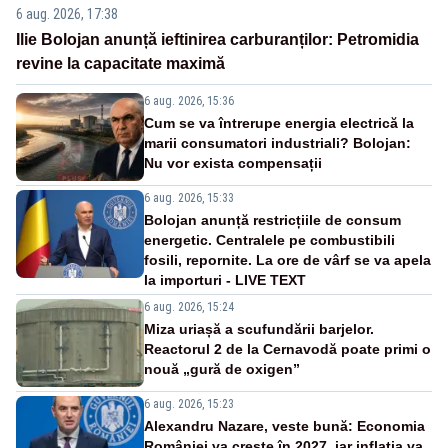
6 aug. 2026, 17:38
Ilie Bolojan anunță ieftinirea carburanților: Petromidia
revine la capacitate maximă
6 aug. 2026, 15:36
Cum se va întrerupe energia electrică la
marii consumatori industriali? Bolojan:
Nu vor exista compensații
6 aug. 2026, 15:33
Bolojan anunță restricțiile de consum
energetic. Centralele pe combustibili
fosili, repornite. La ore de vârf se va apela
la importuri - LIVE TEXT
6 aug. 2026, 15:24
Miza uriașă a scufundării barjelor.
Reactorul 2 de la Cernavodă poate primi o
nouă „gură de oxigen”
6 aug. 2026, 15:23
Alexandru Nazare, veste bună: Economia
României va crește în 2027, iar inflația va