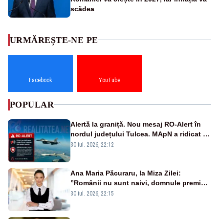
scădea
URMĂREȘTE-NE PE
Facebook
YouTube
POPULAR
Alertă la graniță. Nou mesaj RO-Alert în
nordul județului Tulcea. MApN a ridicat de
la sol două avioane F-16
30 iul. 2026, 22:12
Ana Maria Păcuraru, la Miza Zilei:
”Românii nu sunt naivi, domnule premier
Bolojan”
30 iul. 2026, 22:15