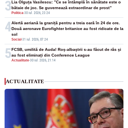
3
Lia Olguța Vasilescu: ”Ce se întâmplă în sănătate este o
bătaie de joc. Se guvernează extraordinar de prost”
Politica
-
30 iul. 2026, 23:24
4
Alertă aeriană la graniță pentru a treia oară în 24 de ore.
Două aeronave Eurofighter britanice au fost ridicate de la
sol
Social
-
31 iul. 2026, 07:24
5
FCSB, umilită de Auda! Roș-albaștrii s-au făcut de râs și
au fost eliminați din Conference League
Actualitate
-
30 iul. 2026, 21:14
ACTUALITATE