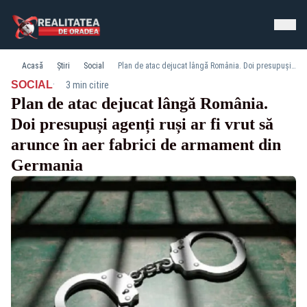
Acasă
Știri
Social
Plan de atac dejucat lângă România. Doi presupuși agenți ruși ar fi vrut să arunce în aer fabrici de armament din Germania
·
SOCIAL
3 min citire
Plan de atac dejucat lângă România.
Doi presupuși agenți ruși ar fi vrut să
arunce în aer fabrici de armament din
Germania