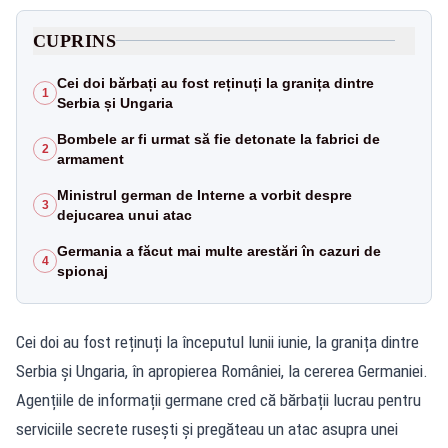
CUPRINS
Cei doi bărbați au fost reținuți la granița dintre
1
Serbia și Ungaria
Bombele ar fi urmat să fie detonate la fabrici de
2
armament
Ministrul german de Interne a vorbit despre
3
dejucarea unui atac
Germania a făcut mai multe arestări în cazuri de
4
spionaj
Cei doi au fost reținuți la începutul lunii iunie, la granița dintre
Serbia și Ungaria, în apropierea României, la cererea Germaniei.
Agențiile de informații germane cred că bărbații lucrau pentru
serviciile secrete rusești și pregăteau un atac asupra unei