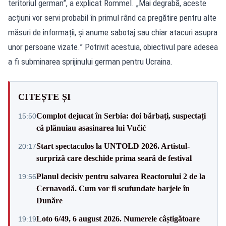
teritoriul german”, a explicat Rommel. „Mai degrabă, aceste
acțiuni vor servi probabil în primul rând ca pregătire pentru alte
măsuri de informații, și anume sabotaj sau chiar atacuri asupra
unor persoane vizate.” Potrivit acestuia, obiectivul pare adesea
a fi subminarea sprijinului german pentru Ucraina.
CITEȘTE ȘI
Complot dejucat în Serbia: doi bărbați, suspectați
15:50
că plănuiau asasinarea lui Vučić
Start spectaculos la UNTOLD 2026. Artistul-
20:17
surpriză care deschide prima seară de festival
Planul decisiv pentru salvarea Reactorului 2 de la
19:56
Cernavodă. Cum vor fi scufundate barjele în
Dunăre
Loto 6/49, 6 august 2026. Numerele câștigătoare
19:19