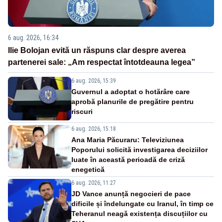
6 aug. 2026, 16:34
Ilie Bolojan evită un răspuns clar despre averea
partenerei sale: „Am respectat întotdeauna legea”
6 aug. 2026, 15:39
Guvernul a adoptat o hotărâre care
aprobă planurile de pregătire pentru
riscuri
6 aug. 2026, 15:18
Ana Maria Păcuraru: Televiziunea
Poporului solicită investigarea deciziilor
luate în această perioadă de criză
enegetică
6 aug. 2026, 11:27
JD Vance anunță negocieri de pace
dificile și îndelungate cu Iranul, în timp ce
Teheranul neagă existența discuțiilor cu