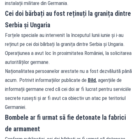
instalații militare din Germania.
Cei doi bărbați au fost reținuți la granița dintre
Serbia și Ungaria
Forțele speciale au intervenit la începutul lunii iunie și i-au
reținut pe cei doi bărbați la granița dintre Serbia și Ungaria.
Operațiunea a avut loc în proximitatea României, la solicitarea
autorităților germane.
Naționalitatea persoanelor arestate nu a fost dezvăluită până
acum. Potrivit informațiilor publicate de
Bild
, agențiile de
informații germane cred că cei doi ar fi lucrat pentru serviciile
secrete rusești și ar fi avut ca obiectiv un atac pe teritoriul
Germaniei.
Bombele ar fi urmat să fie detonate la fabrici
de armament
Conform publicației, cei doi bărbați ar fi urmat să detoneze