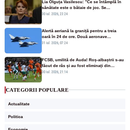
Lia Olguța Vasilescu: ”Ce se întâmplă în
sănătate este o bătaie de joc. Se
guvernează extraordinar de prost”
30 iul. 2026, 23:24
Alertă aeriană la graniță pentru a treia
oară în 24 de ore. Două aeronave
Eurofighter britanice au fost ridicate de la
31 iul. 2026, 07:24
sol
FCSB, umilită de Auda! Roș-albaștrii s-au
făcut de râs și au fost eliminați din
Conference League
30 iul. 2026, 21:14
CATEGORII POPULARE
Actualitate
Politica
Economie