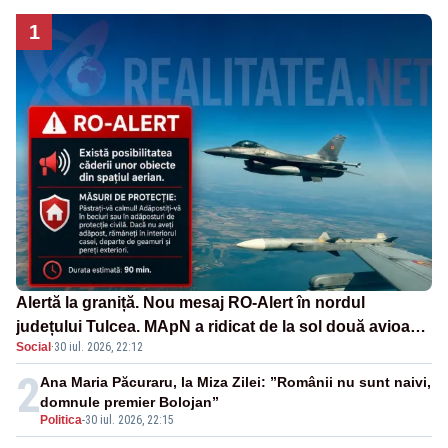
1
Alertă la graniță. Nou mesaj RO-Alert în nordul
județului Tulcea. MApN a ridicat de la sol două avioane
Social
·
30 iul. 2026, 22:12
F-16
2
Ana Maria Păcuraru, la Miza Zilei: ”Românii nu sunt naivi,
domnule premier Bolojan”
Politica
-
30 iul. 2026, 22:15