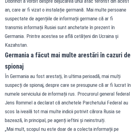
Dobrindt a vorbit despre dejucarea unui atac terorist din acest
an, care ar fi vizat o instalație germană. Mai multe persoane
suspectate de agențiile de informații germane că ar fi
transmis informații Rusiei sunt anchetate în prezent în
Germania. Printre acestea se află cetățeni din Ucraina și
Kazahstan.
Germania a făcut mai multe arestări în cazuri de
spionaj
În Germania au fost arestați, în ultima perioadă, mai mulți
suspecți de spionaj, despre care se presupune că ar fi lucrat în
numele serviciului de informații rus. Procurorul general federal
Jens Rommel a declarat că anchetele Parchetului Federal au
scos la iveală tot mai multe indicii potrivit cărora Rusia se
bazează, în principal, pe agenți ieftini și neinstruiți.
„Mai mult, scopul nu este doar de a colecta informații pe