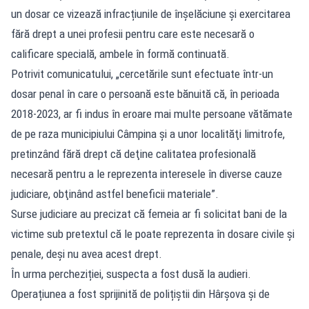
un dosar ce vizează infracțiunile de înșelăciune și exercitarea
fără drept a unei profesii pentru care este necesară o
calificare specială, ambele în formă continuată.
Potrivit comunicatului, „cercetările sunt efectuate într-un
dosar penal în care o persoană este bănuită că, în perioada
2018-2023, ar fi indus în eroare mai multe persoane vătămate
de pe raza municipiului Câmpina şi a unor localităţi limitrofe,
pretinzând fără drept că deţine calitatea profesională
necesară pentru a le reprezenta interesele în diverse cauze
judiciare, obţinând astfel beneficii materiale”.
Surse judiciare au precizat că femeia ar fi solicitat bani de la
victime sub pretextul că le poate reprezenta în dosare civile și
penale, deși nu avea acest drept.
În urma percheziției, suspecta a fost dusă la audieri.
Operațiunea a fost sprijinită de polițiștii din Hârșova și de