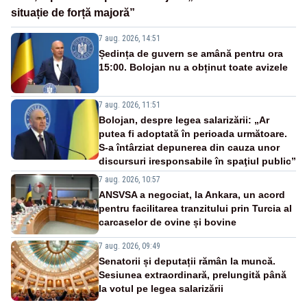
situație de forță majoră”
7 aug. 2026, 14:51
Ședința de guvern se amână pentru ora
15:00. Bolojan nu a obținut toate avizele
7 aug. 2026, 11:51
Bolojan, despre legea salarizării: „Ar
putea fi adoptată în perioada următoare.
S-a întârziat depunerea din cauza unor
discursuri iresponsabile în spaţiul public”
7 aug. 2026, 10:57
ANSVSA a negociat, la Ankara, un acord
pentru facilitarea tranzitului prin Turcia al
carcaselor de ovine și bovine
7 aug. 2026, 09:49
Senatorii și deputații rămân la muncă.
Sesiunea extraordinară, prelungită până
la votul pe legea salarizării