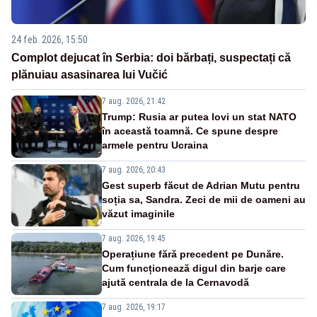
24 feb. 2026, 15:50
Complot dejucat în Serbia: doi bărbați, suspectați că
plănuiau asasinarea lui Vučić
7 aug. 2026, 21:42
Trump: Rusia ar putea lovi un stat NATO
în această toamnă. Ce spune despre
armele pentru Ucraina
7 aug. 2026, 20:43
Gest superb făcut de Adrian Mutu pentru
soția sa, Sandra. Zeci de mii de oameni au
văzut imaginile
7 aug. 2026, 19:45
Operațiune fără precedent pe Dunăre.
Cum funcționează digul din barje care
ajută centrala de la Cernavodă
7 aug. 2026, 19:17