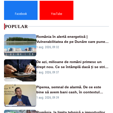
Facebook
YouTube
POPULAR
România în alertă energetică |
Vulnerabilitatea de pe Dunăre care pune
în pericol Centrala Cernavodă era
1 aug. 2026, 09:32
cunoscută de pe vremea lui Ceaușescu
De azi, milioane de români primesc un
drept nou. Ce se întâmplă dacă ți se strică
un produs
1 aug. 2026, 09:37
Piperea, semnal de alarmă. De ce este
bine să avem bani cash, în contextul
alertei energetice?
1 aug. 2026, 09:39
România, la limita tehnică a importurilor