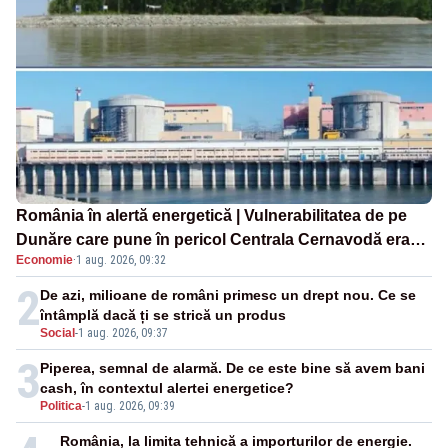
România în alertă energetică | Vulnerabilitatea de pe
Dunăre care pune în pericol Centrala Cernavodă era
Economie
·
1 aug. 2026, 09:32
cunoscută de pe vremea lui Ceaușescu
2
De azi, milioane de români primesc un drept nou. Ce se
întâmplă dacă ți se strică un produs
Social
-
1 aug. 2026, 09:37
3
Piperea, semnal de alarmă. De ce este bine să avem bani
cash, în contextul alertei energetice?
Politica
-
1 aug. 2026, 09:39
România, la limita tehnică a importurilor de energie.