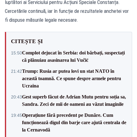
luptători ai Serviciului pentru Acțiuni Speciale Constanța.
Cercetările continuă, iar în funcție de rezultatele anchetei vor
fi dispuse măsurile legale necesare.
CITEȘTE ȘI
Complot dejucat în Serbia: doi bărbați, suspectați
15:50
că plănuiau asasinarea lui Vučić
Trump: Rusia ar putea lovi un stat NATO în
21:42
această toamnă. Ce spune despre armele pentru
Ucraina
Gest superb făcut de Adrian Mutu pentru soția sa,
20:43
Sandra. Zeci de mii de oameni au văzut imaginile
Operațiune fără precedent pe Dunăre. Cum
19:45
funcționează digul din barje care ajută centrala de
la Cernavodă