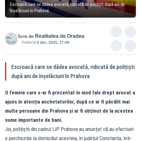
Escroacă care se dădea avocată, ridicată de polițiști după ani de
înșelăciuni în Prahova
Realitatea de Oradea
Scris de
Publicat:
4 dec. 2025, 17:49
Escroacă care se dădea avocată, ridicată de polițiști
după ani de înșelăciuni în Prahova
O femeie care s-ar fi prezentat în mod fals drept avocat a
ajuns în atenția anchetatorilor, după ce ar fi păcălit mai
multe persoane din Prahova și ar fi obținut de la acestea
sume importante de bani.
Joi, polițiștii din cadrul IJP Prahova au anunțat că au efectuat
o percheziție la domiciliul acesteia, în județul Constanța, într-