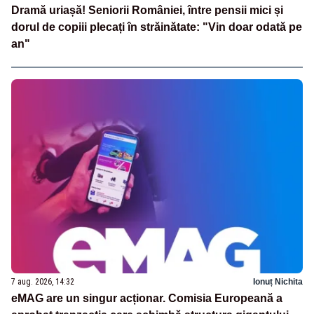
Dramă uriașă! Seniorii României, între pensii mici și
dorul de copiii plecați în străinătate: "Vin doar odată pe
an"
7 aug. 2026, 14:32
Ionuț Nichita
eMAG are un singur acționar. Comisia Europeană a