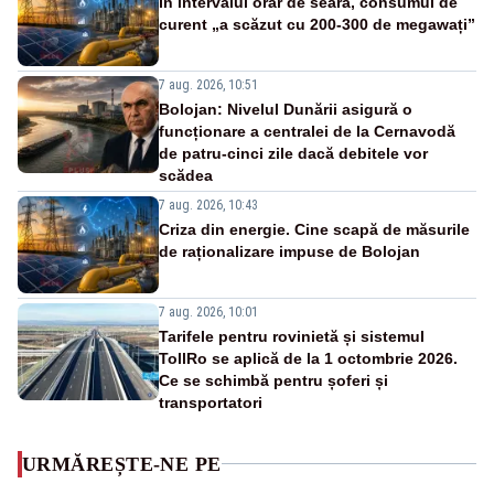
În intervalul orar de seară, consumul de
curent „a scăzut cu 200-300 de megawați”
7 aug. 2026, 10:51
Bolojan: Nivelul Dunării asigură o
funcționare a centralei de la Cernavodă
de patru-cinci zile dacă debitele vor
scădea
7 aug. 2026, 10:43
Criza din energie. Cine scapă de măsurile
de raționalizare impuse de Bolojan
7 aug. 2026, 10:01
Tarifele pentru rovinietă și sistemul
TollRo se aplică de la 1 octombrie 2026.
Ce se schimbă pentru șoferi și
transportatori
URMĂREȘTE-NE PE