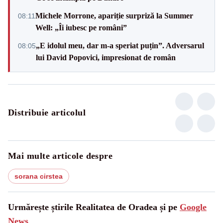
Michele Morrone, apariție surpriză la Summer
08:11
Well: „Îi iubesc pe români”
„E idolul meu, dar m-a speriat puțin”. Adversarul
08:05
lui David Popovici, impresionat de român
Distribuie articolul
Mai multe articole despre
sorana cirstea
Urmărește știrile Realitatea de Oradea și pe
Google
News