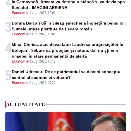
la Cernavodă. Armata va detona o stâncă și va devia apa
fluviului - IMAGINI AERIENE
Economie
-
2 aug. 2026, 10:07
3
Dorina Barcari dă în vileag șmecheria înghețării pensiilor.
Sumele uriașe pierdute de fiecare român
Economie
-
2 aug. 2026, 10:09
4
Mihai Chirica, atac devastator la adresa progresiștilor lui
Bolojan: Trebuie să protejăm și natura, dar nu șținem
omaneii în stare permanentă de alertă
Economie
-
2 aug. 2026, 10:12
5
Daniel Udrescu: De ce patrimoniul va deveni conceptul
central al economiei viitoare?
Economie
-
2 aug. 2026, 09:22
ACTUALITATE