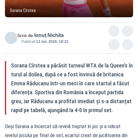
Sorana Cîrstea
Ionuț Nichita
Scris de
Publicat:
12 iun. 2026, 18:21
Sorana Cîrstea a părăsit turneul WTA de la Queen’s în
turul al doilea, după ce a fost învinsă de britanica
Emma Răducanu într-un meci în care startul a făcut
diferența. Sportiva din România a început partida
greu, iar Răducanu a profitat imediat și s-a distanțat
rapid pe tabelă, ajungând la 4-0 în primul set.
Deși Sorana a încercat să revină treptat în joc și a ridicat
nivelul jocului pe final de set, ecartul creat de jucătoarea din