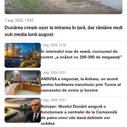
7 aug. 2026, 14:03
Dunărea crește ușor la intrarea în țară, dar rămâne mult
sub media lunii august
7 aug. 2026, 13:02
În intervalul orar de seară, consumul de
curent „a scăzut cu 200-300 de megawați”
7 aug. 2026, 10:57
ANSVSA a negociat, la Ankara, un acord
pentru facilitarea tranzitului prin Turcia al
carcaselor de ovine și bovine
7 aug. 2026, 10:51
Bolojan: Nivelul Dunării asigură o
funcționare a centralei de la Cernavodă
de patru-cinci zile dacă debitele vor
scădea