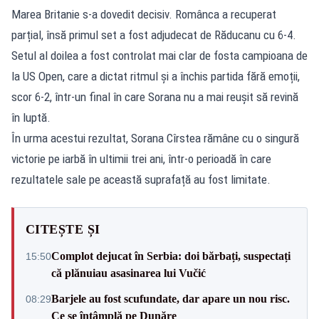
Marea Britanie s-a dovedit decisiv. Românca a recuperat
parțial, însă primul set a fost adjudecat de Răducanu cu 6-4.
Setul al doilea a fost controlat mai clar de fosta campioana de
la US Open, care a dictat ritmul și a închis partida fără emoții,
scor 6-2, într-un final în care Sorana nu a mai reușit să revină
în luptă.
În urma acestui rezultat, Sorana Cîrstea rămâne cu o singură
victorie pe iarbă în ultimii trei ani, într-o perioadă în care
rezultatele sale pe această suprafață au fost limitate.
CITEȘTE ȘI
Complot dejucat în Serbia: doi bărbați, suspectați
15:50
că plănuiau asasinarea lui Vučić
Barjele au fost scufundate, dar apare un nou risc.
08:29
Ce se întâmplă pe Dunăre