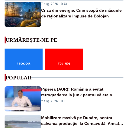
7 aug. 2026, 10:43
Criza din energie. Cine scapă de măsurile
de raționalizare impuse de Bolojan
URMĂREȘTE-NE PE
Facebook
YouTube
POPULAR
Piperea (AUR): România a evitat
retrogradarea la junk pentru că era o
catastrofă pentru bănci și fondurile de
2 aug. 2026, 10:01
pensii
Mobilizare masivă pe Dunăre, pentru
salvarea producției la Cernavodă. Armata