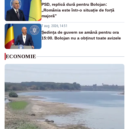
PSD, replică dură pentru Bolojan:
„România este într-o situație de forță
majoră”
7 aug. 2026, 14:51
Ședința de guvern se amână pentru ora
15:00. Bolojan nu a obținut toate avizele
ECONOMIE