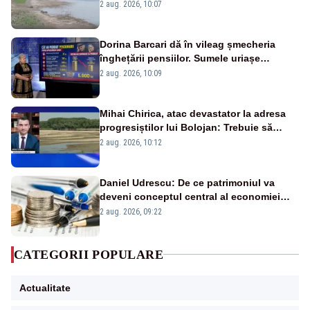
va detona o stâncă și va devia apa
2 aug. 2026, 10:07
fluviului - IMAGINI AERIENE
Dorina Barcari dă în vileag șmecheria
înghețării pensiilor. Sumele uriașe
pierdute de fiecare român
2 aug. 2026, 10:09
Mihai Chirica, atac devastator la adresa
progresiștilor lui Bolojan: Trebuie să
protejăm și natura, dar nu șținem omaneii
2 aug. 2026, 10:12
în stare permanentă de alertă
Daniel Udrescu: De ce patrimoniul va
deveni conceptul central al economiei
viitoare?
2 aug. 2026, 09:22
CATEGORII POPULARE
Actualitate