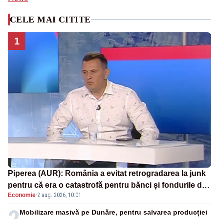
CELE MAI CITITE
1
Piperea (AUR): România a evitat retrogradarea la junk
pentru că era o catastrofă pentru bănci și fondurile de
Economie
·
2 aug. 2026, 10:01
pensii
2
Mobilizare masivă pe Dunăre, pentru salvarea producției