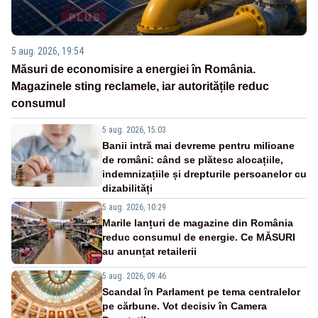
5 aug. 2026, 19:54
Măsuri de economisire a energiei în România.
Magazinele sting reclamele, iar autoritățile reduc
consumul
5 aug. 2026, 15:03
Banii intră mai devreme pentru milioane
de români: când se plătesc alocațiile,
indemnizațiile și drepturile persoanelor cu
dizabilități
5 aug. 2026, 10:29
Marile lanțuri de magazine din România
reduc consumul de energie. Ce MĂSURI
au anunțat retailerii
5 aug. 2026, 09:46
Scandal în Parlament pe tema centralelor
pe cărbune. Vot decisiv în Camera