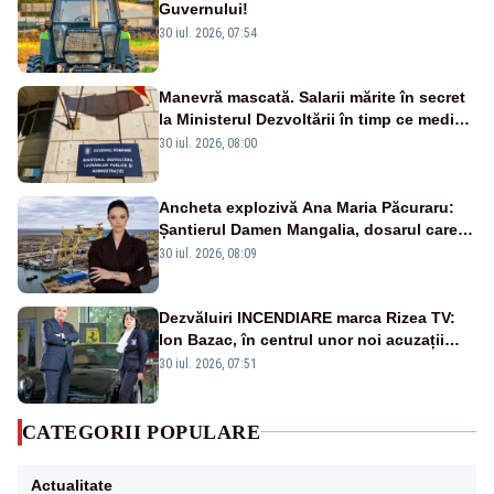
Guvernului!
30 iul. 2026, 07:54
Manevră mascată. Salarii mărite în secret
la Ministerul Dezvoltării în timp ce medicii
ies în stradă
30 iul. 2026, 08:00
Ancheta explozivă Ana Maria Păcuraru:
Șantierul Damen Mangalia, dosarul care
scufundă apărarea României
30 iul. 2026, 08:09
Dezvăluiri INCENDIARE marca Rizea TV:
Ion Bazac, în centrul unor noi acuzații
publice
30 iul. 2026, 07:51
CATEGORII POPULARE
Actualitate