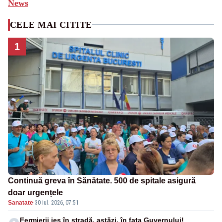
News
CELE MAI CITITE
1
Continuă greva în Sănătate. 500 de spitale asigură
doar urgențele
Sanatate
·
30 iul. 2026, 07:51
Fermierii ies în stradă, astăzi, în fața Guvernului!