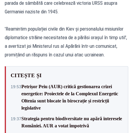
parada de sâmbătă care celebrează victoria URSS asupra
Germaniei naziste din 1945.
'Reamintim populației civile din Kiev și personalului misiunilor
diplomatice străine necesitatea de a părăsi orașul în timp util',
a avertizat joi Ministerul rus al Apărării într-un comunicat,
promițând un răspuns în cazul unui atac ucrainean.
CITEȘTE ȘI
Petrișor Peiu (AUR) critică gestionarea crizei
19:53
energetice: Proiectele de la Complexul Energetic
Oltenia sunt blocate în birocrație și restricții
legislative
Strategia pentru biodiversitate nu apără interesele
19:37
României. AUR a votat împotrivă