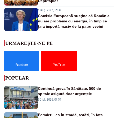
Deputaților
5 aug. 2026, 09:42
Comisia Europeană susține că România
nu are probleme cu energia, în timp ce
țara importă masiv de la patru vecini
URMĂREȘTE-NE PE
Facebook
YouTube
POPULAR
Continuă greva în Sănătate. 500 de
spitale asigură doar urgențele
30 iul. 2026, 07:51
Fermierii ies în stradă, astăzi, în fața