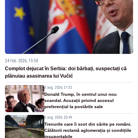
24 feb. 2026, 15:50
Complot dejucat în Serbia: doi bărbați, suspectați că
plănuiau asasinarea lui Vučić
5 aug. 2026, 21:52
Donald Trump, în centrul unui nou
scandal. Acuzații privind accesul
preferențial la postările sale
5 aug. 2026, 20:49
Trenurile care îi scot din sărite pe români.
Călătorii reclamă aglomerația și condițiile
insuportabile