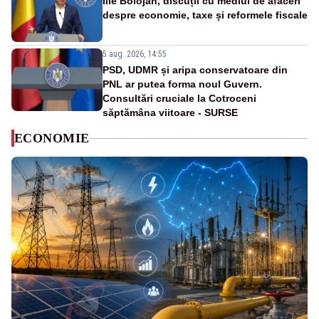
Ilie Bolojan, discuții cu mediul de afaceri
despre economie, taxe și reformele fiscale
5 aug. 2026, 14:55
PSD, UDMR și aripa conservatoare din
PNL ar putea forma noul Guvern.
Consultări cruciale la Cotroceni
săptămâna viitoare - SURSE
ECONOMIE