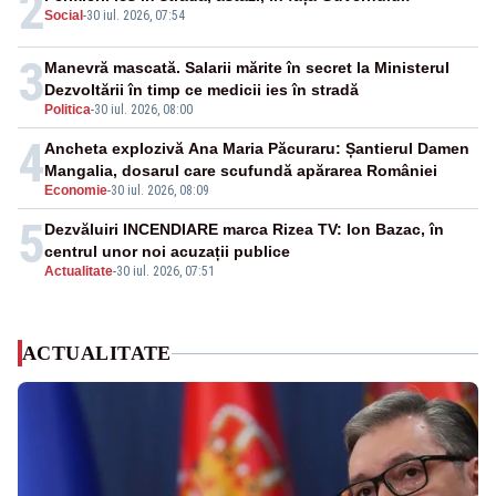
2
Social
-
30 iul. 2026, 07:54
3
Manevră mascată. Salarii mărite în secret la Ministerul
Dezvoltării în timp ce medicii ies în stradă
Politica
-
30 iul. 2026, 08:00
4
Ancheta explozivă Ana Maria Păcuraru: Șantierul Damen
Mangalia, dosarul care scufundă apărarea României
Economie
-
30 iul. 2026, 08:09
5
Dezvăluiri INCENDIARE marca Rizea TV: Ion Bazac, în
centrul unor noi acuzații publice
Actualitate
-
30 iul. 2026, 07:51
ACTUALITATE