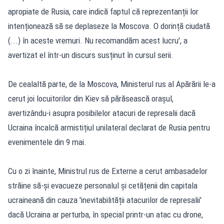
apropiate de Rusia, care indică faptul că reprezentanții lor
intenționează să se deplaseze la Moscova. O dorință ciudată
(...) în aceste vremuri. Nu recomandăm acest lucru', a
avertizat el într-un discurs susținut în cursul serii.
De cealaltă parte, de la Moscova, Ministerul rus al Apărării le-a
cerut joi locuitorilor din Kiev să părăsească orașul,
avertizându-i asupra posibilelor atacuri de represalii dacă
Ucraina încalcă armistițiul unilateral declarat de Rusia pentru
evenimentele din 9 mai.
Cu o zi înainte, Ministrul rus de Externe a cerut ambasadelor
străine să-și evacueze personalul și cetățenii din capitala
ucraineană din cauza 'inevitabilității atacurilor de represalii'
dacă Ucraina ar perturba, în special printr-un atac cu drone,