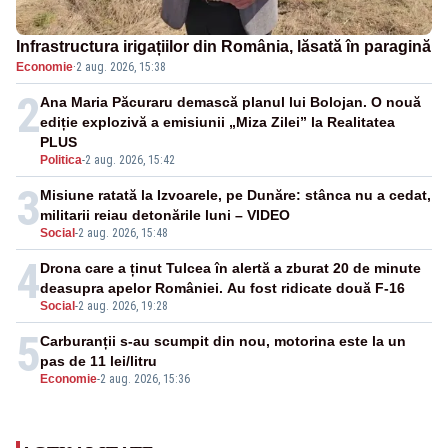
Infrastructura irigațiilor din România, lăsată în paragină
Economie
·
2 aug. 2026, 15:38
2
Ana Maria Păcuraru demască planul lui Bolojan. O nouă
ediție explozivă a emisiunii „Miza Zilei” la Realitatea
PLUS
Politica
-
2 aug. 2026, 15:42
3
Misiune ratată la Izvoarele, pe Dunăre: stânca nu a cedat,
militarii reiau detonările luni – VIDEO
Social
-
2 aug. 2026, 15:48
4
Drona care a ținut Tulcea în alertă a zburat 20 de minute
deasupra apelor României. Au fost ridicate două F-16
Social
-
2 aug. 2026, 19:28
5
Carburanții s-au scumpit din nou, motorina este la un
pas de 11 lei/litru
Economie
-
2 aug. 2026, 15:36