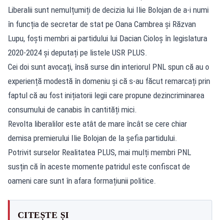
Liberalii sunt nemulțumiți de decizia lui Ilie Bolojan de a-i numi
în funcția de secretar de stat pe Oana Cambrea și Răzvan
Lupu, foști membri ai partidului lui Dacian Cioloș în legislatura
2020-2024 și deputați pe listele USR PLUS.
Cei doi sunt avocați, însă surse din interiorul PNL spun că au o
experiență modestă în domeniu și că s-au făcut remarcați prin
faptul că au fost inițiatorii legii care propune dezincriminarea
consumului de canabis în cantități mici.
Revolta liberalilor este atât de mare încât se cere chiar
demisa premierului Ilie Bolojan de la șefia partidului.
Potrivit surselor Realitatea PLUS, mai mulți membri PNL
susțin că în aceste momente patridul este confiscat de
oameni care sunt în afara formațiunii politice.
CITEȘTE ȘI