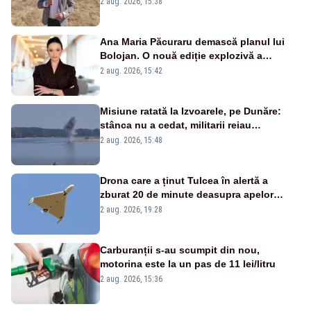
2 aug. 2026, 15:38
Ana Maria Păcuraru demască planul lui
Bolojan. O nouă ediție explozivă a
emisiunii „Miza Zilei” la Realitatea PLUS
2 aug. 2026, 15:42
Misiune ratată la Izvoarele, pe Dunăre:
stânca nu a cedat, militarii reiau
detonările luni – VIDEO
2 aug. 2026, 15:48
Drona care a ținut Tulcea în alertă a
zburat 20 de minute deasupra apelor
României. Au fost ridicate două F-16
2 aug. 2026, 19:28
Carburanții s-au scumpit din nou,
motorina este la un pas de 11 lei/litru
2 aug. 2026, 15:36