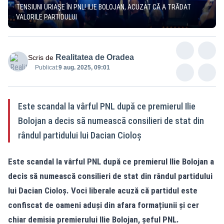
TENSIUNI URIAȘE ÎN PNL! ILIE BOLOJAN, ACUZAT CĂ A TRĂDAT
VALORILE PARTIDULUI
Realitatea de Oradea
Scris de
Publicat:
9 aug. 2025, 09:01
Este scandal la vârful PNL după ce premierul Ilie
Bolojan a decis să numească consilieri de stat din
rândul partidului lui Dacian Cioloș
Este scandal la vârful PNL după ce premierul Ilie Bolojan a
decis să numească consilieri de stat din rândul partidului
lui Dacian Cioloș. Voci liberale acuză că partidul este
confiscat de oameni aduși din afara formațiunii și cer
chiar demisia premierului Ilie Bolojan, șeful PNL.