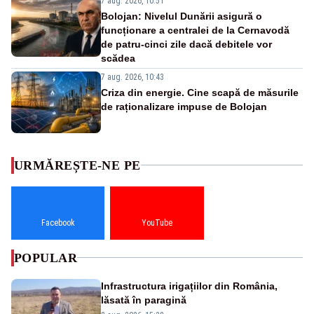
7 aug. 2026, 10:51
Bolojan: Nivelul Dunării asigură o
funcționare a centralei de la Cernavodă
de patru-cinci zile dacă debitele vor
scădea
7 aug. 2026, 10:43
Criza din energie. Cine scapă de măsurile
de raționalizare impuse de Bolojan
URMĂREȘTE-NE PE
Facebook
YouTube
POPULAR
Infrastructura irigațiilor din România,
lăsată în paragină