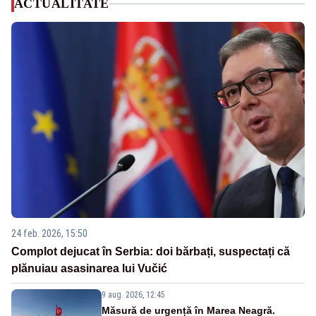
ACTUALITATE
24 feb. 2026, 15:50
Complot dejucat în Serbia: doi bărbați, suspectați că
plănuiau asasinarea lui Vučić
9 aug. 2026, 12:45
Măsură de urgență în Marea Neagră.