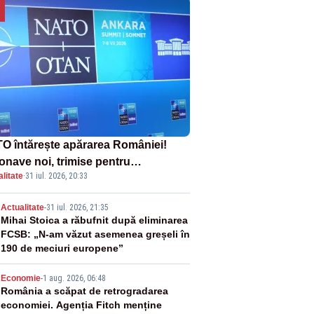
O întărește apărarea României!
onave noi, trimise pentru
litate
·
31 iul. 2026, 20:33
erceptarea și distrugerea dronelor
2
Actualitate
-
31 iul. 2026, 21:35
Mihai Stoica a răbufnit după eliminarea
FCSB: „N-am văzut asemenea greșeli în
190 de meciuri europene”
3
Economie
-
1 aug. 2026, 06:48
România a scăpat de retrogradarea
economiei. Agenția Fitch menține