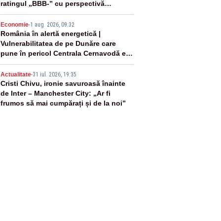
ratingul „BBB-” cu perspectivă
negativă
4
Economie
-
1 aug. 2026, 09:32
România în alertă energetică |
Vulnerabilitatea de pe Dunăre care
pune în pericol Centrala Cernavodă era
cunoscută de pe vremea lui Ceaușescu
5
Actualitate
-
31 iul. 2026, 19:35
Cristi Chivu, ironie savuroasă înainte
de Inter – Manchester City: „Ar fi
frumos să mai cumpărați și de la noi”