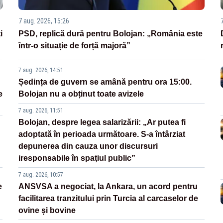
7 aug. 2026, 15:26
i
PSD, replică dură pentru Bolojan: „România este
într-o situație de forță majoră”
7 aug. 2026, 14:51
Ședința de guvern se amână pentru ora 15:00.
e
Bolojan nu a obținut toate avizele
7 aug. 2026, 11:51
Bolojan, despre legea salarizării: „Ar putea fi
adoptată în perioada următoare. S-a întârziat
depunerea din cauza unor discursuri
iresponsabile în spaţiul public”
7 aug. 2026, 10:57
e
ANSVSA a negociat, la Ankara, un acord pentru
facilitarea tranzitului prin Turcia al carcaselor de
ovine și bovine