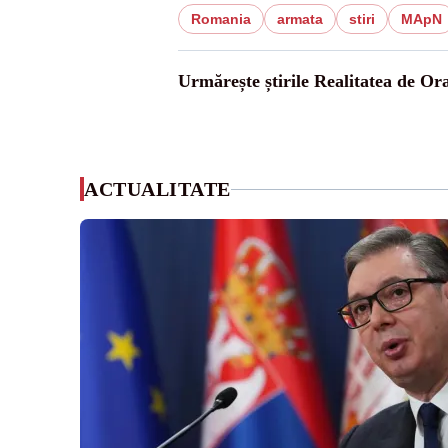
Romania
armata
stiri
MApN
Urmărește știrile Realitatea de Or
ACTUALITATE