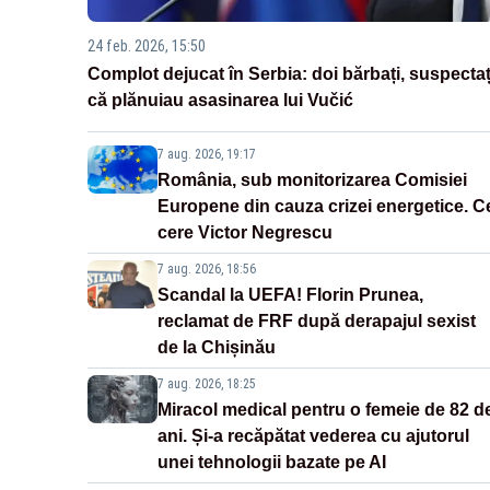
24 feb. 2026, 15:50
Complot dejucat în Serbia: doi bărbați, suspectaț
că plănuiau asasinarea lui Vučić
7 aug. 2026, 19:17
România, sub monitorizarea Comisiei
Europene din cauza crizei energetice. C
cere Victor Negrescu
7 aug. 2026, 18:56
Scandal la UEFA! Florin Prunea,
reclamat de FRF după derapajul sexist
de la Chișinău
7 aug. 2026, 18:25
Miracol medical pentru o femeie de 82 d
ani. Și-a recăpătat vederea cu ajutorul
unei tehnologii bazate pe AI