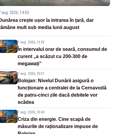
7 aug. 2026, 14:03
Dunărea crește ușor la intrarea în țară, dar
rămâne mult sub media lunii august
7 aug. 2026, 13:02
În intervalul orar de seară, consumul de
curent „a scăzut cu 200-300 de
megawați”
7 aug. 2026, 10:51
Bolojan: Nivelul Dunării asigură o
funcționare a centralei de la Cernavodă
de patru-cinci zile dacă debitele vor
scădea
7 aug. 2026, 10:43
Criza din energie. Cine scapă de
măsurile de raționalizare impuse de
Bolojan