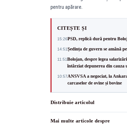
pentru apărare.
CITEȘTE ȘI
PSD, replică dură pentru Boloj
15:26
Ședința de guvern se amână pen
14:51
Bolojan, despre legea salarizăr
11:51
întârziat depunerea din cauza u
ANSVSA a negociat, la Ankara, 
10:57
carcaselor de ovine și bovine
Distribuie articolul
Mai multe articole despre