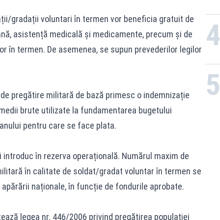
ții/gradații voluntari în termen vor beneficia gratuit de
rană, asistență medicală și medicamente, precum și de
ilor în termen. De asemenea, se supun prevederilor legilor
 de pregătire militară de bază primesc o indemnizație
 medii brute utilizate la fundamentarea bugetului
 anului pentru care se face plata.
i îi introduc în rezerva operațională. Numărul maxim de
ilitară în calitate de soldat/gradat voluntar în termen se
 apărării naționale, în funcție de fondurile aprobate.
ează legea nr. 446/2006 privind pregătirea populației