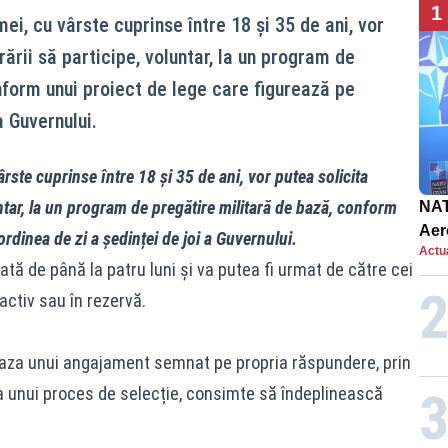
1
ei, cu vârste cuprinse între 18 și 35 de ani, vor
rării să participe, voluntar, la un program de
nform unui proiect de lege care figurează pe
a Guvernului.
ârste cuprinse între 18 și 35 de ani, vor putea solicita
untar, la un program de pregătire militară de bază, conform
NAT
Aer
rdinea de zi a ședinței de joi a Guvernului.
Actua
int
tă de până la patru luni și va putea fi urmat de către cei
 activ sau în rezervă.
baza unui angajament semnat pe propria răspundere, prin
ma unui proces de selecție, consimte să îndeplinească