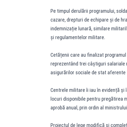
Pe timpul derulării programului, solda
cazare, drepturi de echipare și de h
indemnizație lunară, similare militar
și regulamentelor militare.
Cetățenii care au finalizat programul
reprezentând trei câștiguri salariale
asigurărilor sociale de stat aferente
Centrele militare îi iau în evidență ș
locuri disponibile pentru pregătirea m
aprobă anual, prin ordin al ministrului
Proiectul de lege modifică și complet