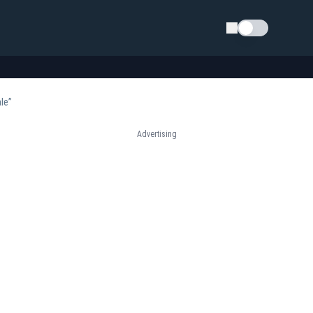
Schimba tema
le”
Advertising