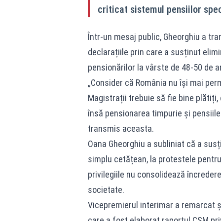
criticat sistemul pensiilor spec
Într-un mesaj public, Gheorghiu a tr
declarațiile prin care a susținut elim
pensionărilor la vârste de 48-50 de an
„Consider că România nu își mai perm
Magistrații trebuie să fie bine plătiți
însă pensionarea timpurie și pensiile 
transmis aceasta.
Oana Gheorghiu a subliniat că a susți
simplu cetățean, la protestele pentru
privilegiile nu consolidează încredere
societate.
Vicepremierul interimar a remarcat și
care a fost elaborat raportul CSM priv