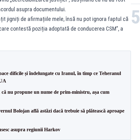
 acordul asupra documentului.
it jigniți de afirmațiile mele, însă nu pot ignora faptul că
 care contestă poziția adoptată de conducerea CSM”, a
ce dificile și îndelungate cu Iranul, în timp ce Teheranul
SUA
 că nu propune un nume de prim-ministru, așa cum
vernul Bolojan află astăzi dacă trebuie să plătească aproape
usesc asupra regiunii Harkov