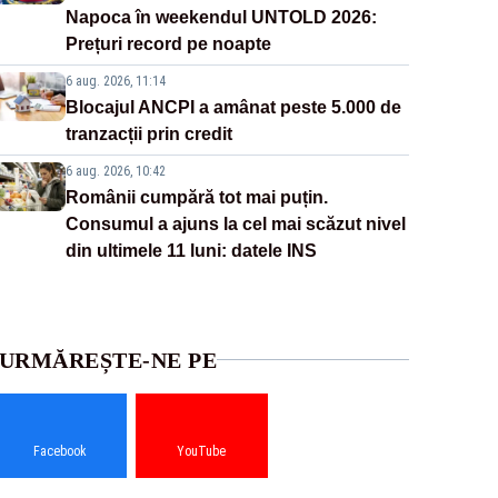
Napoca în weekendul UNTOLD 2026:
Prețuri record pe noapte
6 aug. 2026, 11:14
Blocajul ANCPI a amânat peste 5.000 de
tranzacții prin credit
6 aug. 2026, 10:42
Românii cumpără tot mai puțin.
Consumul a ajuns la cel mai scăzut nivel
din ultimele 11 luni: datele INS
URMĂREȘTE-NE PE
Facebook
YouTube