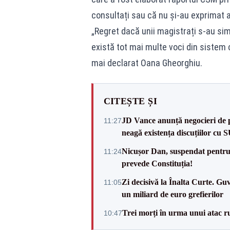
consultați sau că nu și-au exprimat
„Regret dacă unii magistrați s-au simț
există tot mai multe voci din sistem
mai declarat Oana Gheorghiu.
CITEȘTE ȘI
JD Vance anunță negocieri de pa
11:27
neagă existența discuțiilor cu 
Nicușor Dan, suspendat pentru
11:24
prevede Constituția!
Zi decisivă la Înalta Curte. Gu
11:05
un miliard de euro grefierilor
Trei morți în urma unui atac r
10:47