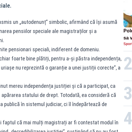
iale.
ansmis un „autodenunț” simbolic, afirmând că își asumă
inarea pensiilor speciale ale magistraților și a
Pol
sa 
i.
Spor
Und
ite pensionari speciali, indiferent de domeniu.
, chiar foarte bine plătiți, pentru a-și păstra independența,
uriașe nu reprezintă o garanție a unei justiții corecte”, a
nut mereu independența justiției și că a participat, ca
 apărarea statului de drept. Totodată, ea consideră că
a publică în sistemul judiciar, ci îl îndepărtează de
 faptul că mai mulți magistrați ar fi contestat modul în
ind „decredibilizarea justiției”, susținând că nu au fost