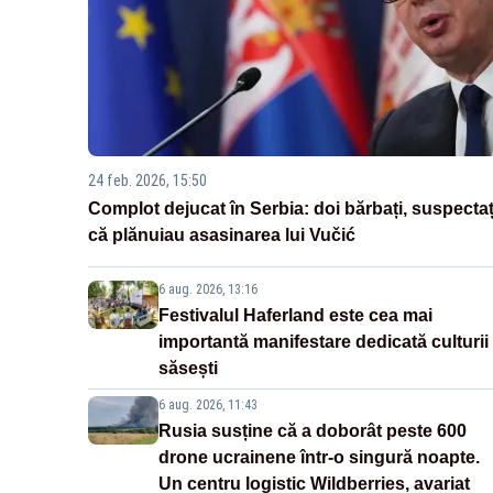
24 feb. 2026, 15:50
Complot dejucat în Serbia: doi bărbați, suspectaț
că plănuiau asasinarea lui Vučić
6 aug. 2026, 13:16
Festivalul Haferland este cea mai
importantă manifestare dedicată culturii
săsești
6 aug. 2026, 11:43
Rusia susține că a doborât peste 600
drone ucrainene într-o singură noapte.
Un centru logistic Wildberries, avariat