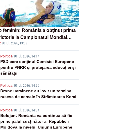
o feminin: România a obţinut prima
victorie la Campionatul Mondial
t
·
30 iul. 2026, 13:58
er-16
2
Politica
-
30 iul. 2026, 14:17
PSD cere sprijinul Comisiei Europene
pentru PNRR și protejarea educației și
sănătății
3
Politica
-
30 iul. 2026, 14:26
Drone ucrainene au lovit un terminal
rusesc de cereale în Strâmtoarea Kerci
4
Politica
-
30 iul. 2026, 14:34
Bolojan: România va continua să fie
principalul susţinător al Republicii
Moldova la nivelul Uniunii Europene