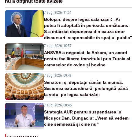
nu a obținut toate avizele
7 aug. 2026, 11:51
Bolojan, despre legea salarizării: „Ar
putea fi adoptată în perioada următoare.
S-a întârziat depunerea din cauza unor
discursuri iresponsabile în spaţiul public”
7 aug. 2026, 10:57
ANSVSA a negociat, la Ankara, un acord
pentru facilitarea tranzitului prin Turcia al
carcaselor de ovine și bovine
7 aug. 2026, 09:49
Senatorii și deputații rămân la muncă.
Sesiunea extraordinară, prelungită până
la votul pe legea salarizării
7 aug. 2026, 08:46
Strategia AUR pentru suspendarea lui
Nicușor Dan. Dungaciu: „Vrem să vedem
cine semnează și cine nu”