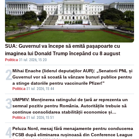
SUA: Guvernul va începe să emită paşapoarte cu
imaginea lui Donald Trump începând cu 8 august
Politica
·
31 iul. 2026, 15:20
2
Mihai Enache (liderul deputaților AUR): „Senatorii PNL și
Guvernul vor să scoată la vânzare bunuri publice pentru
a stinge datoriile pentru vaccinurile Pfizer!”
Politica
-
31 iul. 2026, 15:44
3
UMPMV: Menținerea ratingului de țară ar reprezenta un
semnal pozitiv pentru România. Autoritățile trebuie să
continue consolidarea stabilității economice și
Politica
-
31 iul. 2026, 15:51
financiare
4
Peluza Nord, mesaj fără menajamente pentru conducerea
FCSB după eliminarea rușinoasă din Conference League