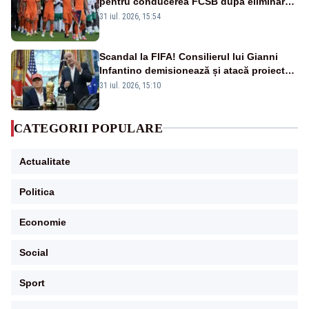
pentru conducerea FCSB după eliminarea
rușinoasă din Conference League
31 iul. 2026, 15:54
Scandal la FIFA! Consilierul lui Gianni
Infantino demisionează și atacă proiectul
privind investitorii străini
31 iul. 2026, 15:10
CATEGORII POPULARE
Actualitate
Politica
Economie
Social
Sport