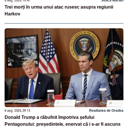
6 aug. 2026, 10:47
Stoica Marian
Trei morți în urma unui atac rusesc asupra regiunii
Harkov
6 aug. 2026, 09:13
Realitatea de Oradea
Donald Trump a răbufnit împotriva șefului
Pentagonului: președintele, enervat că i s-ar fi ascuns