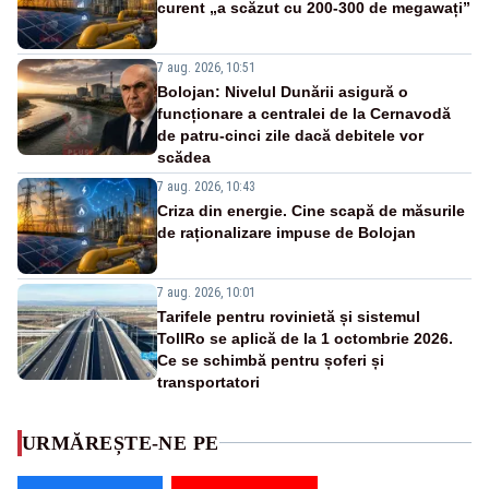
curent „a scăzut cu 200-300 de megawați”
7 aug. 2026, 10:51
Bolojan: Nivelul Dunării asigură o
funcționare a centralei de la Cernavodă
de patru-cinci zile dacă debitele vor
scădea
7 aug. 2026, 10:43
Criza din energie. Cine scapă de măsurile
de raționalizare impuse de Bolojan
7 aug. 2026, 10:01
Tarifele pentru rovinietă și sistemul
TollRo se aplică de la 1 octombrie 2026.
Ce se schimbă pentru șoferi și
transportatori
URMĂREȘTE-NE PE