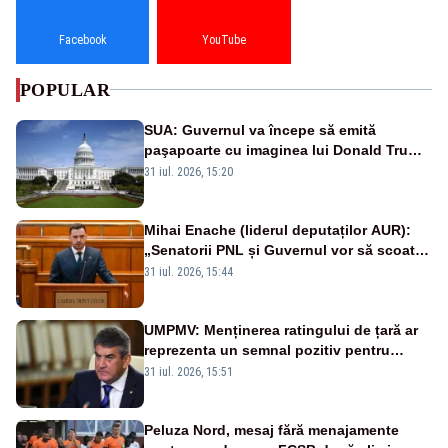
Facebook
YouTube
POPULAR
SUA: Guvernul va începe să emită
paşapoarte cu imaginea lui Donald Trump
începând cu 8 august
31 iul. 2026, 15:20
Mihai Enache (liderul deputaților AUR):
„Senatorii PNL și Guvernul vor să scoată
la vânzare bunuri publice pentru a stinge
31 iul. 2026, 15:44
datoriile pentru vaccinurile Pfizer!”
UMPMV: Menținerea ratingului de țară ar
reprezenta un semnal pozitiv pentru
România. Autoritățile trebuie să continue
31 iul. 2026, 15:51
consolidarea stabilității economice și
financiare
Peluza Nord, mesaj fără menajamente