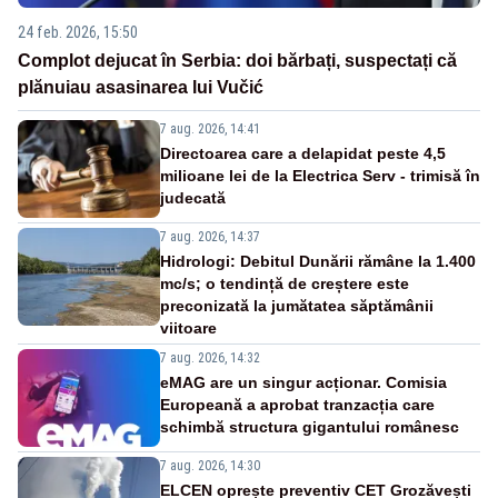
24 feb. 2026, 15:50
Complot dejucat în Serbia: doi bărbați, suspectați că
plănuiau asasinarea lui Vučić
7 aug. 2026, 14:41
Directoarea care a delapidat peste 4,5
milioane lei de la Electrica Serv - trimisă în
judecată
7 aug. 2026, 14:37
Hidrologi: Debitul Dunării rămâne la 1.400
mc/s; o tendință de creștere este
preconizată la jumătatea săptămânii
viitoare
7 aug. 2026, 14:32
eMAG are un singur acționar. Comisia
Europeană a aprobat tranzacția care
schimbă structura gigantului românesc
7 aug. 2026, 14:30
ELCEN oprește preventiv CET Grozăvești