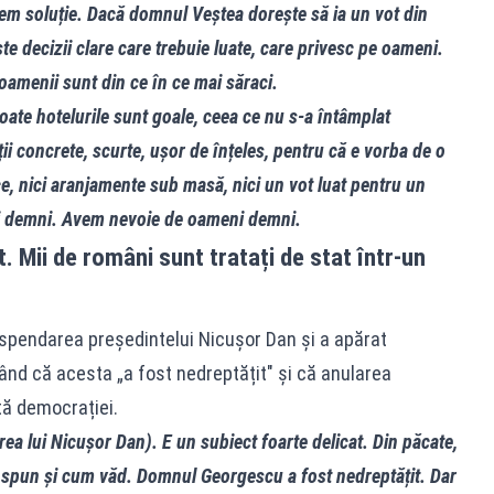
rem soluție. Dacă domnul Veștea dorește să ia un vot din
te decizii clare care trebuie luate, care privesc pe oameni.
 oamenii sunt din ce în ce mai săraci.
toate hotelurile sunt goale, ceea ce nu s-a întâmplat
ii concrete, scurte, ușor de înțeles, pentru că e vorba de o
ice, nici aranjamente sub masă, nici un vot luat pentru un
ni demni. Avem nevoie de oameni demni.
 Mii de români sunt tratați de stat într-un
spendarea președintelui Nicușor Dan și a apărat
nând că acesta „a fost nedreptățit" și că anularea
tă democrației.
ea lui Nicușor Dan). E un subiect foarte delicat. Din păcate,
ă spun și cum văd. Domnul Georgescu a fost nedreptățit. Dar