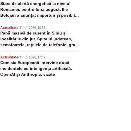
3
Stare de alertă energetică la nivelul
României, pentru luna august. Ilie
Bolojan a anunțat importuri și posibile
restricții – VIDEO
4
Actualitate
-
31 iul. 2026, 18:33
Pană masivă de curent în Sibiu și
localitățile din jur. Spitalul județean,
semafoarele, rețelele de telefonie, grav
afectate
5
Actualitate
-
31 iul. 2026, 17:19
Comisia Europeană intervine după
incidentele cu inteligența artificială.
OpenAI și Anthropic, vizate