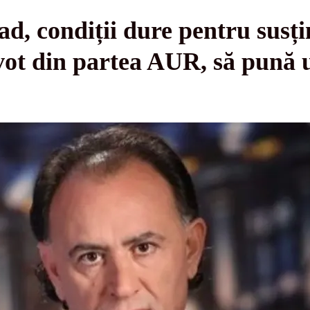
condiții dure pentru susțin
vot din partea AUR, să pună u