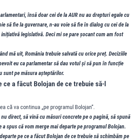
rlamentari, însă doar cei de la AUR nu au drepturi egale cu
ie să fie la guvernare, n-au voie să fie în dialog cu cei de la
nițiativă legislativă. Deci mi se pare șocant cum am fost
ând mă uit, România trebuie salvată cu orice preț. Deciziile
 nevoit eu ca parlamentar să dau votul și să pun în funcție
u sunt pe măsura așteptărilor.
ce a făcut Bolojan de ce trebuie să-l
ștea că va continua „pe programul Bolojan”.
 nu direct, să vină cu măsuri concrete pe o pagină, să spună
ire a spus că vom merge mai departe pe programul Bolojan.
eparte pe ce a făcut Bolojan de ce trebuie să schimbăm pe