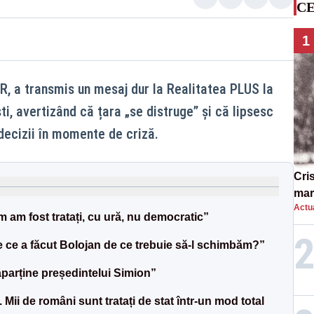
CE
1
 a transmis un mesaj dur la Realitatea PLUS la
i, avertizând că țara „se distruge” și că lipsesc
decizii în momente de criză.
Cri
mar
Actua
„O 
 am fost tratați, cu ură, nu democratic”
ce a făcut Bolojan de ce trebuie să-l schimbăm?”
 aparține președintelui Simion”
Mii de români sunt tratați de stat într-un mod total