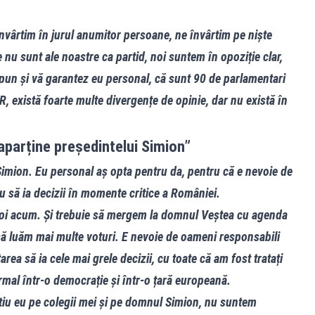
învârtim în jurul anumitor persoane, ne învârtim pe niște
 nu sunt ale noastre ca partid, noi suntem în opoziție clar,
 spun și vă garantez eu personal, că sunt 90 de parlamentari
UR, există foarte multe divergențe de opinie, dar nu există în
 aparține președintelui Simion”
imion. Eu personal aș opta pentru da, pentru că e nevoie de
u să ia decizii în momente critice a României.
noi acum. Și trebuie să mergem la domnul Veștea cu agenda
să luăm mai multe voturi. E nevoie de oameni responsabili
ea să ia cele mai grele decizii, cu toate că am fost tratați
rmal într-o democrație și într-o țară europeană.
tiu eu pe colegii mei și pe domnul Simion, nu suntem