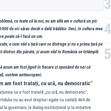
blemă, cu toate că la noi, eu am altă am o cultură un pic
1000 de ori sărac decât o dată trădător. Deci, în cultura mea
are poate să-l facă un om.
ate, e cum văd o țară care se distruge și nu e prima țară pe
t distrus din păcate, și acum văd în România se întâmplă
 acum am fost jignit în fiecare zi spunând de noi că
li, suntem antieuropeni.
m am fost tratați, cu ură, nu democratic”
iunea sa a fost tratată „cu ură, nu democratic”,
rtidului nu au avut drepturi egale cu ceilalți 464 de
 la guvernare, la dialog instituțional și la inițiative