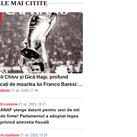
LE MAI CITITE
sti Chivu și Gică Hagi, profund
cați de moartea lui Franco Baresi:
litate
·
31 iul. 2026, 17:46
legendă a fotbalului mondial”
2
Economie
-
31 iul. 2026, 18:21
ANAF șterge datorii pentru zeci de mii
de firme! Parlamentul a adoptat legea
privind amnistia fiscală
Actualitate
-
31 iul. 2026, 18:29