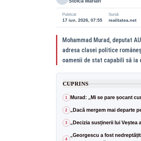
Stoica Marian
Publicat
Sursă
17 iun. 2026, 07:55
realitatea.net
Mohammad Murad, deputat AUR,
adresa clasei politice româneșt
oamenii de stat capabili să ia 
CUPRINS
Murad: „Mi se pare șocant cum
1
„Dacă mergem mai departe pe 
2
„Decizia susținerii lui Veștea
3
„Georgescu a fost nedreptățit. 
4