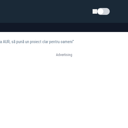
Schimba tema
ea AUR, să pună un proiect clar pentru oameni”
Advertising