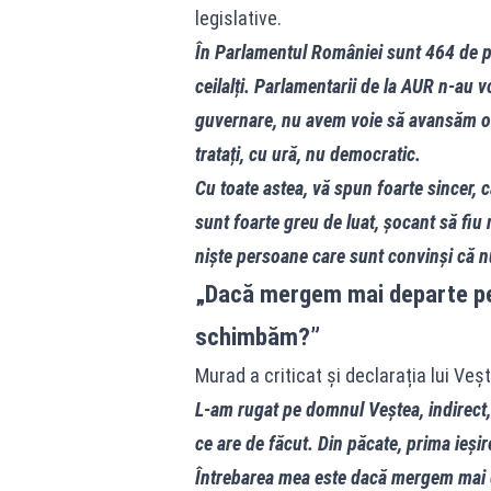
legislative.
În Parlamentul României sunt 464 de pa
ceilalți. Parlamentarii de la AUR n-au vo
guvernare, nu avem voie să avansăm o i
tratați, cu ură, nu democratic.
Cu toate astea, vă spun foarte sincer, c
sunt foarte greu de luat, șocant să fiu
niște persoane care sunt convinși că n
„Dacă mergem mai departe pe 
schimbăm?”
Murad a criticat și declarația lui Ve
L-am rugat pe domnul Veștea, indirect,
ce are de făcut. Din păcate, prima ieș
Întrebarea mea este dacă mergem mai d