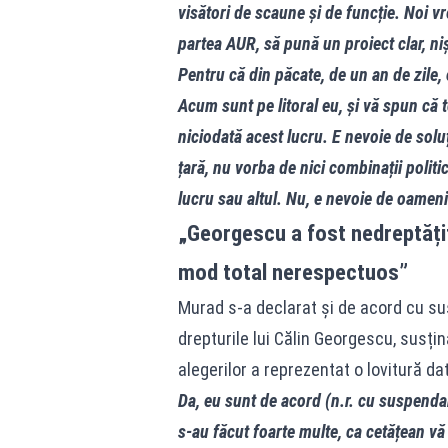
visători de scaune și de funcție. Noi v
partea AUR, să pună un proiect clar, niș
Pentru că din păcate, de un an de zile,
Acum sunt pe litoral eu, și vă spun că 
niciodată acest lucru. E nevoie de soluț
țară, nu vorba de nici combinații polit
lucru sau altul. Nu, e nevoie de oame
„Georgescu a fost nedreptățit.
mod total nerespectuos”
Murad s-a declarat și de acord cu su
drepturile lui Călin Georgescu, susți
alegerilor a reprezentat o lovitură da
Da, eu sunt de acord (n.r. cu suspendar
s-au făcut foarte multe, ca cetățean v