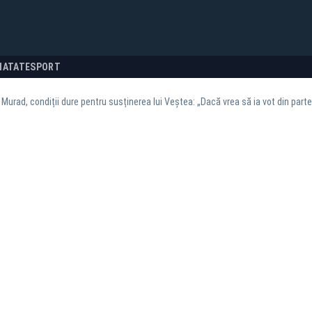
NATATE
SPORT
rad, condiții dure pentru susținerea lui Veștea: „Dacă vrea să ia vot din part