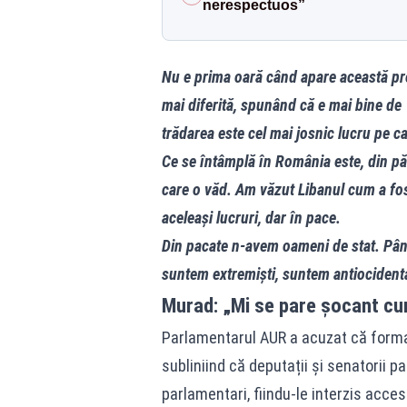
nerespectuos”
Nu e prima oară când apare această pro
mai diferită, spunând că e mai bine de 
trădarea este cel mai josnic lucru pe c
Ce se întâmplă în România este, din păc
care o văd. Am văzut Libanul cum a fos
aceleași lucruri, dar în pace.
Din pacate n-avem oameni de stat. Până
suntem extremiști, suntem antiocidenta
Murad: „Mi se pare șocant cu
Parlamentarul AUR a acuzat că formaț
subliniind că deputații și senatorii pa
parlamentari, fiindu-le interzis accesul