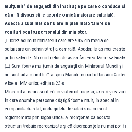
mulțumit” de angajații din instituția pe care o conduce și
că ar fi dispus să le acorde o mică majorare salarială.
Acesta a subliniat că nu are în plan nicio tăiere de
venituri pentru personalul din minister.
„Lucrez acum în ministerul care are 94% din media de
salarizare din administraţia centrală. Aşadar, le-aş mai creşte
puţin salariile. Nu sunt deloc decis să fac vreo tăiere salarială
(…) Sunt foarte mulţumit de angajaţii din Ministerul Muncii şi
nu sunt adversarul lor”, a spus Manole în cadrul lansării Cartei
Albe a IMM-urilor, ediția a 23-a.
Ministrul a recunoscut că, în sistemul bugetar, există și cazuri
în care anumite persoane câștigă foarte mult, în special în
companiile de stat, unde grilele de salarizare nu sunt
reglementate prin legea unică. A menționat că aceste
structuri trebuie reorganizate și că discrepanțele nu mai pot fi