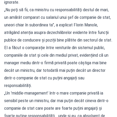
ignorate.
„Nu poţi să fii, ca ministru cu responsabilităţi destul de mari,
un amărât comparat cu salariul unui şef de companie de stat,
uneori chiar în subordinea ta”, a explicat Florin Manole,
atrăgând atenția asupra dezechilibrelor evidente între funcții
publice de conducere și poziții bine plătite din sectorul de stat.
El a făcut o comparație între veniturile din sistemul public,
companiile de stat și cele din mediul privat, evidențiind că un
manager mediu dintr-o firmă privată poate câștiga mai bine
decât un ministru, dar totodată mai puțin decât un director
dintr-o companie de stat cu puțini angajați sau
responsabilități.
„Un 'middle-management' într-o mare companie privată ia
sensibil peste un ministru, dar mai puţin decât cineva dintr-o
companie de stat care poate are foarte puţini angajaţi şi
foarte puţine responsabilităţi… unde şi eu, ca absolvent de