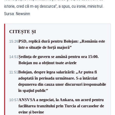
istorie, cred că m-aş descurca”, a spus, cu ironie, ministrul.
Sursa: Newsinn
CITEȘTE ȘI
PSD, replică dură pentru Bolojan: „România este
15:26
într-o situație de forță majoră”
Ședința de guvern se amână pentru ora 15:00.
14:51
Bolojan nu a obținut toate avizele
Bolojan, despre legea salarizării: „Ar putea fi
11:51
adoptată în perioada următoare. S-a întârziat
depunerea din cauza unor discursuri iresponsabile
în spaţiul public”
ANSVSA a negociat, la Ankara, un acord pentru
10:57
facilitarea tranzitului prin Turcia al carcaselor de
ovine și bovine