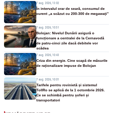
7 aug. 2026, 13:02
În intervalul orar de seară, consumul de
curent „a scăzut cu 200-300 de megawați”
7 aug. 2026, 10:51
Bolojan: Nivelul Dunării asigură o
funcționare a centralei de la Cernavodă
de patru-cinci zile dacă debitele vor
scădea
7 aug. 2026, 10:43
Criza din energie. Cine scapă de măsurile
de raționalizare impuse de Bolojan
7 aug. 2026, 10:01
Tarifele pentru rovinietă și sistemul
TollRo se aplică de la 1 octombrie 2026.
Ce se schimbă pentru șoferi și
transportatori