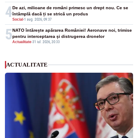
4
De azi, milioane de români primesc un drept nou. Ce se
întâmplă dacă ți se strică un produs
Social
-
1 aug. 2026, 09:37
5
NATO întărește apărarea României! Aeronave noi, trimise
pentru interceptarea și distrugerea dronelor
Actualitate
-
31 iul. 2026, 20:33
ACTUALITATE