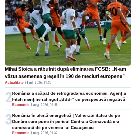
Mihai Stoica a răbufnit după eliminarea FCSB: „N-am
văzut asemenea greșeli în 190 de meciuri europene”
Actualitate
·
31 iul. 2026, 21:35
2
România a scăpat de retrogradarea economiei. Agenția
Fitch menține ratingul „BBB-” cu perspectivă negativă
Economie
-
1 aug. 2026, 06:48
3
România în alertă energetică | Vulnerabilitatea de pe
Dunăre care pune în pericol Centrala Cernavodă era
cunoscută de pe vremea lui Ceaușescu
Economie
-
1 aug. 2026, 09:32