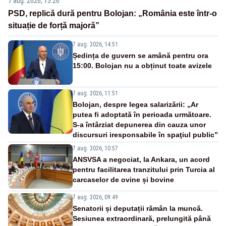
7 aug. 2026, 15:26
PSD, replică dură pentru Bolojan: „România este într-o
situație de forță majoră”
7 aug. 2026, 14:51
Ședința de guvern se amână pentru ora
15:00. Bolojan nu a obținut toate avizele
7 aug. 2026, 11:51
Bolojan, despre legea salarizării: „Ar
putea fi adoptată în perioada următoare.
S-a întârziat depunerea din cauza unor
discursuri iresponsabile în spaţiul public”
7 aug. 2026, 10:57
ANSVSA a negociat, la Ankara, un acord
pentru facilitarea tranzitului prin Turcia al
carcaselor de ovine și bovine
7 aug. 2026, 09:49
Senatorii și deputații rămân la muncă.
Sesiunea extraordinară, prelungită până