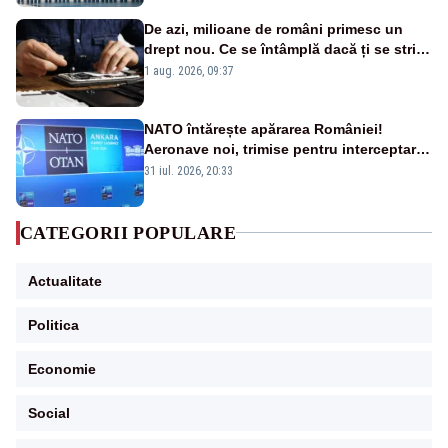
De azi, milioane de români primesc un
drept nou. Ce se întâmplă dacă ți se strică
un produs
1 aug. 2026, 09:37
NATO întărește apărarea României!
Aeronave noi, trimise pentru interceptarea
și distrugerea dronelor
31 iul. 2026, 20:33
CATEGORII POPULARE
Actualitate
Politica
Economie
Social