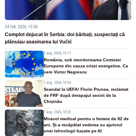
24 feb. 2026, 15:50
Complot dejucat în Serbia: doi bărbați, suspectați că
plănuiau asasinarea lui Vučić
7 aug. 2026, 19:17
România, sub monitorizarea Comisiei
Europene din cauza crizei energetice. Ce
cere Victor Negrescu
7 aug. 2026, 18:56
Scandal la UEFA! Florin Prunea, reclamat
de FRF după derapajul sexist de la
Chișinău
7 aug. 2026, 18:25
Miracol medical pentru o femeie de 82 de
ani. Și-a recăpătat vederea cu ajutorul
unei tehnologii bazate pe AI