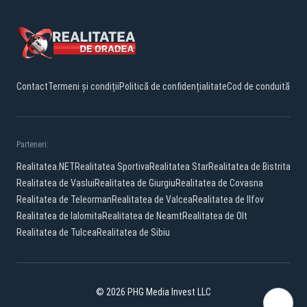
Contact
Termeni și condiții
Politică de confidențialitate
Cod de conduită
Parteneri:
Realitatea.NET
Realitatea Sportiva
Realitatea Star
Realitatea de Bistrita
Realitatea de Vaslui
Realitatea de Giurgiu
Realitatea de Covasna
Realitatea de Teleorman
Realitatea de Valcea
Realitatea de Ilfov
Realitatea de Ialomita
Realitatea de Neamt
Realitatea de Olt
Realitatea de Tulcea
Realitatea de Sibiu
© 2026 PHG Media Invest LLC
Facebook
YouTube