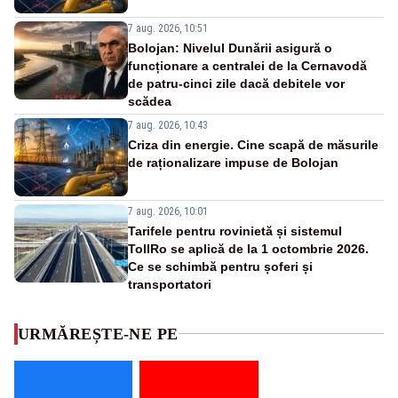
7 aug. 2026, 10:51
Bolojan: Nivelul Dunării asigură o
funcționare a centralei de la Cernavodă
de patru-cinci zile dacă debitele vor
scădea
7 aug. 2026, 10:43
Criza din energie. Cine scapă de măsurile
de raționalizare impuse de Bolojan
7 aug. 2026, 10:01
Tarifele pentru rovinietă și sistemul
TollRo se aplică de la 1 octombrie 2026.
Ce se schimbă pentru șoferi și
transportatori
URMĂREȘTE-NE PE