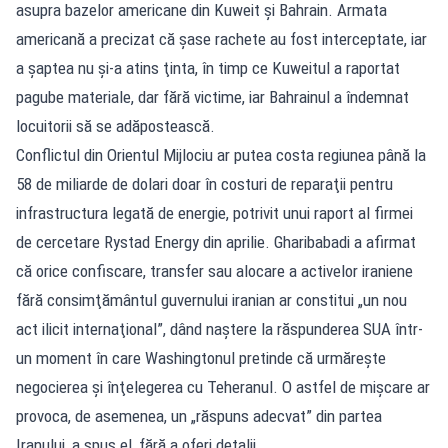
asupra bazelor americane din Kuweit şi Bahrain. Armata
americană a precizat că şase rachete au fost interceptate, iar
a şaptea nu şi-a atins ţinta, în timp ce Kuweitul a raportat
pagube materiale, dar fără victime, iar Bahrainul a îndemnat
locuitorii să se adăpostească.
Conflictul din Orientul Mijlociu ar putea costa regiunea până la
58 de miliarde de dolari doar în costuri de reparaţii pentru
infrastructura legată de energie, potrivit unui raport al firmei
de cercetare Rystad Energy din aprilie. Gharibabadi a afirmat
că orice confiscare, transfer sau alocare a activelor iraniene
fără consimţământul guvernului iranian ar constitui „un nou
act ilicit internaţional”, dând naştere la răspunderea SUA într-
un moment în care Washingtonul pretinde că urmăreşte
negocierea şi înţelegerea cu Teheranul. O astfel de mişcare ar
provoca, de asemenea, un „răspuns adecvat” din partea
Iranului, a spus el, fără a oferi detalii.