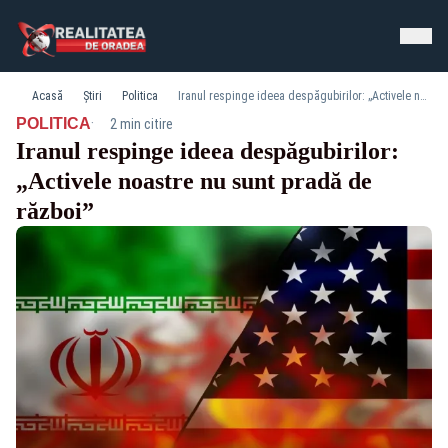
Acasă
Știri
Politica
Iranul respinge ideea despăgubirilor: „Activele noastre nu sunt pradă de război”
·
POLITICA
2 min citire
Iranul respinge ideea despăgubirilor:
„Activele noastre nu sunt pradă de
război”