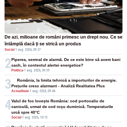
De azi, milioane de români primesc un drept nou. Ce se
întâmplă dacă ți se strică un produs
Social
·
1 aug. 2026, 09:37
2
Piperea, semnal de alarmă. De ce este bine să avem bani
cash, în contextul alertei energetice?
Politica
-
1 aug. 2026, 09:39
3
România, la limita tehnică a importurilor de energie.
Prețurile cresc alarmant - Analiză Realitatea Plus
Actualitate
-
1 aug. 2026, 09:46
4
Valul de foc lovește România: cod portocaliu de
caniculă, urmat de cod roșu duminică. Temperaturile
urcă spre 40°C
Social
-
1 aug. 2026, 10:15