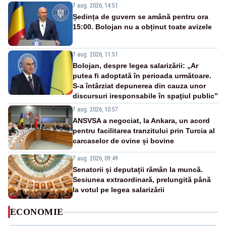
7 aug. 2026, 14:51
Ședința de guvern se amână pentru ora
15:00. Bolojan nu a obținut toate avizele
7 aug. 2026, 11:51
Bolojan, despre legea salarizării: „Ar
putea fi adoptată în perioada următoare.
S-a întârziat depunerea din cauza unor
discursuri iresponsabile în spaţiul public”
7 aug. 2026, 10:57
ANSVSA a negociat, la Ankara, un acord
pentru facilitarea tranzitului prin Turcia al
carcaselor de ovine și bovine
7 aug. 2026, 09:49
Senatorii și deputații rămân la muncă.
Sesiunea extraordinară, prelungită până
la votul pe legea salarizării
ECONOMIE