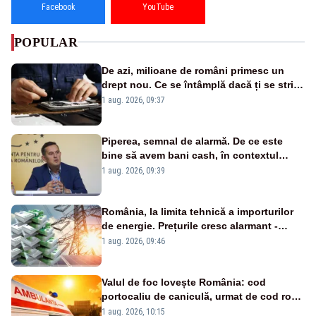
Facebook
YouTube
POPULAR
De azi, milioane de români primesc un
drept nou. Ce se întâmplă dacă ți se strică
un produs
1 aug. 2026, 09:37
Piperea, semnal de alarmă. De ce este
bine să avem bani cash, în contextul
alertei energetice?
1 aug. 2026, 09:39
România, la limita tehnică a importurilor
de energie. Prețurile cresc alarmant -
Analiză Realitatea Plus
1 aug. 2026, 09:46
Valul de foc lovește România: cod
portocaliu de caniculă, urmat de cod roșu
duminică. Temperaturile urcă spre 40°C
1 aug. 2026, 10:15