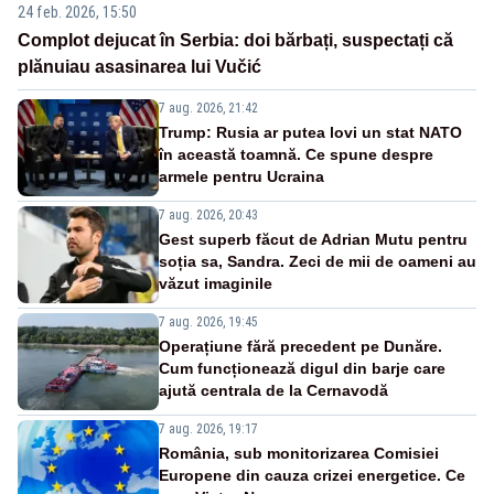
24 feb. 2026, 15:50
Complot dejucat în Serbia: doi bărbați, suspectați că
plănuiau asasinarea lui Vučić
7 aug. 2026, 21:42
Trump: Rusia ar putea lovi un stat NATO
în această toamnă. Ce spune despre
armele pentru Ucraina
7 aug. 2026, 20:43
Gest superb făcut de Adrian Mutu pentru
soția sa, Sandra. Zeci de mii de oameni au
văzut imaginile
7 aug. 2026, 19:45
Operațiune fără precedent pe Dunăre.
Cum funcționează digul din barje care
ajută centrala de la Cernavodă
7 aug. 2026, 19:17
România, sub monitorizarea Comisiei
Europene din cauza crizei energetice. Ce