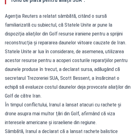
Agenţia Reuters a relatat sâmbătă, citând o sursă
familiarizată cu subiectul, că Statele Unite ar pune la
dispoziţia aliaţilor din Golf resurse iraniene pentru a sprijini
reconstrucţia şi repararea daunelor viitoare cauzate de Iran.
Statele Unite ar lua în considerare, de asemenea, utilizarea
acestor resurse pentru a acoperi costurile reparaţiilor pentru
daunele produse în trecut, a declarat sursa, adăugând că
secretarul Trezoreriei SUA, Scott Bessent, a însărcinat o
echipă să evalueze costul daunelor deja provocate aliaţilor din
Golf de către Iran.
În timpul conflictului, Iranul a lansat atacuri cu rachete şi
drone asupra mai multor ţări din Golf, afirmând că viza
interesele americane şi israeliene din regiune.
Sâmbătă, Iranul a declarat că a lansat rachete balistice