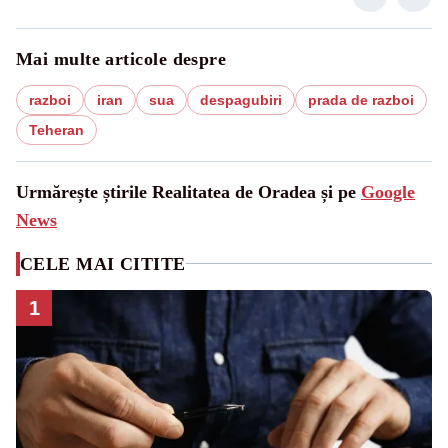
Mai multe articole despre
razboi
iran
sua
despagubiri
prada de razboi
Teheran
Urmărește știrile Realitatea de Oradea și pe
Google
News
CELE MAI CITITE
1