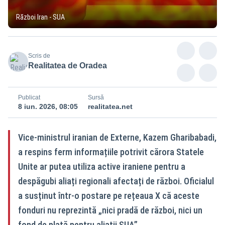
Război Iran - SUA
Scris de
Realitatea de Oradea
Publicat
Sursă
8 iun. 2026, 08:05
realitatea.net
Vice-ministrul iranian de Externe, Kazem Gharibabadi,
a respins ferm informațiile potrivit cărora Statele
Unite ar putea utiliza active iraniene pentru a
despăgubi aliați regionali afectați de război. Oficialul
a susținut într-o postare pe rețeaua X că aceste
fonduri nu reprezintă „nici pradă de război, nici un
fond de plată pentru aliații SUA”.