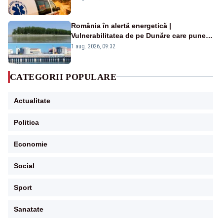
România în alertă energetică |
Vulnerabilitatea de pe Dunăre care pune
în pericol Centrala Cernavodă era
1 aug. 2026, 09:32
cunoscută de pe vremea lui Ceaușescu
CATEGORII POPULARE
Actualitate
Politica
Economie
Social
Sport
Sanatate