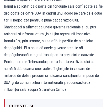
Iranul a solicitat ca o parte din fondurile sale confiscate să fie
deblocate de către SUA în cadrul unui acord pe care cele două
ţări îl negociază pentru a pune capăt războiului.
Gharibabadi a afirmat că unele guverne regionale şi-au pus
teritoriul şi infrastructura „în slujba agresiunii împotriva
Iranului” şi, prin urmare, nu se află în poziţia de a solicita
despăgubiri. El a spus că acele guverne trebuie să
despăgubească integral Iranul pentru prejudiciile cauzate.
Printre cererile Teheranului pentru încetarea războiului se
numără deblocarea unor active îngheţate în valoare de
miliarde de dolari, precum şi ridicarea sancţiunilor impuse de
SUA şi de comunitatea internaţională şi recunoaşterea
influenţei sale asupra Strâmtorii Ormuz.
CITEȘTE ȘI