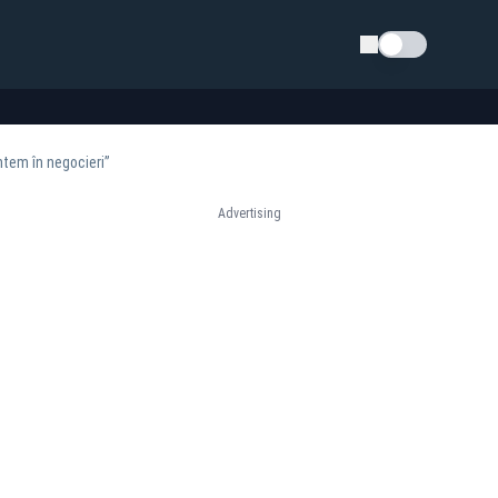
Schimba tema
ntem în negocieri”
Advertising