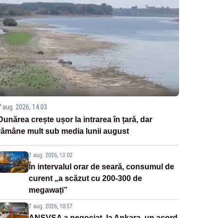
7 aug. 2026, 14:03
Dunărea crește ușor la intrarea în țară, dar
rămâne mult sub media lunii august
7 aug. 2026, 13:02
În intervalul orar de seară, consumul de
curent „a scăzut cu 200-300 de
megawați”
7 aug. 2026, 10:57
ANSVSA a negociat, la Ankara, un acord