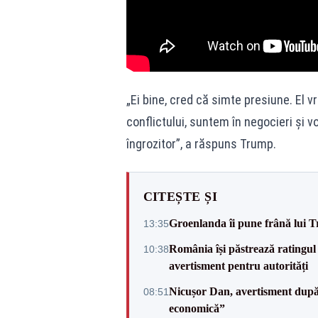
„Ei bine, cred că simte presiune. El 
conflictului, suntem în negocieri și 
îngrozitor”, a răspuns Trump.
CITEȘTE ȘI
Groenlanda îi pune frână lui 
13:35
România își păstrează ratingul 
10:38
avertisment pentru autorități
Nicușor Dan, avertisment după 
08:51
economică”