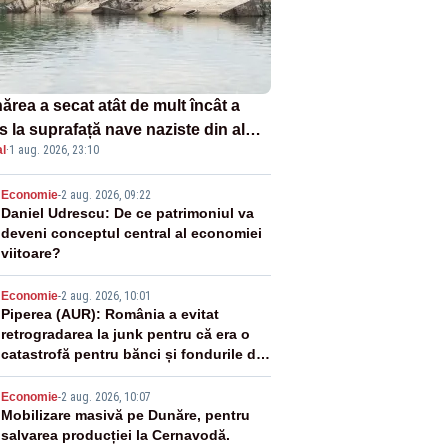
ărea a secat atât de mult încât a
s la suprafață nave naziste din al
l
·
1 aug. 2026, 23:10
lea război mondial
2
Economie
-
2 aug. 2026, 09:22
Daniel Udrescu: De ce patrimoniul va
deveni conceptul central al economiei
viitoare?
3
Economie
-
2 aug. 2026, 10:01
Piperea (AUR): România a evitat
retrogradarea la junk pentru că era o
catastrofă pentru bănci și fondurile de
pensii
4
Economie
-
2 aug. 2026, 10:07
Mobilizare masivă pe Dunăre, pentru
salvarea producției la Cernavodă.