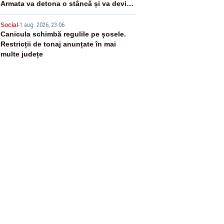
Armata va detona o stâncă și va devia
apa fluviului - IMAGINI AERIENE
5
Social
-
1 aug. 2026, 23:06
Canicula schimbă regulile pe șosele.
Restricții de tonaj anunțate în mai
multe județe