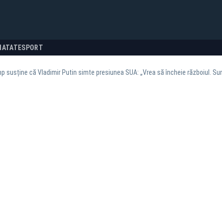
NATATE
SPORT
p susține că Vladimir Putin simte presiunea SUA: „Vrea să încheie războiul. Su