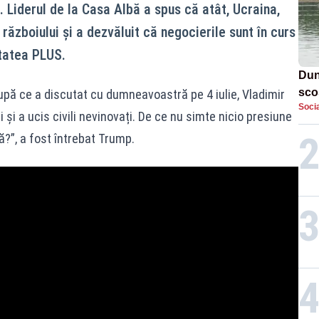
. Liderul de la Casa Albă a spus că atât, Ucraina,
războiului și a dezvăluit că negocierile sunt în curs
tatea PLUS.
Dun
sco
upă ce a discutat cu dumneavoastră pe 4 iulie, Vladimir
Socia
doi
 și a ucis civili nevinovați. De ce nu simte nicio presiune
?”, a fost întrebat Trump.