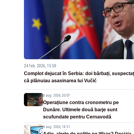
24 feb. 2026, 15:50
Complot dejucat în Serbia: doi bărbați, suspectaț
că plănuiau asasinarea lui Vučić
8 aug. 2026, 20:07
Operațiune contra cronometru pe
Dunăre. Ultimele două barje sunt
scufundate pentru Cernavodă
8 aug. 2026, 18:31
Adio, alerte de poliție pe Waze? Decizia