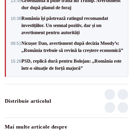
Groenlanda îi pune frână lui Trump. Avertisment
13:35
dur după planul de foraj
România își păstrează ratingul recomandat
10:38
investițiilor. Un semnal pozitiv, dar și un
avertisment pentru autorități
Nicușor Dan, avertisment după decizia Moody’s:
08:51
„România trebuie să revină la creștere economică”
PSD, replică dură pentru Bolojan: „România este
15:26
într-o situație de forță majoră”
Distribuie articolul
Mai multe articole despre