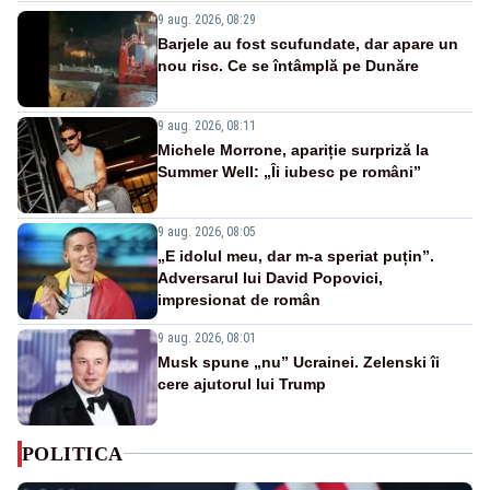
9 aug. 2026, 08:29
Barjele au fost scufundate, dar apare un
nou risc. Ce se întâmplă pe Dunăre
9 aug. 2026, 08:11
Michele Morrone, apariție surpriză la
Summer Well: „Îi iubesc pe români”
9 aug. 2026, 08:05
„E idolul meu, dar m-a speriat puțin”.
Adversarul lui David Popovici,
impresionat de român
9 aug. 2026, 08:01
Musk spune „nu” Ucrainei. Zelenski îi
cere ajutorul lui Trump
POLITICA