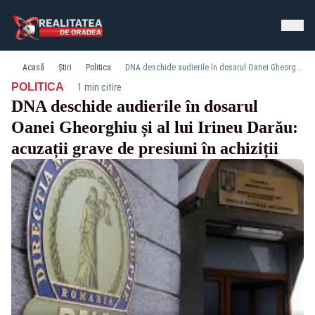
Acasă
Știri
Politica
DNA deschide audierile în dosarul Oanei Gheorghiu și al lui Irineu Darău: acuzații grave de presiuni în achiziții
·
POLITICA
1 min citire
DNA deschide audierile în dosarul
Oanei Gheorghiu și al lui Irineu Darău:
acuzații grave de presiuni în achiziții