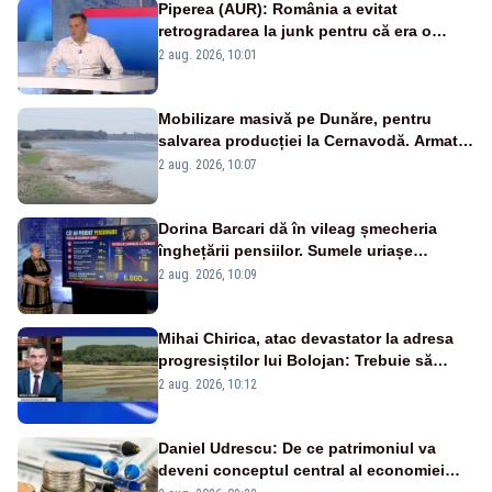
Piperea (AUR): România a evitat
retrogradarea la junk pentru că era o
catastrofă pentru bănci și fondurile de
2 aug. 2026, 10:01
pensii
Mobilizare masivă pe Dunăre, pentru
salvarea producției la Cernavodă. Armata
va detona o stâncă și va devia apa
2 aug. 2026, 10:07
fluviului - IMAGINI AERIENE
Dorina Barcari dă în vileag șmecheria
înghețării pensiilor. Sumele uriașe
pierdute de fiecare român
2 aug. 2026, 10:09
Mihai Chirica, atac devastator la adresa
progresiștilor lui Bolojan: Trebuie să
protejăm și natura, dar nu șținem omaneii
2 aug. 2026, 10:12
în stare permanentă de alertă
Daniel Udrescu: De ce patrimoniul va
deveni conceptul central al economiei
viitoare?