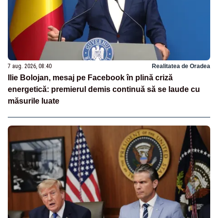
7 aug. 2026, 08:40
Realitatea de Oradea
Ilie Bolojan, mesaj pe Facebook în plină criză
energetică: premierul demis continuă să se laude cu
măsurile luate