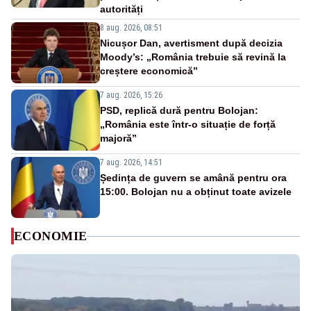
autorități
8 aug. 2026, 08:51
Nicușor Dan, avertisment după decizia
Moody’s: „România trebuie să revină la
creștere economică”
7 aug. 2026, 15:26
PSD, replică dură pentru Bolojan:
„România este într-o situație de forță
majoră”
7 aug. 2026, 14:51
Ședința de guvern se amână pentru ora
15:00. Bolojan nu a obținut toate avizele
ECONOMIE