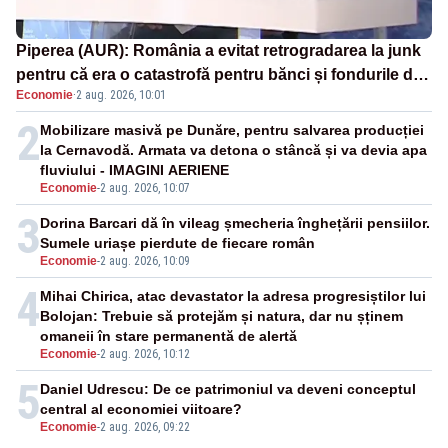
Piperea (AUR): România a evitat retrogradarea la junk
pentru că era o catastrofă pentru bănci și fondurile de
Economie
·
2 aug. 2026, 10:01
pensii
2
Mobilizare masivă pe Dunăre, pentru salvarea producției
la Cernavodă. Armata va detona o stâncă și va devia apa
fluviului - IMAGINI AERIENE
Economie
-
2 aug. 2026, 10:07
3
Dorina Barcari dă în vileag șmecheria înghețării pensiilor.
Sumele uriașe pierdute de fiecare român
Economie
-
2 aug. 2026, 10:09
4
Mihai Chirica, atac devastator la adresa progresiștilor lui
Bolojan: Trebuie să protejăm și natura, dar nu șținem
omaneii în stare permanentă de alertă
Economie
-
2 aug. 2026, 10:12
5
Daniel Udrescu: De ce patrimoniul va deveni conceptul
central al economiei viitoare?
Economie
-
2 aug. 2026, 09:22