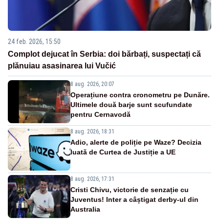
24 feb. 2026, 15:50
Complot dejucat în Serbia: doi bărbați, suspectați că
plănuiau asasinarea lui Vučić
8 aug. 2026, 20:07
Operațiune contra cronometru pe Dunăre.
Ultimele două barje sunt scufundate
pentru Cernavodă
8 aug. 2026, 18:31
Adio, alerte de poliție pe Waze? Decizia
luată de Curtea de Justiție a UE
8 aug. 2026, 17:31
Cristi Chivu, victorie de senzație cu
Juventus! Inter a câștigat derby-ul din
Australia