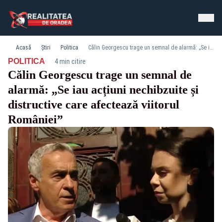
Acasă
Știri
Politica
Călin Georgescu trage un semnal de alarmă: „Se iau acțiuni nechibzuite și distructive care afectează viitorul României”
·
POLITICA
4 min citire
Călin Georgescu trage un semnal de
alarmă: „Se iau acțiuni nechibzuite și
distructive care afectează viitorul
României”