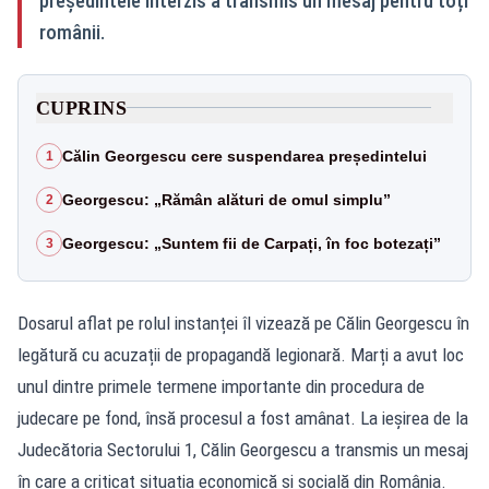
președintele interzis a transmis un mesaj pentru toți
românii.
CUPRINS
Călin Georgescu cere suspendarea președintelui
1
Georgescu: „Rămân alături de omul simplu”
2
Georgescu: „Suntem fii de Carpați, în foc botezați”
3
Dosarul aflat pe rolul instanței îl vizează pe Călin Georgescu în
legătură cu acuzații de propagandă legionară. Marți a avut loc
unul dintre primele termene importante din procedura de
judecare pe fond, însă procesul a fost amânat. La ieșirea de la
Judecătoria Sectorului 1, Călin Georgescu a transmis un mesaj
în care a criticat situația economică și socială din România.