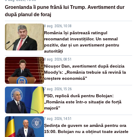
Groenlanda îi pune frână lui Trump. Avertisment dur
după planul de foraj
8 aug. 2026, 10:38
România își păstrează ratingul
recomandat investițiilor. Un semnal
pozitiv, dar și un avertisment pentru
autorități
8 aug. 2026, 08:51
Nicușor Dan, avertisment după decizia
Moody’s: „România trebuie să revină la
creștere economică”
7 aug. 2026, 15:26
PSD, replică dură pentru Bolojan:
„România este într-o situație de forță
majoră”
7 aug. 2026, 14:51
Ședința de guvern se amână pentru ora
15:00. Bolojan nu a obținut toate avizele