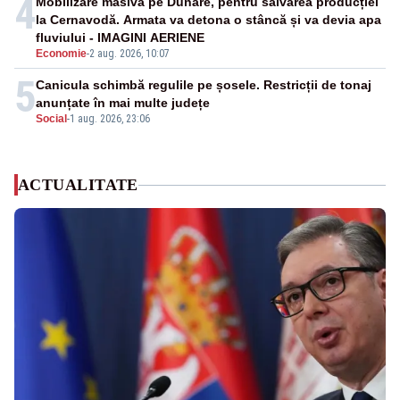
4
Mobilizare masivă pe Dunăre, pentru salvarea producției
la Cernavodă. Armata va detona o stâncă și va devia apa
fluviului - IMAGINI AERIENE
Economie
-
2 aug. 2026, 10:07
5
Canicula schimbă regulile pe șosele. Restricții de tonaj
anunțate în mai multe județe
Social
-
1 aug. 2026, 23:06
ACTUALITATE