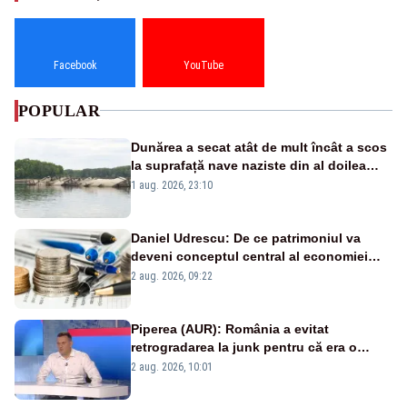
Facebook
YouTube
POPULAR
Dunărea a secat atât de mult încât a scos
la suprafață nave naziste din al doilea
război mondial
1 aug. 2026, 23:10
Daniel Udrescu: De ce patrimoniul va
deveni conceptul central al economiei
viitoare?
2 aug. 2026, 09:22
Piperea (AUR): România a evitat
retrogradarea la junk pentru că era o
catastrofă pentru bănci și fondurile de
2 aug. 2026, 10:01
pensii