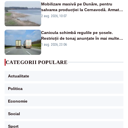
Mobilizare masivă pe Dunăre, pentru
salvarea producției la Cernavodă. Armata
va detona o stâncă și va devia apa
2 aug. 2026, 10:07
fluviului - IMAGINI AERIENE
Canicula schimbă regulile pe șosele.
Restricții de tonaj anunțate în mai multe
județe
1 aug. 2026, 23:06
CATEGORII POPULARE
Actualitate
Politica
Economie
Social
Sport