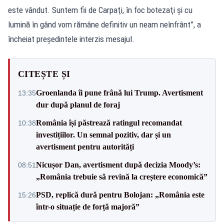
este vândut. Suntem fii de Carpaţi, în foc botezaţi şi cu
lumină în gând vom rămâne definitiv un neam neînfrânt”, a
încheiat președintele interzis mesajul.
CITEȘTE ȘI
Groenlanda îi pune frână lui Trump. Avertisment
13:35
dur după planul de foraj
România își păstrează ratingul recomandat
10:38
investițiilor. Un semnal pozitiv, dar și un
avertisment pentru autorități
Nicușor Dan, avertisment după decizia Moody’s:
08:51
„România trebuie să revină la creștere economică”
PSD, replică dură pentru Bolojan: „România este
15:26
într-o situație de forță majoră”