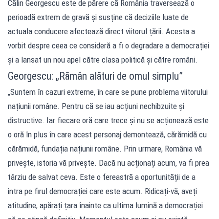
Călin Georgescu este de părere că România traversează o
perioadă extrem de gravă și susține că deciziile luate de
actuala conducere afectează direct viitorul țării. Acesta a
vorbit despre ceea ce consideră a fi o degradare a democrației
și a lansat un nou apel către clasa politică și către români.
Georgescu: „Rămân alături de omul simplu”
„Suntem în cazuri extreme, în care se pune problema viitorului
națiunii române. Pentru că se iau acțiuni nechibzuite și
distructive. Iar fiecare oră care trece și nu se acționează este
o oră în plus în care acest personaj demontează, cărămidă cu
cărămidă, fundația națiunii române. Prin urmare, România vă
privește, istoria vă privește. Dacă nu acționați acum, va fi prea
târziu de salvat ceva. Este o fereastră a oportunității de a
intra pe firul democrației care este acum. Ridicați-vă, aveți
atitudine, apărați țara înainte ca ultima lumină a democrației