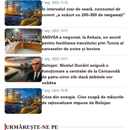
7 aug. 2026, 13:02
În intervalul orar de seară, consumul de
curent „a scăzut cu 200-300 de megawați”
7 aug. 2026, 10:57
ANSVSA a negociat, la Ankara, un acord
pentru facilitarea tranzitului prin Turcia al
carcaselor de ovine și bovine
7 aug. 2026, 10:51
Bolojan: Nivelul Dunării asigură o
funcționare a centralei de la Cernavodă
de patru-cinci zile dacă debitele vor
scădea
7 aug. 2026, 10:43
Criza din energie. Cine scapă de măsurile
de raționalizare impuse de Bolojan
URMĂREȘTE-NE PE