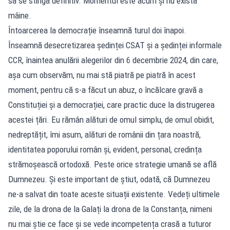
să se stingă definitiv. Momentul este acum și nu există
mâine.
Întoarcerea la democrație înseamnă turul doi înapoi.
Înseamnă desecretizarea ședinței CSAT și a ședinței informale
CCR, înaintea anulării alegerilor din 6 decembrie 2024, din care,
așa cum observăm, nu mai stă piatră pe piatră în acest
moment, pentru că s-a făcut un abuz, o încălcare gravă a
Constituției și a democrației, care practic duce la distrugerea
acestei țări. Eu rămân alături de omul simplu, de omul obidit,
nedreptățit, îmi asum, alături de românii din țara noastră,
identitatea poporului român și, evident, personal, credința
strămoșească ortodoxă. Peste orice strategie umană se află
Dumnezeu. Și este important de știut, odată, că Dumnezeu
ne-a salvat din toate aceste situații existente. Vedeți ultimele
zile, de la drona de la Galați la drona de la Constanța, nimeni
nu mai știe ce face și se vede incompetența crasă a tuturor