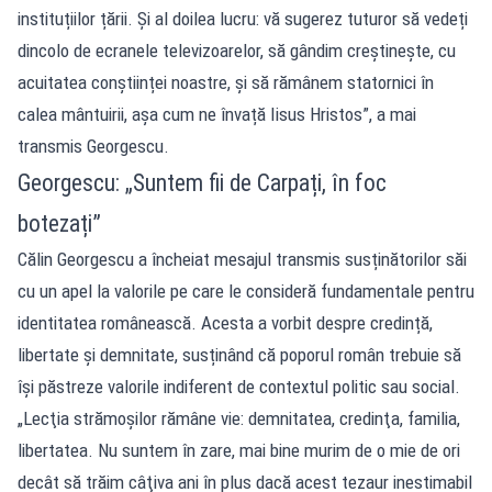
instituțiilor țării. Și al doilea lucru: vă sugerez tuturor să vedeți
dincolo de ecranele televizoarelor, să gândim creștinește, cu
acuitatea conștiinței noastre, și să rămânem statornici în
calea mântuirii, așa cum ne învață Iisus Hristos”, a mai
transmis Georgescu.
Georgescu: „Suntem fii de Carpați, în foc
botezați”
Călin Georgescu a încheiat mesajul transmis susținătorilor săi
cu un apel la valorile pe care le consideră fundamentale pentru
identitatea românească. Acesta a vorbit despre credință,
libertate și demnitate, susținând că poporul român trebuie să
își păstreze valorile indiferent de contextul politic sau social.
„Lecţia strămoşilor rămâne vie: demnitatea, credinţa, familia,
libertatea. Nu suntem în zare, mai bine murim de o mie de ori
decât să trăim câţiva ani în plus dacă acest tezaur inestimabil