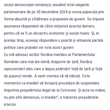
sicriul democrației românești, anulând total alegerile
parlamentare de pe 30 decembrie 2024 și vocea poporului prin
forma abuzivă și sfidătoare a propunerii de guvern. Se impune
asumarea răspunderii de către inițiatorii acestui demers,
pentru că va fi un dezastru economic și social masiv. Și, în
același timp, aceeași răspundere o poartă și viitoarele partide
politice care probabil vor vota acest guvern.
Eu mă adresez astăzi fiecărui membru al Parlamentului
României care mai are inimă, dragoste de țară, fiecărui
reprezentant ales care a depus jurământ față de țară și față
de poporul român. A venit vremea să vă ridicați. Este
momentul ca imediat să începeți procedura de suspendare
împotriva președintelui ilegal de la Cotroceni. Și asta nu mâine,
nu prin alte demersuri, ci imediat”, a transmis președintele
interzis.