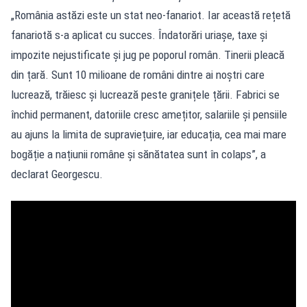
„România astăzi este un stat neo-fanariot. Iar această rețetă
fanariotă s-a aplicat cu succes. Îndatorări uriașe, taxe și
impozite nejustificate și jug pe poporul român. Tinerii pleacă
din țară. Sunt 10 milioane de români dintre ai noștri care
lucrează, trăiesc și lucrează peste granițele țării. Fabrici se
închid permanent, datoriile cresc amețitor, salariile și pensiile
au ajuns la limita de supraviețuire, iar educația, cea mai mare
bogăție a națiunii române și sănătatea sunt în colaps”, a
declarat Georgescu.