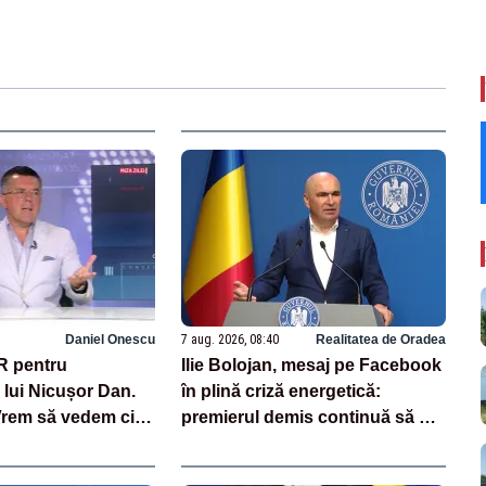
Daniel Onescu
7 aug. 2026, 08:40
Realitatea de Oradea
R pentru
Ilie Bolojan, mesaj pe Facebook
lui Nicușor Dan.
în plină criză energetică:
Vrem să vedem cine
premierul demis continuă să se
cine nu”
laude cu măsurile luate