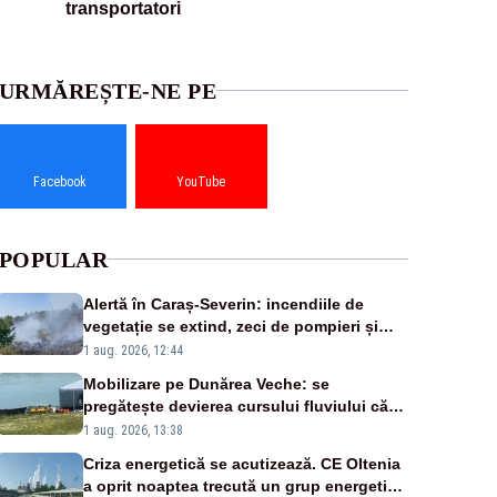
transportatori
URMĂREȘTE-NE PE
Facebook
YouTube
POPULAR
Alertă în Caraș-Severin: incendiile de
vegetație se extind, zeci de pompieri și
silvicultori se luptă cu flăcările - VIDEO
1 aug. 2026, 12:44
Mobilizare pe Dunărea Veche: se
pregătește devierea cursului fluviului către
Cernavodă – VIDEO
1 aug. 2026, 13:38
Criza energetică se acutizează. CE Oltenia
a oprit noaptea trecută un grup energetic