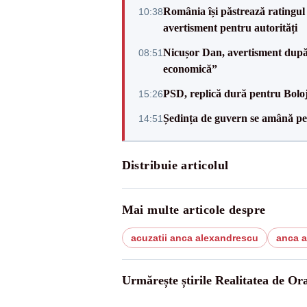
România își păstrează ratingul 
10:38
avertisment pentru autorități
Nicușor Dan, avertisment după 
08:51
economică”
PSD, replică dură pentru Boloj
15:26
Ședința de guvern se amână pen
14:51
Distribuie articolul
Mai multe articole despre
acuzatii anca alexandrescu
anca 
Urmărește știrile Realitatea de Or