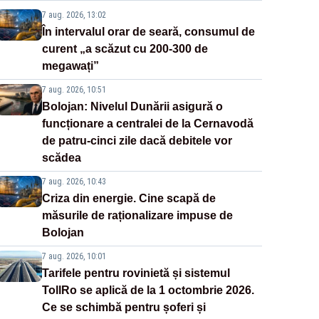
7 aug. 2026, 13:02
În intervalul orar de seară, consumul de
curent „a scăzut cu 200-300 de
megawați”
7 aug. 2026, 10:51
Bolojan: Nivelul Dunării asigură o
funcționare a centralei de la Cernavodă
de patru-cinci zile dacă debitele vor
scădea
7 aug. 2026, 10:43
Criza din energie. Cine scapă de
măsurile de raționalizare impuse de
Bolojan
7 aug. 2026, 10:01
Tarifele pentru rovinietă și sistemul
TollRo se aplică de la 1 octombrie 2026.
Ce se schimbă pentru șoferi și