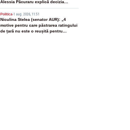
Alessia Păcuraru explică decizia
magistraților
5
Politica
-
1 aug. 2026, 11:51
Niculina Stelea (senator AUR): „4
motive pentru care păstrarea ratingului
de țară nu este o reușită pentru
Guvernul Bolojan”