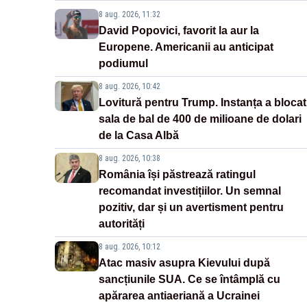
8 aug. 2026, 11:32
David Popovici, favorit la aur la
Europene. Americanii au anticipat
podiumul
8 aug. 2026, 10:42
Lovitură pentru Trump. Instanța a blocat
sala de bal de 400 de milioane de dolari
de la Casa Albă
8 aug. 2026, 10:38
România își păstrează ratingul
recomandat investițiilor. Un semnal
pozitiv, dar și un avertisment pentru
autorități
8 aug. 2026, 10:12
Atac masiv asupra Kievului după
sancțiunile SUA. Ce se întâmplă cu
apărarea antiaeriană a Ucrainei