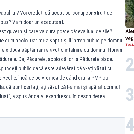
apul lui? Voi credeți că acest personaj construit de
pus? Va fi doar un executant.
st guvern și care va dura poate câteva luni de zile?
Aler
vege
 te duci acolo. Dar mi-a șoptit și îl întreb public pe domnul
Socia
silv
ele două săptămâni a avut o întâlnire cu domnul Florian
ădurele. Da, Pădurele, acolo că lor la Pădurele place.
pundeți public dacă este adevărat că v-ați văzut cu
 e veche, încă de pe vremea de când era la PMP cu
a, că sunt certați, ați văzut că l-a mai și apărat domnul
luat”, a spus Anca ALexandrescu în deschiderea