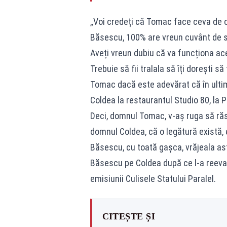
„Voi credeți că Tomac face ceva de c
Băsescu, 100% are vreun cuvânt de s
Aveți vreun dubiu că va funcționa ace
Trebuie să fii tralala să îți dorești să
Tomac dacă este adevărat că în ultim
Coldea la restaurantul Studio 80, la P
Deci, domnul Tomac, v-aș ruga să răs
domnul Coldea, că o legătură există,
Băsescu, cu toată gașca, vrăjeala ast
Băsescu pe Coldea după ce l-a reeva
emisiunii Culisele Statului Paralel.
CITEȘTE ȘI