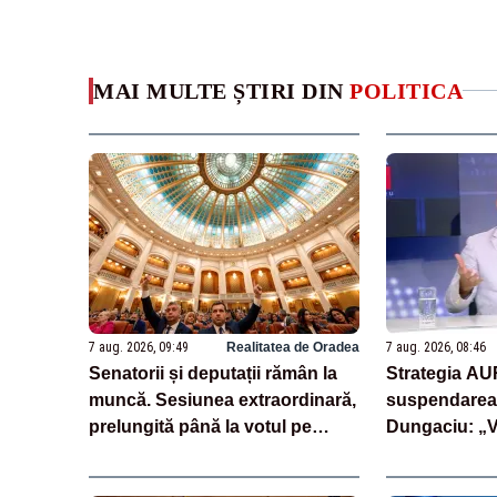
MAI MULTE ȘTIRI DIN
POLITICA
7 aug. 2026, 09:49
Realitatea de Oradea
7 aug. 2026, 08:46
Senatorii și deputații rămân la
Strategia AU
muncă. Sesiunea extraordinară,
suspendarea 
prelungită până la votul pe
Dungaciu: „
legea salarizării
semnează și 