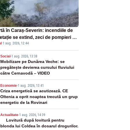
tă în Caraș-Severin: incendiile de
tație se extind, zeci de pompieri și
l
·
1 aug. 2026, 12:44
icultori se luptă cu flăcările - VIDEO
2
Social
-
1 aug. 2026, 13:38
Mobilizare pe Dunărea Veche: se
pregătește devierea cursului fluviului
către Cernavodă – VIDEO
3
Economie
-
1 aug. 2026, 13:41
Criza energetică se acutizează. CE
Oltenia a oprit noaptea trecută un grup
energetic de la Rovinari
4
Actualitate
-
1 aug. 2026, 14:39
Lovitură după lovitură pentru
blonda lui Coldea în dosarul drogurilor.