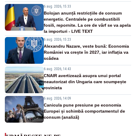
6 aug. 2026, 15:33
Bolojan anunță restricțiile de consum
energetic. Centralele pe combustibili
fosili, repornite. La ore de vârf se va apela
la importuri - LIVE TEXT
6 aug. 2026, 15:23
Alexandru Nazare, veste bună: Economia
României va crește în 2027, iar inflația va
scădea
6 aug. 2026, 14:43
CNAIR avertizează asupra unui portal
neautorizat din Ungaria care scumpește
rovinieta
6 aug. 2026, 14:09
Canicula pune presiune pe economia
Europei și schimbă comportamentul de
consum (analiză)