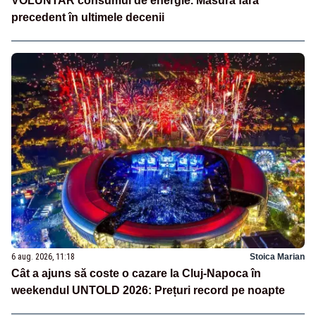
VOLUNTAR consumul de energie. Măsură fără
precedent în ultimele decenii
6 aug. 2026, 11:18
Stoica Marian
Cât a ajuns să coste o cazare la Cluj-Napoca în
weekendul UNTOLD 2026: Prețuri record pe noapte