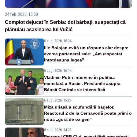
24 feb. 2026, 15:50
Complot dejucat în Serbia: doi bărbați, suspectați că
plănuiau asasinarea lui Vučić
6 aug. 2026, 16:34
Ilie Bolojan evită un răspuns clar despre
averea partenerei sale: „Am respectat
întotdeauna legea”
6 aug. 2026, 16:14
Vladimir Putin intervine în politica
monetară a Rusiei. Presiunile asupra
Băncii Centrale se intensifică
6 aug. 2026, 15:24
Miza uriașă a scufundării barjelor.
Reactorul 2 de la Cernavodă poate primi o
nouă „gură de oxigen”
6 aug. 2026, 14:38
Patronul CFR Cluj, mesaj fără precedent: