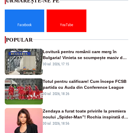
URMĂREȘTE-NE PE
Facebook
YouTube
POPULAR
Lovitură pentru românii care merg în
Bulgaria! Vinieta se scumpește masiv de
la 1 august
30 iul. 2026, 17:15
Totul pentru calificare! Cum începe FCSB
partida cu Auda din Conference League
30 iul. 2026, 18:26
Zendaya a furat toate privirile la premiera
noului „Spider-Man”! Rochia inspirată de
pânza de păianjen a făcut senzație
30 iul. 2026, 18:56