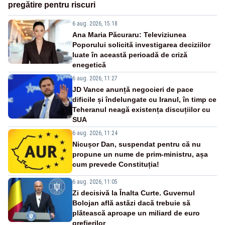
pregătire pentru riscuri
6 aug. 2026, 15:18
Ana Maria Păcuraru: Televiziunea
Poporului solicită investigarea deciziilor
luate în această perioadă de criză
enegetică
6 aug. 2026, 11:27
JD Vance anunță negocieri de pace
dificile și îndelungate cu Iranul, în timp ce
Teheranul neagă existența discuțiilor cu
SUA
6 aug. 2026, 11:24
Nicușor Dan, suspendat pentru că nu
propune un nume de prim-ministru, așa
cum prevede Constituția!
6 aug. 2026, 11:05
Zi decisivă la Înalta Curte. Guvernul
Bolojan află astăzi dacă trebuie să
plătească aproape un miliard de euro
grefierilor