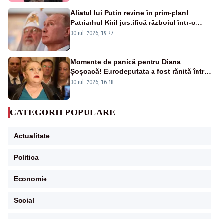
Aliatul lui Putin revine în prim-plan!
Patriarhul Kiril justifică războiul într-o
nouă carte
30 iul. 2026, 19:27
Momente de panică pentru Diana
Șoșoacă! Eurodeputata a fost rănită într-
un accident rutier
30 iul. 2026, 16:48
CATEGORII POPULARE
Actualitate
Politica
Economie
Social