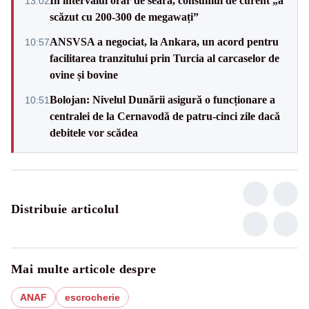
În intervalul orar de seară, consumul de curent „a
13:02
scăzut cu 200-300 de megawați”
ANSVSA a negociat, la Ankara, un acord pentru
10:57
facilitarea tranzitului prin Turcia al carcaselor de
ovine și bovine
Bolojan: Nivelul Dunării asigură o funcționare a
10:51
centralei de la Cernavodă de patru-cinci zile dacă
debitele vor scădea
Distribuie articolul
Mai multe articole despre
ANAF
escrocherie