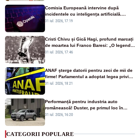
Comisia Europeană intervine după
incidentele cu inteligența artificială.
OpenAI și Anthropic, vizate
31 iul. 2026, 17:19
Cristi Chivu și Gică Hagi, profund marcați
de moartea lui Franco Baresi: „O legendă
a fotbalului mondial”
31 iul. 2026, 17:46
ANAF șterge datorii pentru zeci de mii de
firme! Parlamentul a adoptat legea privind
amnistia fiscală
31 iul. 2026, 18:21
Performanță pentru industria auto
românească! Duster, pe primul loc în
topul vânzărilor din Ucraina
31 iul. 2026, 16:20
CATEGORII POPULARE