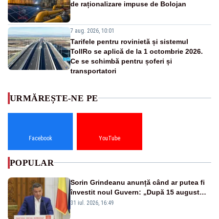
de raționalizare impuse de Bolojan
7 aug. 2026, 10:01
Tarifele pentru rovinietă și sistemul
TollRo se aplică de la 1 octombrie 2026.
Ce se schimbă pentru șoferi și
transportatori
URMĂREȘTE-NE PE
Facebook
YouTube
POPULAR
Sorin Grindeanu anunță când ar putea fi
învestit noul Guvern: „După 15 august
sunt șanse mai mari”
31 iul. 2026, 16:49