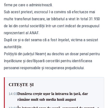
firme pe care o administrează.
Sub acest pretext, escrocul l-a convins să efectueze mai
multe transferuri bancare, iar bărbatul a virat în total 31.950
de lei din contul societății într-un cont indicat de presupusul
reprezentant al ANAF.
După ce și-a dat seama că a fost înșelat, victima a sesizat
autoritățile.
Polițiștii din județul Neamț au deschis un dosar penal pentru
înșelăciune și desfășoară cercetări pentru identificarea
persoanei responsabile și recuperarea prejudiciului.
CITEȘTE ȘI
Dunărea crește ușor la intrarea în țară, dar
14:03
rămâne mult sub media lunii august