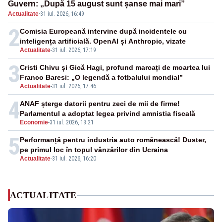
Guvern: „După 15 august sunt șanse mai mari”
Actualitate
·
31 iul. 2026, 16:49
2
Comisia Europeană intervine după incidentele cu
inteligența artificială. OpenAI și Anthropic, vizate
Actualitate
-
31 iul. 2026, 17:19
3
Cristi Chivu și Gică Hagi, profund marcați de moartea lui
Franco Baresi: „O legendă a fotbalului mondial”
Actualitate
-
31 iul. 2026, 17:46
4
ANAF șterge datorii pentru zeci de mii de firme!
Parlamentul a adoptat legea privind amnistia fiscală
Economie
-
31 iul. 2026, 18:21
5
Performanță pentru industria auto românească! Duster,
pe primul loc în topul vânzărilor din Ucraina
Actualitate
-
31 iul. 2026, 16:20
ACTUALITATE