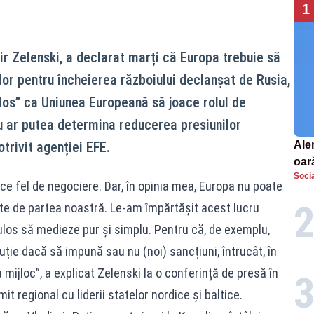
1
ir Zelenski, a declarat marți că Europa trebuie să
lor pentru încheierea războiului declanșat de Rusia,
culos” ca Uniunea Europeană să joace rolul de
u ar putea determina reducerea presiunilor
trivit agenției EFE.
Aler
oar
Socia
Euro
ice fel de negociere. Dar, în opinia mea, Europa nu poate
la s
ste de partea noastră. Le-am împărtășit acest lucru
culos să medieze pur și simplu. Pentru că, de exemplu,
ie dacă să impună sau nu (noi) sancțiuni, întrucât, în
a mijloc”, a explicat Zelenski la o conferință de presă în
t regional cu liderii statelor nordice și baltice.