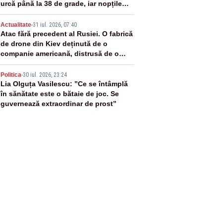
urcă până la 38 de grade, iar nopțile
devin tropicale
4
Actualitate
-
31 iul. 2026, 07:40
Atac fără precedent al Rusiei. O fabrică
de drone din Kiev deținută de o
companie americană, distrusă de o
rachetă rusească
5
Politica
-
30 iul. 2026, 23:24
Lia Olguța Vasilescu: ”Ce se întâmplă
în sănătate este o bătaie de joc. Se
guvernează extraordinar de prost”