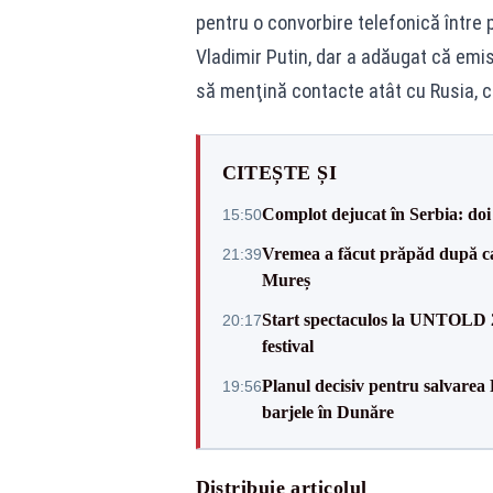
pentru o convorbire telefonică între
Vladimir Putin, dar a adăugat că emi
să menţină contacte atât cu Rusia, câ
CITEȘTE ȘI
Complot dejucat în Serbia: doi 
15:50
Vremea a făcut prăpăd după cani
21:39
Mureș
Start spectaculos la UNTOLD 20
20:17
festival
Planul decisiv pentru salvarea
19:56
barjele în Dunăre
Distribuie articolul