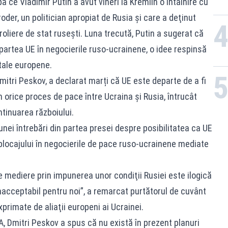
pă ce Vladimir Putin a avut vineri la Kremlin o întâlnire cu
er, un politician apropiat de Rusia şi care a deţinut
oliere de stat ruseşti. Luna trecută, Putin a sugerat că
partea UE în negocierile ruso-ucrainene, o idee respinsă
itale europene.
mitri Peskov, a declarat marți că UE este departe de a fi
 orice proces de pace între Ucraina şi Rusia, întrucât
tinuarea războiului.
nei întrebări din partea presei despre posibilitatea ca UE
blocajului în negocierile de pace ruso-ucrainene mediate
 de mediere prin impunerea unor condiţii Rusiei este ilogică
inacceptabil pentru noi”, a remarcat purtătorul de cuvânt
exprimate de aliaţii europeni ai Ucrainei.
, Dmitri Peskov a spus că nu există în prezent planuri