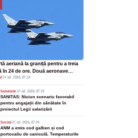
tă aeriană la graniță pentru a treia
ă în 24 de ore. Două aeronave
l
·
31 iul. 2026, 07:24
fighter britanice au fost ridicate de
ol
2
Sanatate
-
31 iul. 2026, 07:29
SANITAS: Niciun scenariu favorabil
pentru angajații din sănătate în
proiectul Legii salarizării
3
Social
-
31 iul. 2026, 07:39
ANM a emis cod galben și cod
portocaliu de caniculă. Temperaturile