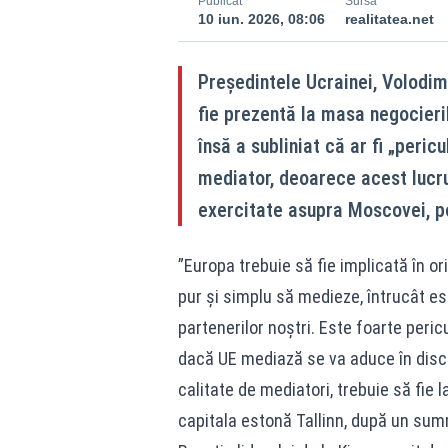
Publicat
Sursă
10 iun. 2026, 08:06
realitatea.net
Președintele Ucrainei, Volodim
fie prezentă la masa negocieri
însă a subliniat că ar fi „peri
mediator, deoarece acest lucr
exercitate asupra Moscovei, po
”Europa trebuie să fie implicată în or
pur și simplu să medieze, întrucât e
partenerilor noștri. Este foarte peri
dacă UE mediază se va aduce în discuț
calitate de mediatori, trebuie să fie l
capitala estonă Tallinn, după un summi