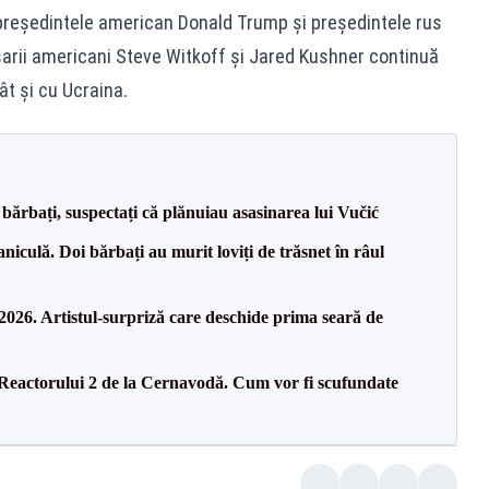
 preşedintele american Donald Trump şi preşedintele rus
sarii americani Steve Witkoff şi Jared Kushner continuă
t şi cu Ucraina.
bărbați, suspectați că plănuiau asasinarea lui Vučić
culă. Doi bărbați au murit loviți de trăsnet în râul
26. Artistul-surpriză care deschide prima seară de
 Reactorului 2 de la Cernavodă. Cum vor fi scufundate