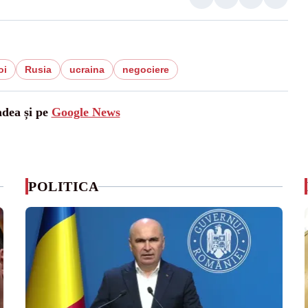
oi
Rusia
ucraina
negociere
adea și pe
Google News
POLITICA