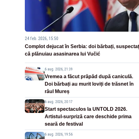
24 feb. 2026, 15:50
Complot dejucat în Serbia: doi bărbați, suspectaț
că plănuiau asasinarea lui Vučić
6 aug. 2026, 21:39
Vremea a făcut prăpăd după caniculă.
Doi bărbați au murit loviți de trăsnet în
râul Mureș
6 aug. 2026, 20:17
Start spectaculos la UNTOLD 2026.
Artistul-surpriză care deschide prima
seară de festival
6 aug. 2026, 19:56