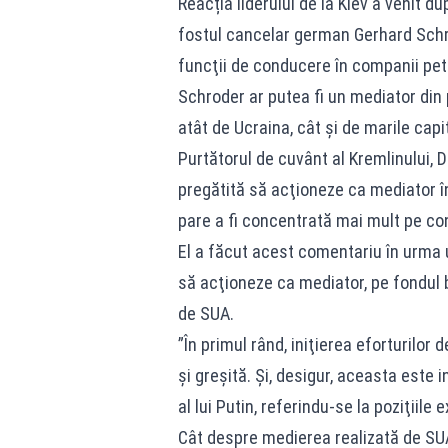
Reacția liderului de la Kiev a venit du
fostul cancelar german Gerhard Schrod
funcţii de conducere în companii petr
Schroder ar putea fi un mediator din 
atât de Ucraina, cât şi de marile cap
Purtătorul de cuvânt al Kremlinului, D
pregătită să acţioneze ca mediator în
pare a fi concentrată mai mult pe con
El a făcut acest comentariu în urma u
să acţioneze ca mediator, pe fondul 
de SUA.
”În primul rând, iniţierea eforturilor
şi greşită. Şi, desigur, aceasta este 
al lui Putin, referindu-se la poziţiile 
Cât despre medierea realizată de SUA