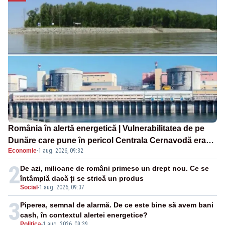
România în alertă energetică | Vulnerabilitatea de pe
Dunăre care pune în pericol Centrala Cernavodă era
Economie
·
1 aug. 2026, 09:32
cunoscută de pe vremea lui Ceaușescu
2
De azi, milioane de români primesc un drept nou. Ce se
întâmplă dacă ți se strică un produs
Social
-
1 aug. 2026, 09:37
3
Piperea, semnal de alarmă. De ce este bine să avem bani
cash, în contextul alertei energetice?
Politica
-
1 aug. 2026, 09:39