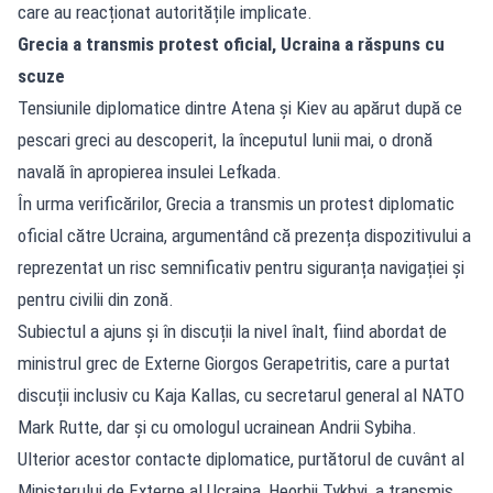
care au reacționat autoritățile implicate.
Grecia a transmis protest oficial, Ucraina a răspuns cu
scuze
Tensiunile diplomatice dintre Atena și Kiev au apărut după ce
pescari greci au descoperit, la începutul lunii mai, o dronă
navală în apropierea insulei Lefkada.
În urma verificărilor, Grecia a transmis un protest diplomatic
oficial către Ucraina, argumentând că prezența dispozitivului a
reprezentat un risc semnificativ pentru siguranța navigației și
pentru civilii din zonă.
Subiectul a ajuns și în discuții la nivel înalt, fiind abordat de
ministrul grec de Externe Giorgos Gerapetritis, care a purtat
discuții inclusiv cu Kaja Kallas, cu secretarul general al NATO
Mark Rutte, dar și cu omologul ucrainean Andrii Sybiha.
Ulterior acestor contacte diplomatice, purtătorul de cuvânt al
Ministerului de Externe al Ucraina, Heorhii Tykhyi, a transmis