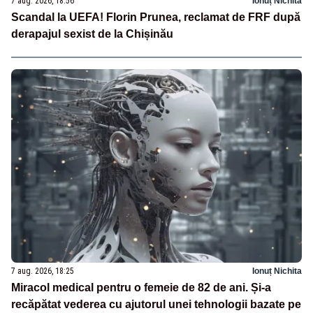
7 aug. 2026, 18:56
Ionuț Nichita
Scandal la UEFA! Florin Prunea, reclamat de FRF după
derapajul sexist de la Chișinău
7 aug. 2026, 18:25
Ionuț Nichita
Miracol medical pentru o femeie de 82 de ani. Și-a
recăpătat vederea cu ajutorul unei tehnologii bazate pe