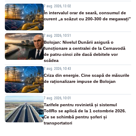
7 aug. 2026, 13:02
În intervalul orar de seară, consumul de
curent „a scăzut cu 200-300 de megawați”
7 aug. 2026, 10:51
Bolojan: Nivelul Dunării asigură o
funcționare a centralei de la Cernavodă
de patru-cinci zile dacă debitele vor
scădea
7 aug. 2026, 10:43
Criza din energie. Cine scapă de măsurile
de raționalizare impuse de Bolojan
7 aug. 2026, 10:01
Tarifele pentru rovinietă și sistemul
TollRo se aplică de la 1 octombrie 2026.
Ce se schimbă pentru șoferi și
transportatori