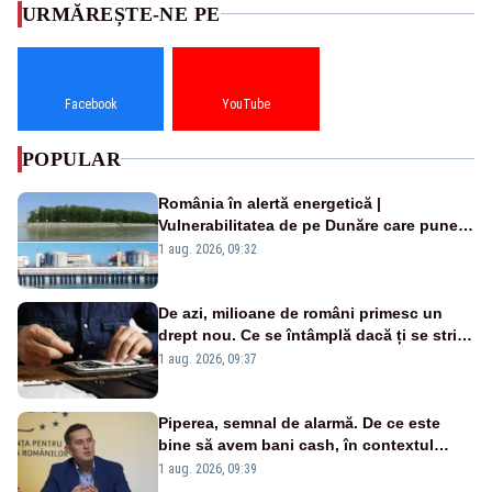
URMĂREȘTE-NE PE
Facebook
YouTube
POPULAR
România în alertă energetică |
Vulnerabilitatea de pe Dunăre care pune
în pericol Centrala Cernavodă era
1 aug. 2026, 09:32
cunoscută de pe vremea lui Ceaușescu
De azi, milioane de români primesc un
drept nou. Ce se întâmplă dacă ți se strică
un produs
1 aug. 2026, 09:37
Piperea, semnal de alarmă. De ce este
bine să avem bani cash, în contextul
alertei energetice?
1 aug. 2026, 09:39