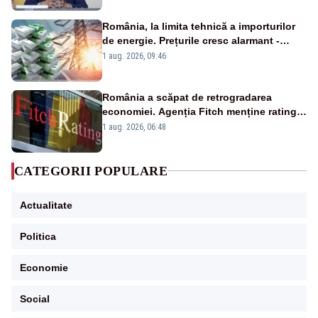
România, la limita tehnică a importurilor
de energie. Prețurile cresc alarmant -
Analiză Realitatea Plus
1 aug. 2026, 09:46
România a scăpat de retrogradarea
economiei. Agenția Fitch menține ratingul
„BBB-” cu perspectivă negativă
1 aug. 2026, 06:48
CATEGORII POPULARE
Actualitate
Politica
Economie
Social