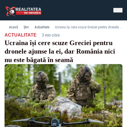
Acasă
Știri
Actualitate
Ucraina își cere scuze Greciei pentru dronele ajunse la ei, dar România nici nu este băgată în seamă
·
ACTUALITATE
3 min citire
Ucraina își cere scuze Greciei pentru
dronele ajunse la ei, dar România nici
nu este băgată în seamă