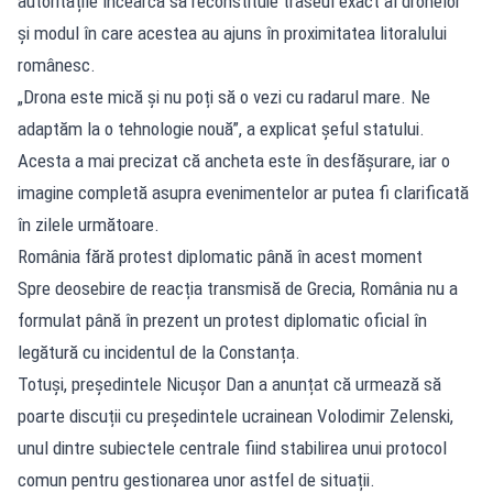
autoritățile încearcă să reconstituie traseul exact al dronelor
și modul în care acestea au ajuns în proximitatea litoralului
românesc.
„Drona este mică și nu poți să o vezi cu radarul mare. Ne
adaptăm la o tehnologie nouă”, a explicat șeful statului.
Acesta a mai precizat că ancheta este în desfășurare, iar o
imagine completă asupra evenimentelor ar putea fi clarificată
în zilele următoare.
România fără protest diplomatic până în acest moment
Spre deosebire de reacția transmisă de Grecia, România nu a
formulat până în prezent un protest diplomatic oficial în
legătură cu incidentul de la Constanța.
Totuși, președintele Nicușor Dan a anunțat că urmează să
poarte discuții cu președintele ucrainean Volodimir Zelenski,
unul dintre subiectele centrale fiind stabilirea unui protocol
comun pentru gestionarea unor astfel de situații.