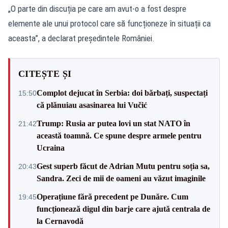
„O parte din discuția pe care am avut-o a fost despre
elemente ale unui protocol care să funcționeze în situații ca
aceasta”, a declarat președintele României.
CITEȘTE ȘI
Complot dejucat în Serbia: doi bărbați, suspectați
15:50
că plănuiau asasinarea lui Vučić
Trump: Rusia ar putea lovi un stat NATO în
21:42
această toamnă. Ce spune despre armele pentru
Ucraina
Gest superb făcut de Adrian Mutu pentru soția sa,
20:43
Sandra. Zeci de mii de oameni au văzut imaginile
Operațiune fără precedent pe Dunăre. Cum
19:45
funcționează digul din barje care ajută centrala de
la Cernavodă