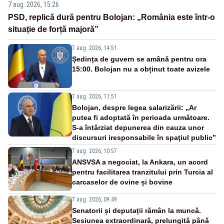
7 aug. 2026, 15:26
PSD, replică dură pentru Bolojan: „România este într-o
situație de forță majoră”
7 aug. 2026, 14:51
Ședința de guvern se amână pentru ora
15:00. Bolojan nu a obținut toate avizele
7 aug. 2026, 11:51
Bolojan, despre legea salarizării: „Ar
putea fi adoptată în perioada următoare.
S-a întârziat depunerea din cauza unor
discursuri iresponsabile în spaţiul public”
7 aug. 2026, 10:57
ANSVSA a negociat, la Ankara, un acord
pentru facilitarea tranzitului prin Turcia al
carcaselor de ovine și bovine
7 aug. 2026, 09:49
Senatorii și deputații rămân la muncă.
Sesiunea extraordinară, prelungită până