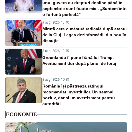
unui guvern cu drepturi depline până în
septembrie sunt foarte mici: „Suntem într-
o furtună perfectă”
9 aug. 2026, 15:40
Miruță cere o măsură radicală după atacul
de la Cluj. Legea dezinformării, din nou în
discuție
8 aug. 2026, 13:35
Groenlanda îi pune frână lui Trump.
Avertisment dur după planul de foraj
8 aug. 2026, 10:38
România își păstrează ratingul
recomandat investițiilor. Un semnal
pozitiv, dar și un avertisment pentru
autorități
ECONOMIE