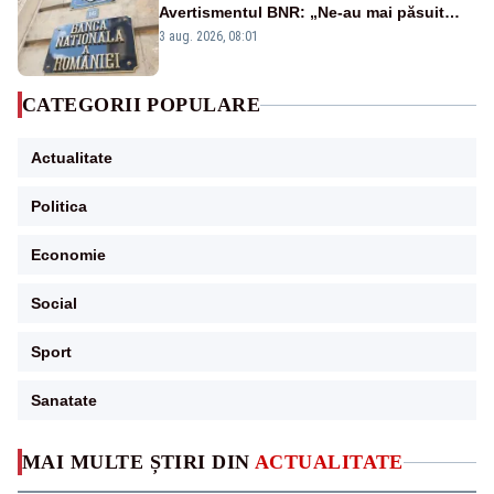
Avertismentul BNR: „Ne-au mai păsuit
pentru câteva luni”
3 aug. 2026, 08:01
CATEGORII POPULARE
Actualitate
Politica
Economie
Social
Sport
Sanatate
MAI MULTE ȘTIRI DIN
ACTUALITATE