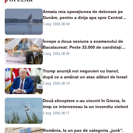
Armata reia operațiunea de detonare pe
Dunăre, pentru a dirija apa spre Centrala
Cernavodă
3 aug. 2026, 08:04
Începe a doua sesiune a examenului de
Bacalaureat: Peste 33.000 de candidaţi
înscrişi
3 aug. 2026, 08:09
Trump anunță noi negocieri cu Iranul,
după ce a amânat un atac alături de Israel
3 aug. 2026, 08:14
Două elicoptere s-au ciocnit în Grecia, în
timp ce interveneau la un incendiu violent
3 aug. 2026, 08:17
România, la un pas de categoria „junk”.