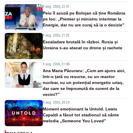
9 aug. 2026, 22:41
Peiu îl acuză pe Bolojan că ține România
pe loc: „Premier și ministru interimar la
Energie, dar nu are curaj să ia o decizie”
9 aug. 2026, 21:25
Escaladare brutală în război. Rusia și
Ucraina s-au atacat cu drone și rachete
9 aug. 2026, 21:00
Ana Maria Păcuraru: „Cum am ajuns aici,
într-o țară cu resurse, cu un reactor
nuclear, cu un potențial energetic uriaș,
dar care se împrumută de curent de la
vecini?”
9 aug. 2026, 20:24
Moment emoționant la Untold. Lewis
Capaldi a făcut tot stadionul să cânte
melodia „Someone You Loved”