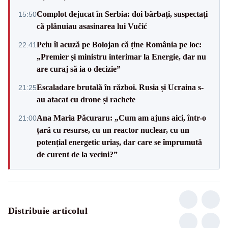
Complot dejucat în Serbia: doi bărbați, suspectați
15:50
că plănuiau asasinarea lui Vučić
Peiu îl acuză pe Bolojan că ține România pe loc:
22:41
„Premier și ministru interimar la Energie, dar nu
are curaj să ia o decizie”
Escaladare brutală în război. Rusia și Ucraina s-
21:25
au atacat cu drone și rachete
Ana Maria Păcuraru: „Cum am ajuns aici, într-o
21:00
țară cu resurse, cu un reactor nuclear, cu un
potențial energetic uriaș, dar care se împrumută
de curent de la vecini?”
Distribuie articolul