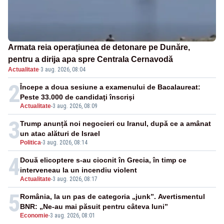
Armata reia operațiunea de detonare pe Dunăre,
pentru a dirija apa spre Centrala Cernavodă
Actualitate
·
3 aug. 2026, 08:04
2
Începe a doua sesiune a examenului de Bacalaureat:
Peste 33.000 de candidaţi înscrişi
Actualitate
-
3 aug. 2026, 08:09
3
Trump anunță noi negocieri cu Iranul, după ce a amânat
un atac alături de Israel
Politica
-
3 aug. 2026, 08:14
4
Două elicoptere s-au ciocnit în Grecia, în timp ce
interveneau la un incendiu violent
Actualitate
-
3 aug. 2026, 08:17
5
România, la un pas de categoria „junk”. Avertismentul
BNR: „Ne-au mai păsuit pentru câteva luni”
Economie
-
3 aug. 2026, 08:01