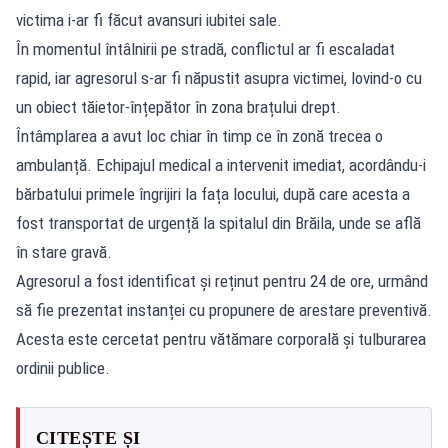
victima i-ar fi făcut avansuri iubitei sale.
În momentul întâlnirii pe stradă, conflictul ar fi escaladat
rapid, iar agresorul s-ar fi năpustit asupra victimei, lovind-o cu
un obiect tăietor-înțepător în zona brațului drept.
Întâmplarea a avut loc chiar în timp ce în zonă trecea o
ambulanță. Echipajul medical a intervenit imediat, acordându-i
bărbatului primele îngrijiri la fața locului, după care acesta a
fost transportat de urgență la spitalul din Brăila, unde se află
în stare gravă.
Agresorul a fost identificat și reținut pentru 24 de ore, urmând
să fie prezentat instanței cu propunere de arestare preventivă.
Acesta este cercetat pentru vătămare corporală și tulburarea
ordinii publice.
CITEȘTE ȘI