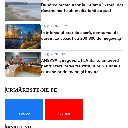
Dunărea crește ușor la intrarea în țară, dar
rămâne mult sub media lunii august
7 aug. 2026, 13:02
În intervalul orar de seară, consumul de
curent „a scăzut cu 200-300 de megawați”
7 aug. 2026, 10:57
ANSVSA a negociat, la Ankara, un acord
pentru facilitarea tranzitului prin Turcia al
carcaselor de ovine și bovine
URMĂREȘTE-NE PE
Facebook
YouTube
POPULAR