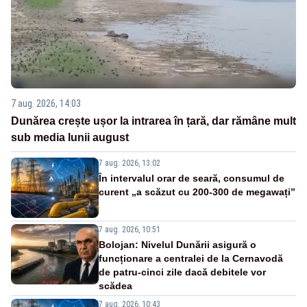
7 aug. 2026, 14:03
Dunărea crește ușor la intrarea în țară, dar rămâne mult
sub media lunii august
7 aug. 2026, 13:02
În intervalul orar de seară, consumul de
curent „a scăzut cu 200-300 de megawați”
7 aug. 2026, 10:51
Bolojan: Nivelul Dunării asigură o
funcționare a centralei de la Cernavodă
de patru-cinci zile dacă debitele vor
scădea
7 aug. 2026, 10:43