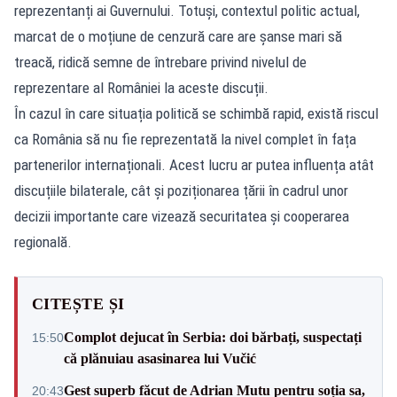
reprezentanți ai Guvernului. Totuși, contextul politic actual,
marcat de o moțiune de cenzură care are șanse mari să
treacă, ridică semne de întrebare privind nivelul de
reprezentare al României la aceste discuții.
În cazul în care situația politică se schimbă rapid, există riscul
ca România să nu fie reprezentată la nivel complet în fața
partenerilor internaționali. Acest lucru ar putea influența atât
discuțiile bilaterale, cât și poziționarea țării în cadrul unor
decizii importante care vizează securitatea și cooperarea
regională.
CITEȘTE ȘI
Complot dejucat în Serbia: doi bărbați, suspectați
15:50
că plănuiau asasinarea lui Vučić
Gest superb făcut de Adrian Mutu pentru soția sa,
20:43