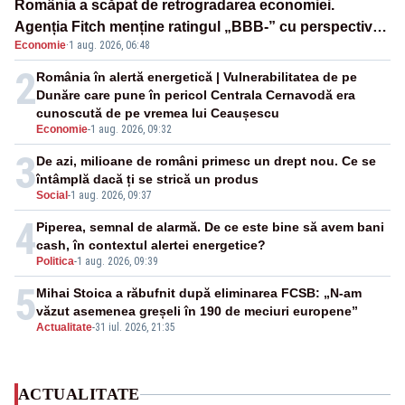
România a scăpat de retrogradarea economiei.
Agenția Fitch menține ratingul „BBB-” cu perspectivă
Economie
·
1 aug. 2026, 06:48
negativă
2
România în alertă energetică | Vulnerabilitatea de pe
Dunăre care pune în pericol Centrala Cernavodă era
cunoscută de pe vremea lui Ceaușescu
Economie
-
1 aug. 2026, 09:32
3
De azi, milioane de români primesc un drept nou. Ce se
întâmplă dacă ți se strică un produs
Social
-
1 aug. 2026, 09:37
4
Piperea, semnal de alarmă. De ce este bine să avem bani
cash, în contextul alertei energetice?
Politica
-
1 aug. 2026, 09:39
5
Mihai Stoica a răbufnit după eliminarea FCSB: „N-am
văzut asemenea greșeli în 190 de meciuri europene”
Actualitate
-
31 iul. 2026, 21:35
ACTUALITATE