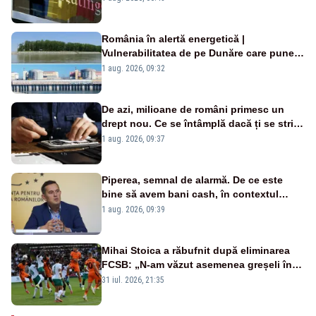
România în alertă energetică |
Vulnerabilitatea de pe Dunăre care pune
în pericol Centrala Cernavodă era
1 aug. 2026, 09:32
cunoscută de pe vremea lui Ceaușescu
De azi, milioane de români primesc un
drept nou. Ce se întâmplă dacă ți se strică
un produs
1 aug. 2026, 09:37
Piperea, semnal de alarmă. De ce este
bine să avem bani cash, în contextul
alertei energetice?
1 aug. 2026, 09:39
Mihai Stoica a răbufnit după eliminarea
FCSB: „N-am văzut asemenea greșeli în
190 de meciuri europene”
31 iul. 2026, 21:35