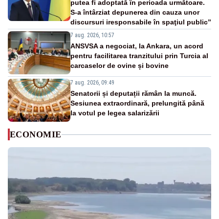
putea fi adoptată în perioada următoare.
S-a întârziat depunerea din cauza unor
discursuri iresponsabile în spaţiul public”
7 aug. 2026, 10:57
ANSVSA a negociat, la Ankara, un acord
pentru facilitarea tranzitului prin Turcia al
carcaselor de ovine și bovine
7 aug. 2026, 09:49
Senatorii și deputații rămân la muncă.
Sesiunea extraordinară, prelungită până
la votul pe legea salarizării
ECONOMIE