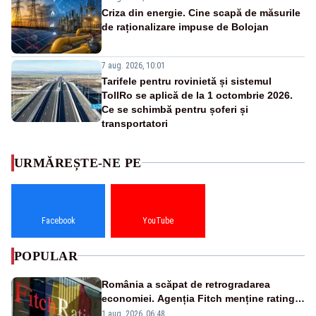
Criza din energie. Cine scapă de măsurile
de raționalizare impuse de Bolojan
7 aug. 2026, 10:01
Tarifele pentru rovinietă și sistemul
TollRo se aplică de la 1 octombrie 2026.
Ce se schimbă pentru șoferi și
transportatori
URMĂREȘTE-NE PE
Facebook
YouTube
POPULAR
România a scăpat de retrogradarea
economiei. Agenția Fitch menține ratingul
„BBB-” cu perspectivă negativă
1 aug. 2026, 06:48