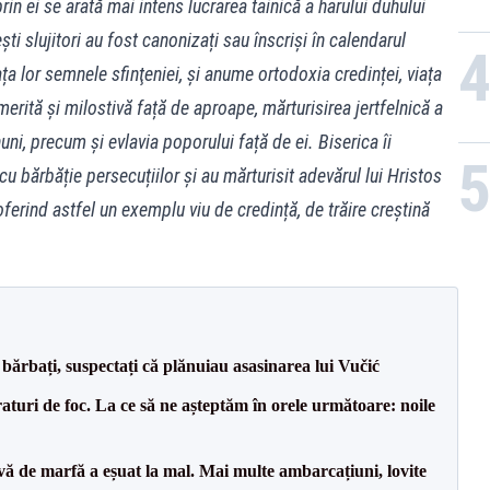
n ei se arată mai intens lucrarea tainică a harului duhului
i slujitori au fost canonizați sau înscriși în calendarul
ața lor semnele sfinţeniei, și anume ortodoxia credinței, viața
merită și milostivă față de aproape, mărturisirea jertfelnică a
uni, precum și evlavia poporului față de ei. Biserica îi
cu bărbăție persecuțiilor și au mărturisit adevărul lui Hristos
 oferind astfel un exemplu viu de credință, de trăire creștină
bărbați, suspectați că plănuiau asasinarea lui Vučić
raturi de foc. La ce să ne așteptăm în orele următoare: noile
vă de marfă a eșuat la mal. Mai multe ambarcațiuni, lovite