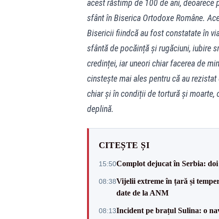
acest răstimp de 100 de ani, deoarece pri
sfânt în Biserica Ortodoxe Române. Aceșt
Bisericii fiindcă au fost constatate în vi
sfântă de pocăință și rugăciuni, iubire s
credinței, iar uneori chiar facerea de min
cinstește mai ales pentru că au rezistat 
chiar și în condiții de tortură și moarte,
deplină.
CITEȘTE ȘI
Complot dejucat în Serbia: doi 
15:50
Vijelii extreme în țară și tempe
08:38
date de la ANM
Incident pe brațul Sulina: o na
08:13