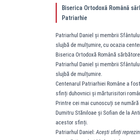
Biserica Ortodoxă Română sărb
Patriarhie
Patriarhul Daniel și membrii Sfântului
slujbă de mulțumire, cu ocazia cente
Biserica Ortodoxă Română sărbătoreșt
Patriarhul Daniel și membrii Sfântului
slujbă de mulțumire.
Centenarul Patriarhiei Române a fost
sfinți duhovnici și mărturisitori româ
Printre cei mai cunoscuți se numără s
Dumitru Stăniloae și Sofian de la Ant
acestor sfinți.
Patriarhul Daniel:
Acești sfinți reprezi