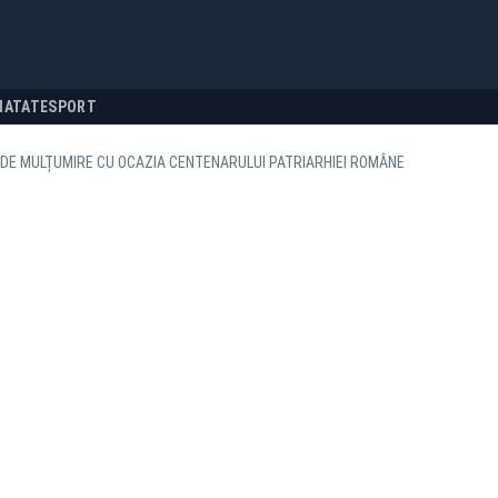
NATATE
SPORT
DE MULȚUMIRE CU OCAZIA CENTENARULUI PATRIARHIEI ROMÂNE