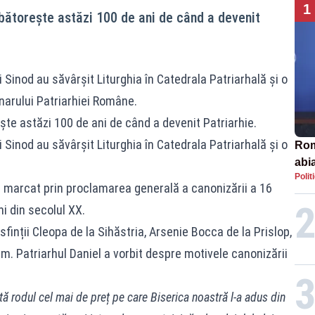
1
ătorește astăzi 100 de ani de când a devenit
 Sinod au săvârșit Liturghia în Catedrala Patriarhală și o
narului Patriarhiei Române.
e astăzi 100 de ani de când a devenit Patriarhie.
 Sinod au săvârșit Liturghia în Catedrala Patriarhală și o
Rom
abi
Polit
 marcat prin proclamarea generală a canonizării a 16
ni din secolul XX.
finții Cleopa de la Sihăstria, Arsenie Bocca de la Prislop,
im. Patriarhul Daniel a vorbit despre motivele canonizării
ntă rodul cel mai de preț pe care Biserica noastră l-a adus din