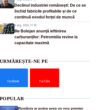
Declinul industriei românești: De ce se
închid fabricile profitabile și de ce
continuă exodul forței de muncă
6 aug. 2026, 17:38
Ilie Bolojan anunță ieftinirea
carburanților: Petromidia revine la
capacitate maximă
URMĂREȘTE-NE PE
Facebook
YouTube
POPULAR
România ar putea avea un nou premier