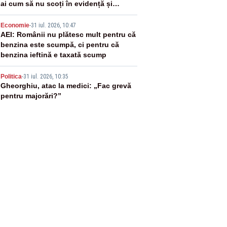
ai cum să nu scoți în evidență și
lucrurile bune”
4
Economie
-
31 iul. 2026, 10:47
AEI: Românii nu plătesc mult pentru că
benzina este scumpă, ci pentru că
benzina ieftină e taxată scump
5
Politica
-
31 iul. 2026, 10:35
Gheorghiu, atac la medici: „Fac grevă
pentru majorări?”