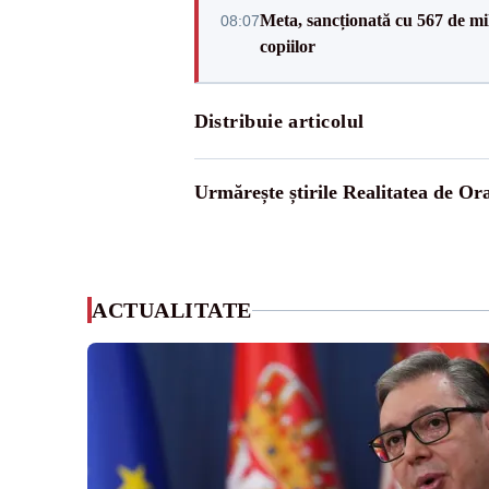
Meta, sancționată cu 567 de mil
08:07
copiilor
Distribuie articolul
Urmărește știrile Realitatea de Or
ACTUALITATE