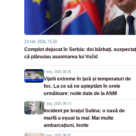
24 feb. 2026, 15:50
Complot dejucat în Serbia: doi bărbați, suspectaț
că plănuiau asasinarea lui Vučić
7 aug. 2026, 08:38
Vijelii extreme în țară și temperaturi de
foc. La ce să ne așteptăm în orele
următoare: noile date de la ANM
7 aug. 2026, 08:13
Incident pe brațul Sulina: o navă de
marfă a eșuat la mal. Mai multe
ambarcațiuni, lovite
7 aug. 2026, 08:07