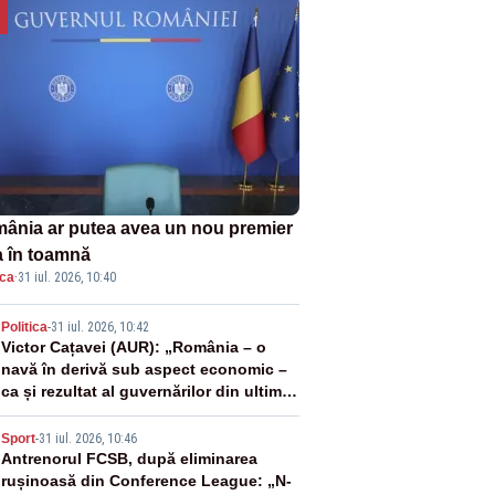
ânia ar putea avea un nou premier
a în toamnă
ica
·
31 iul. 2026, 10:40
2
Politica
-
31 iul. 2026, 10:42
Victor Cațavei (AUR): „România – o
navă în derivă sub aspect economic –
ca și rezultat al guvernărilor din ultimii
36 de ani”
3
Sport
-
31 iul. 2026, 10:46
Antrenorul FCSB, după eliminarea
rușinoasă din Conference League: „N-