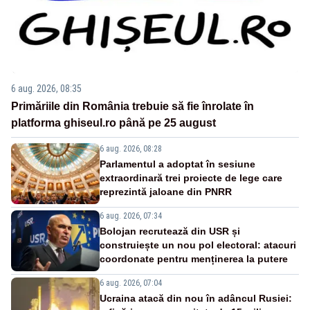
6 aug. 2026, 08:35
Primăriile din România trebuie să fie înrolate în
platforma ghiseul.ro până pe 25 august
6 aug. 2026, 08:28
Parlamentul a adoptat în sesiune
extraordinară trei proiecte de lege care
reprezintă jaloane din PNRR
6 aug. 2026, 07:34
Bolojan recrutează din USR și
construiește un nou pol electoral: atacuri
coordonate pentru menținerea la putere
6 aug. 2026, 07:04
Ucraina atacă din nou în adâncul Rusiei: