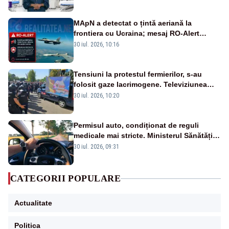
MApN a detectat o țintă aeriană la
frontiera cu Ucraina; mesaj RO-Alert
transmis în județul Tulcea
30 iul. 2026, 10:16
Tensiuni la protestul fermierilor, s-au
folosit gaze lacrimogene. Televiziunea
Poporului face apel la calm – LIVE TEXT
30 iul. 2026, 10:20
Permisul auto, condiționat de reguli
medicale mai stricte. Ministerul Sănătății
propune schimbări majore
30 iul. 2026, 09:31
CATEGORII POPULARE
Actualitate
Politica