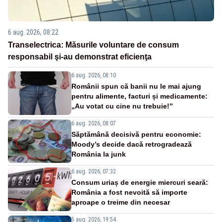
6 aug. 2026, 08:22
Transelectrica: Măsurile voluntare de consum
responsabil şi-au demonstrat eficienţa
6 aug. 2026, 08:10
Românii spun că banii nu le mai ajung
pentru alimente, facturi și medicamente:
„Au votat cu cine nu trebuie!”
6 aug. 2026, 08:07
Săptămână decisivă pentru economie:
Moody’s decide dacă retrogradează
România la junk
6 aug. 2026, 07:32
Consum uriaș de energie miercuri seară:
România a fost nevoită să importe
aproape o treime din necesar
5 aug. 2026, 19:54