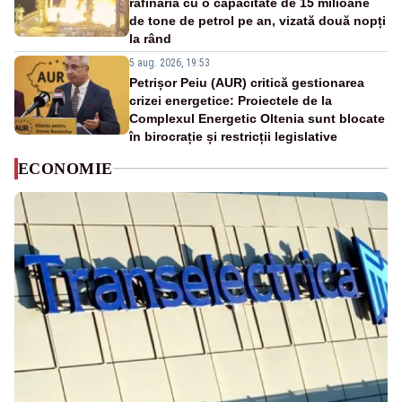
rafinăria cu o capacitate de 15 milioane
de tone de petrol pe an, vizată două nopți
la rând
5 aug. 2026, 19:53
Petrișor Peiu (AUR) critică gestionarea
crizei energetice: Proiectele de la
Complexul Energetic Oltenia sunt blocate
în birocrație și restricții legislative
ECONOMIE