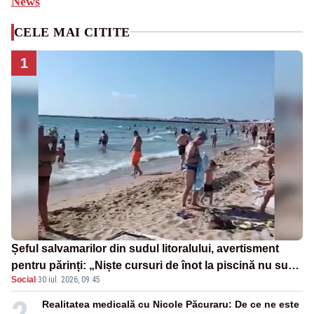
News
CELE MAI CITITE
1
Șeful salvamarilor din sudul litoralului, avertisment
pentru părinți: „Niște cursuri de înot la piscină nu sunt
Social
·
30 iul. 2026, 09:45
suficiente”
2
Realitatea medicală cu Nicole Păcuraru: De ce ne este