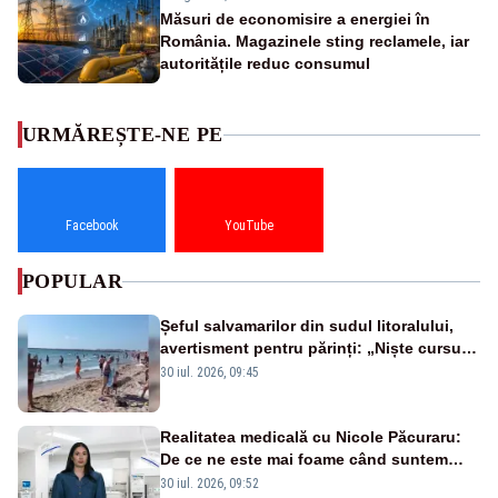
Măsuri de economisire a energiei în
România. Magazinele sting reclamele, iar
autoritățile reduc consumul
URMĂREȘTE-NE PE
Facebook
YouTube
POPULAR
Șeful salvamarilor din sudul litoralului,
avertisment pentru părinți: „Niște cursuri
de înot la piscină nu sunt suficiente”
30 iul. 2026, 09:45
Realitatea medicală cu Nicole Păcuraru:
De ce ne este mai foame când suntem
obosiți?
30 iul. 2026, 09:52