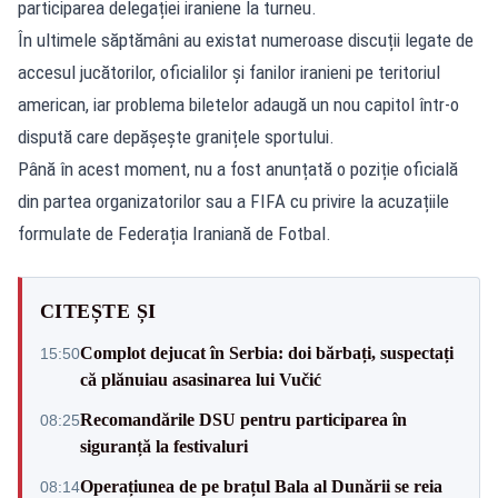
participarea delegației iraniene la turneu.
În ultimele săptămâni au existat numeroase discuții legate de
accesul jucătorilor, oficialilor și fanilor iranieni pe teritoriul
american, iar problema biletelor adaugă un nou capitol într-o
dispută care depășește granițele sportului.
Până în acest moment, nu a fost anunțată o poziție oficială
din partea organizatorilor sau a FIFA cu privire la acuzațiile
formulate de Federația Iraniană de Fotbal.
CITEȘTE ȘI
Complot dejucat în Serbia: doi bărbați, suspectați
15:50
că plănuiau asasinarea lui Vučić
Recomandările DSU pentru participarea în
08:25
siguranță la festivaluri
Operațiunea de pe brațul Bala al Dunării se reia
08:14