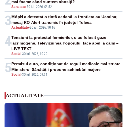
mai foame când suntem obosiți?
Sanatate
-
30 iul. 2026, 09:52
3
MApN a detectat o țintă aeriană la frontiera cu Ucraina;
mesaj RO-Alert transmis în județul Tulcea
Actualitate
-
30 iul. 2026, 10:16
4
Tensiuni la protestul fermierilor, s-au folosit gaze
lacrimogene. Televiziunea Poporului face apel la calm –
LIVE TEXT
Social
-
30 iul. 2026, 10:20
5
Permisul auto, condiționat de reguli medicale mai stricte.
Ministerul Sănătății propune schimbări majore
Social
-
30 iul. 2026, 09:31
ACTUALITATE