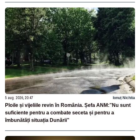
5 aug. 2026, 20:47
Ionuț Nichita
Ploile și vijeliile revin în România. Șefa ANM:”Nu sunt
suficiente pentru a combate seceta și pentru a
îmbunătăți situația Dunării”