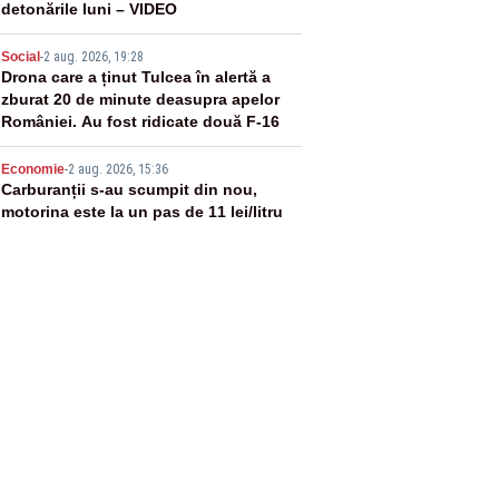
detonările luni – VIDEO
4
Social
-
2 aug. 2026, 19:28
Drona care a ținut Tulcea în alertă a
zburat 20 de minute deasupra apelor
României. Au fost ridicate două F-16
5
Economie
-
2 aug. 2026, 15:36
Carburanții s-au scumpit din nou,
motorina este la un pas de 11 lei/litru