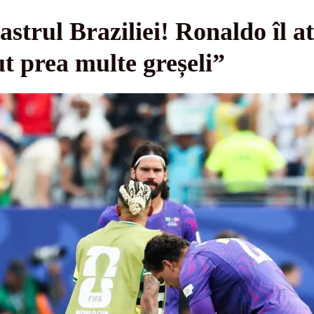
strul Braziliei! Ronaldo îl a
ut prea multe greșeli”