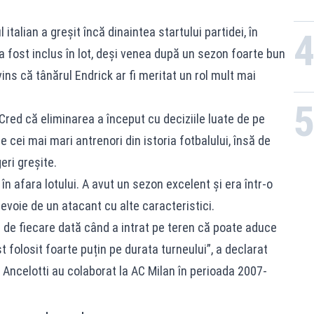
talian a greșit încă dinaintea startului partidei, în
a fost inclus în lot, deși venea după un sezon foarte bun
ins că tânărul Endrick ar fi meritat un rol mult mai
Cred că eliminarea a început cu deciziile luate de pe
e cei mai mari antrenori din istoria fotbalului, însă de
eri greșite.
n afara lotului. A avut un sezon excelent și era într-o
evoie de un atacant cu alte caracteristici.
 de fiecare dată când a intrat pe teren că poate aduce
st folosit foarte puțin pe durata turneului”, a declarat
o Ancelotti au colaborat la AC Milan în perioada 2007-