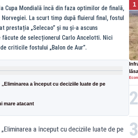
1
 la Cupa Mondială încă din faza optimilor de finală,
Norvegiei. La scurt timp după fluierul final, fostul
t prestația „Selecao” și nu și-a ascuns
 făcute de selecționerul Carlo Ancelotti. Nici
 de criticile fostului „Balon de Aur”.
Infr
lăs
Econ
: „Eliminarea a început cu deciziile luate de pe
lui mare atacant
: „Eliminarea a început cu deciziile luate de pe