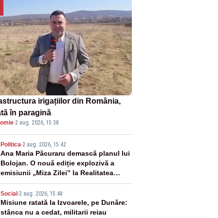
astructura irigațiilor din România,
ată în paragină
omie
·
2 aug. 2026, 15:38
2
Politica
-
2 aug. 2026, 15:42
Ana Maria Păcuraru demască planul lui
Bolojan. O nouă ediție explozivă a
emisiunii „Miza Zilei” la Realitatea
PLUS
3
Social
-
2 aug. 2026, 15:48
Misiune ratată la Izvoarele, pe Dunăre:
stânca nu a cedat, militarii reiau