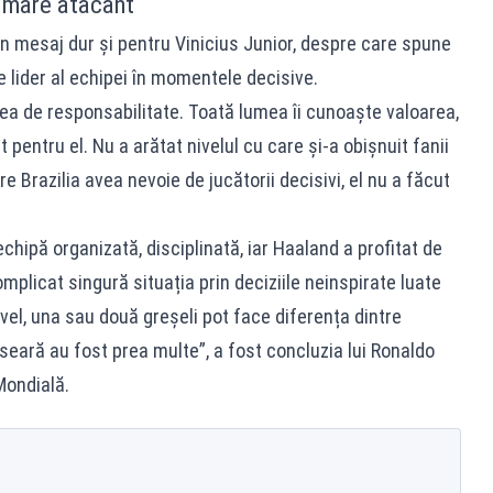
ui mare atacant
 un mesaj dur și pentru Vinicius Junior, despre care spune
e lider al echipei în momentele decisive.
tea de responsabilitate. Toată lumea îi cunoaște valoarea,
 pentru el. Nu a arătat nivelul cu care și-a obișnuit fanii
e Brazilia avea nevoie de jucătorii decisivi, el nu a făcut
echipă organizată, disciplinată, iar Haaland a profitat de
omplicat singură situația prin deciziile neinspirate luate
el, una sau două greșeli pot face diferența dintre
ă seară au fost prea multe”, a fost concluzia lui Ronaldo
Mondială.