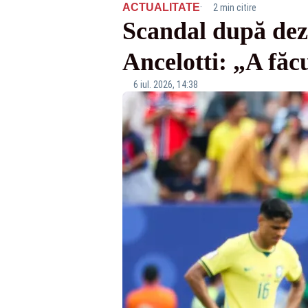
·
ACTUALITATE
2 min citire
Scandal după deza
Ancelotti: „A făc
6 iul. 2026, 14:38