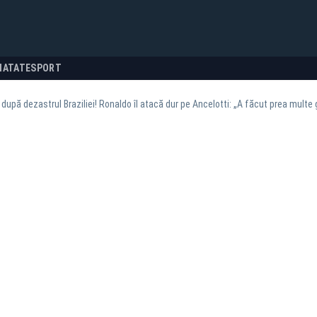
NATATE
SPORT
după dezastrul Braziliei! Ronaldo îl atacă dur pe Ancelotti: „A făcut prea multe 