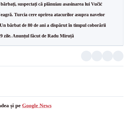
bărbați, suspectați că plănuiau asasinarea lui Vučić
agră. Turcia cere oprirea atacurilor asupra navelor
n bărbat de 80 de ani a dispărut în timpul coborârii
 9 zile. Anunțul făcut de Radu Miruță
adea și pe
Google News