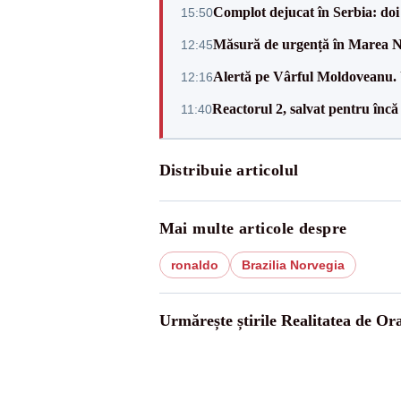
Complot dejucat în Serbia: doi 
15:50
Măsură de urgență în Marea Ne
12:45
Alertă pe Vârful Moldoveanu. U
12:16
Reactorul 2, salvat pentru încă
11:40
Distribuie articolul
Mai multe articole despre
ronaldo
Brazilia Norvegia
Urmărește știrile Realitatea de Or