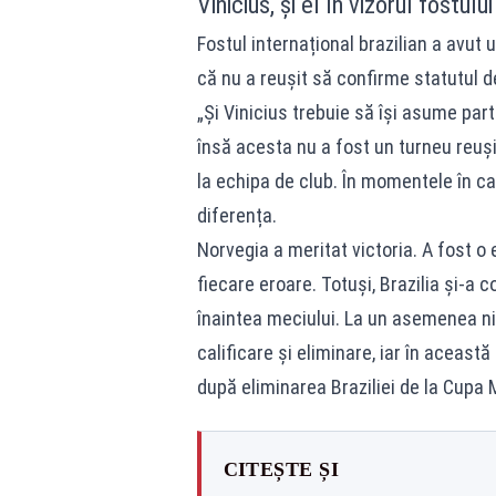
Vinicius, și el în vizorul fostul
Fostul internațional brazilian a avut
că nu a reușit să confirme statutul d
„Și Vinicius trebuie să își asume par
însă acesta nu a fost un turneu reușit
la echipa de club. În momentele în car
diferența.
Norvegia a meritat victoria. A fost o 
fiecare eroare. Totuși, Brazilia și-a c
înaintea meciului. La un asemenea niv
calificare și eliminare, iar în aceast
după eliminarea Braziliei de la Cupa 
CITEȘTE ȘI