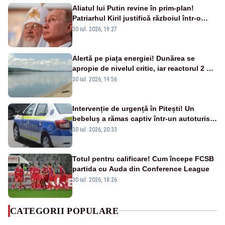
Aliatul lui Putin revine în prim-plan!
Patriarhul Kiril justifică războiul într-o
nouă carte
30 iul. 2026, 19:27
Alertă pe piața energiei! Dunărea se
apropie de nivelul critic, iar reactorul 2 de
la Cernavodă ar putea fi oprit
30 iul. 2026, 19:56
Intervenție de urgență în Pitești! Un
bebeluș a rămas captiv într-un autoturism
din cauza unei defecțiuni
30 iul. 2026, 20:33
Totul pentru calificare! Cum începe FCSB
partida cu Auda din Conference League
30 iul. 2026, 18:26
CATEGORII POPULARE