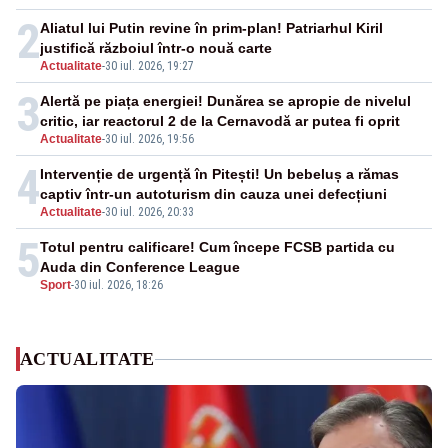
2
Aliatul lui Putin revine în prim-plan! Patriarhul Kiril
justifică războiul într-o nouă carte
Actualitate
-
30 iul. 2026, 19:27
3
Alertă pe piața energiei! Dunărea se apropie de nivelul
critic, iar reactorul 2 de la Cernavodă ar putea fi oprit
Actualitate
-
30 iul. 2026, 19:56
4
Intervenție de urgență în Pitești! Un bebeluș a rămas
captiv într-un autoturism din cauza unei defecțiuni
Actualitate
-
30 iul. 2026, 20:33
5
Totul pentru calificare! Cum începe FCSB partida cu
Auda din Conference League
Sport
-
30 iul. 2026, 18:26
ACTUALITATE