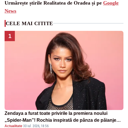
Urmărește știrile Realitatea de Oradea și pe
Google
News
CELE MAI CITITE
1
Zendaya a furat toate privirile la premiera noului
„Spider-Man”! Rochia inspirată de pânza de păianjen a
Actualitate
·
30 iul. 2026, 18:56
făcut senzație