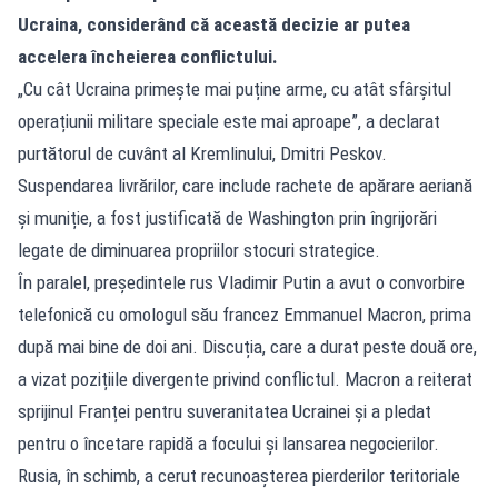
Ucraina, considerând că această decizie ar putea
accelera încheierea conflictului.
„Cu cât Ucraina primește mai puține arme, cu atât sfârșitul
operațiunii militare speciale este mai aproape”, a declarat
purtătorul de cuvânt al Kremlinului, Dmitri Peskov.
Suspendarea livrărilor, care include rachete de apărare aeriană
și muniție, a fost justificată de Washington prin îngrijorări
legate de diminuarea propriilor stocuri strategice.
În paralel, președintele rus Vladimir Putin a avut o convorbire
telefonică cu omologul său francez Emmanuel Macron, prima
după mai bine de doi ani. Discuția, care a durat peste două ore,
a vizat pozițiile divergente privind conflictul. Macron a reiterat
sprijinul Franței pentru suveranitatea Ucrainei și a pledat
pentru o încetare rapidă a focului și lansarea negocierilor.
Rusia, în schimb, a cerut recunoașterea pierderilor teritoriale