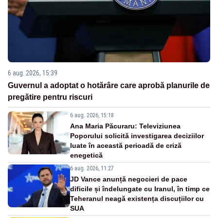
6 aug. 2026, 15:39
Guvernul a adoptat o hotărâre care aprobă planurile de
pregătire pentru riscuri
6 aug. 2026, 15:18
Ana Maria Păcuraru: Televiziunea
Poporului solicită investigarea deciziilor
luate în această perioadă de criză
enegetică
6 aug. 2026, 11:27
JD Vance anunță negocieri de pace
dificile și îndelungate cu Iranul, în timp ce
Teheranul neagă existența discuțiilor cu
SUA