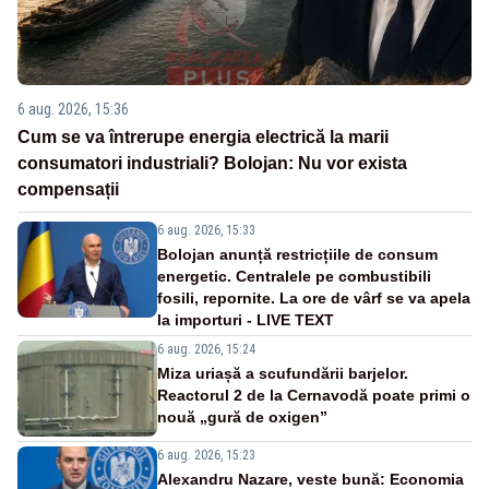
6 aug. 2026, 15:36
Cum se va întrerupe energia electrică la marii
consumatori industriali? Bolojan: Nu vor exista
compensații
6 aug. 2026, 15:33
Bolojan anunță restricțiile de consum
energetic. Centralele pe combustibili
fosili, repornite. La ore de vârf se va apela
la importuri - LIVE TEXT
6 aug. 2026, 15:24
Miza uriașă a scufundării barjelor.
Reactorul 2 de la Cernavodă poate primi o
nouă „gură de oxigen”
6 aug. 2026, 15:23
Alexandru Nazare, veste bună: Economia