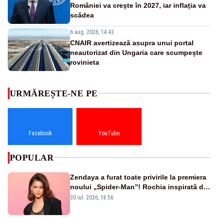
României va crește în 2027, iar inflația va
scădea
6 aug. 2026, 14:43
CNAIR avertizează asupra unui portal
neautorizat din Ungaria care scumpește
rovinieta
URMĂREȘTE-NE PE
Facebook
YouTube
POPULAR
Zendaya a furat toate privirile la premiera
noului „Spider-Man”! Rochia inspirată de
pânza de păianjen a făcut senzație
30 iul. 2026, 18:56