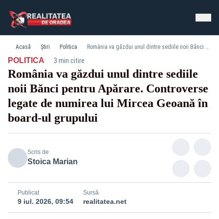
Acasă
Știri
Politica
România va găzdui unul dintre sediile noii Bănci pentru Apărare. Controverse legate de numirea lui Mircea Geoană în board-ul grupului
·
POLITICA
3 min citire
România va găzdui unul dintre sediile
noii Bănci pentru Apărare. Controverse
legate de numirea lui Mircea Geoană în
board-ul grupului
Scris de
Stoica Marian
Publicat
Sursă
9 iul. 2026, 09:54
realitatea.net