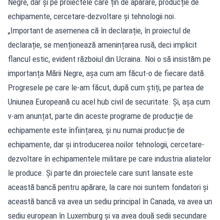
Negre, dar și pe proiectele care țin de apărare, producție de
echipamente, cercetare-dezvoltare și tehnologii noi.
„Important de asemenea că în declarație, în proiectul de
declarație, se menționează amenințarea rusă, deci implicit
flancul estic, evident războiul din Ucraina. Noi o să insistăm pe
importanța Mării Negre, așa cum am făcut-o de fiecare dată.
Progresele pe care le-am făcut, după cum știți, pe partea de
Uniunea Europeană cu acel hub civil de securitate. Și, așa cum
v-am anunțat, parte din aceste programe de producție de
echipamente este înființarea, și nu numai producție de
echipamente, dar și introducerea noilor tehnologii, cercetare-
dezvoltare în echipamentele militare pe care industria aliatelor
le produce. Și parte din proiectele care sunt lansate este
această bancă pentru apărare, la care noi suntem fondatori și
această bancă va avea un sediu principal în Canada, va avea un
sediu european în Luxemburg și va avea două sedii secundare