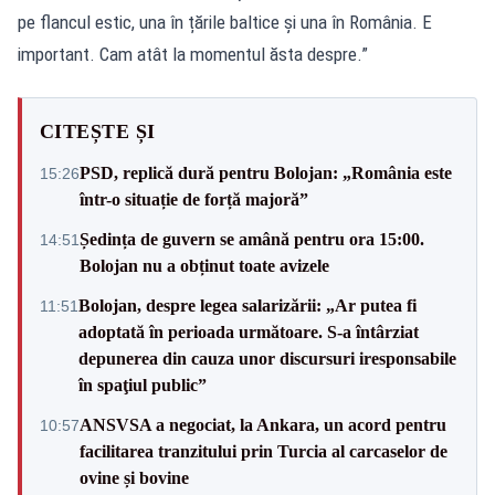
pe flancul estic, una în țările baltice și una în România. E
important. Cam atât la momentul ăsta despre.”
CITEȘTE ȘI
PSD, replică dură pentru Bolojan: „România este
15:26
într-o situație de forță majoră”
Ședința de guvern se amână pentru ora 15:00.
14:51
Bolojan nu a obținut toate avizele
Bolojan, despre legea salarizării: „Ar putea fi
11:51
adoptată în perioada următoare. S-a întârziat
depunerea din cauza unor discursuri iresponsabile
în spaţiul public”
ANSVSA a negociat, la Ankara, un acord pentru
10:57
facilitarea tranzitului prin Turcia al carcaselor de
ovine și bovine