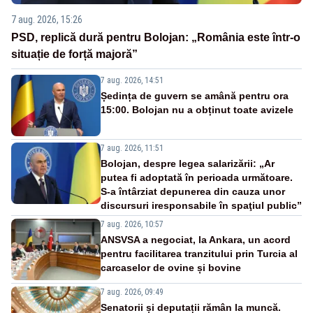
7 aug. 2026, 15:26
PSD, replică dură pentru Bolojan: „România este într-o
situație de forță majoră”
7 aug. 2026, 14:51
Ședința de guvern se amână pentru ora
15:00. Bolojan nu a obținut toate avizele
7 aug. 2026, 11:51
Bolojan, despre legea salarizării: „Ar
putea fi adoptată în perioada următoare.
S-a întârziat depunerea din cauza unor
discursuri iresponsabile în spaţiul public”
7 aug. 2026, 10:57
ANSVSA a negociat, la Ankara, un acord
pentru facilitarea tranzitului prin Turcia al
carcaselor de ovine și bovine
7 aug. 2026, 09:49
Senatorii și deputații rămân la muncă.