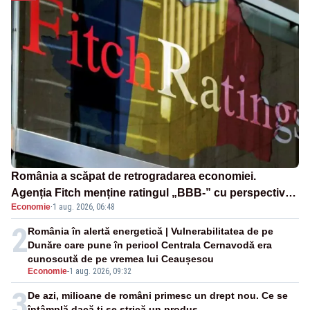
România a scăpat de retrogradarea economiei.
Agenția Fitch menține ratingul „BBB-” cu perspectivă
Economie
·
1 aug. 2026, 06:48
negativă
2
România în alertă energetică | Vulnerabilitatea de pe
Dunăre care pune în pericol Centrala Cernavodă era
cunoscută de pe vremea lui Ceaușescu
Economie
-
1 aug. 2026, 09:32
3
De azi, milioane de români primesc un drept nou. Ce se
întâmplă dacă ți se strică un produs