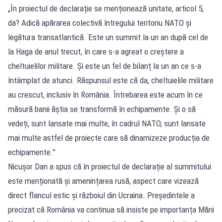
„În proiectul de declarație se menționează unitate, articol 5,
da? Adică apărarea colectivă întregului teritoriu NATO și
legătura transatlantică. Este un summit la un an după cel de
la Haga de anul trecut, în care s-a agreat o creștere a
cheltuielilor militare. Și este un fel de bilanț la un an ce s-a
întâmplat de atunci. Răspunsul este că da, cheltuielile militare
au crescut, inclusiv în România. Întrebarea este acum în ce
măsură banii ăștia se transformă în echipamente. Și o să
vedeți, sunt lansate mai multe, în cadrul NATO, sunt lansate
mai multe astfel de proiecte care să dinamizeze producția de
echipamente.”
Nicușor Dan a spus că în proiectul de declarație al summitului
este menționată și amenințarea rusă, aspect care vizează
direct flancul estic și războiul din Ucraina. Președintele a
precizat că România va continua să insiste pe importanța Mării