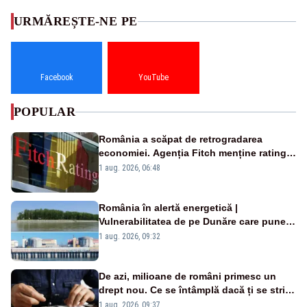
URMĂREȘTE-NE PE
Facebook
YouTube
POPULAR
România a scăpat de retrogradarea
economiei. Agenția Fitch menține ratingul
„BBB-” cu perspectivă negativă
1 aug. 2026, 06:48
România în alertă energetică |
Vulnerabilitatea de pe Dunăre care pune
în pericol Centrala Cernavodă era
1 aug. 2026, 09:32
cunoscută de pe vremea lui Ceaușescu
De azi, milioane de români primesc un
drept nou. Ce se întâmplă dacă ți se strică
un produs
1 aug. 2026, 09:37