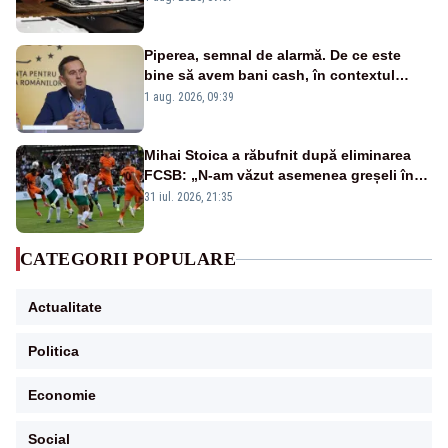
Piperea, semnal de alarmă. De ce este
bine să avem bani cash, în contextul
alertei energetice?
1 aug. 2026, 09:39
Mihai Stoica a răbufnit după eliminarea
FCSB: „N-am văzut asemenea greșeli în
190 de meciuri europene”
31 iul. 2026, 21:35
CATEGORII POPULARE
Actualitate
Politica
Economie
Social