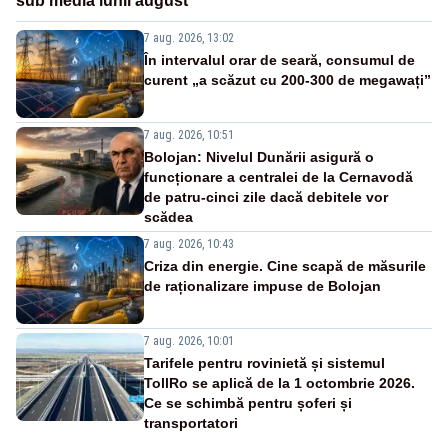
sub media lunii august
7 aug. 2026, 13:02
În intervalul orar de seară, consumul de
curent „a scăzut cu 200-300 de megawați”
7 aug. 2026, 10:51
Bolojan: Nivelul Dunării asigură o
funcționare a centralei de la Cernavodă
de patru-cinci zile dacă debitele vor
scădea
7 aug. 2026, 10:43
Criza din energie. Cine scapă de măsurile
de raționalizare impuse de Bolojan
7 aug. 2026, 10:01
Tarifele pentru rovinietă și sistemul
TollRo se aplică de la 1 octombrie 2026.
Ce se schimbă pentru șoferi și
transportatori