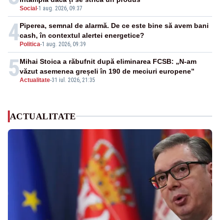
Social
-
1 aug. 2026, 09:37
4
Piperea, semnal de alarmă. De ce este bine să avem bani
cash, în contextul alertei energetice?
Politica
-
1 aug. 2026, 09:39
5
Mihai Stoica a răbufnit după eliminarea FCSB: „N-am
văzut asemenea greșeli în 190 de meciuri europene”
Actualitate
-
31 iul. 2026, 21:35
ACTUALITATE