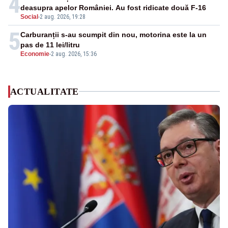
4
deasupra apelor României. Au fost ridicate două F-16
Social
-
2 aug. 2026, 19:28
5
Carburanții s-au scumpit din nou, motorina este la un
pas de 11 lei/litru
Economie
-
2 aug. 2026, 15:36
ACTUALITATE