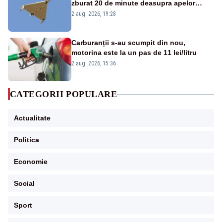
zburat 20 de minute deasupra apelor
României. Au fost ridicate două F-16
2 aug. 2026, 19:28
Carburanții s-au scumpit din nou,
motorina este la un pas de 11 lei/litru
2 aug. 2026, 15:36
CATEGORII POPULARE
Actualitate
Politica
Economie
Social
Sport