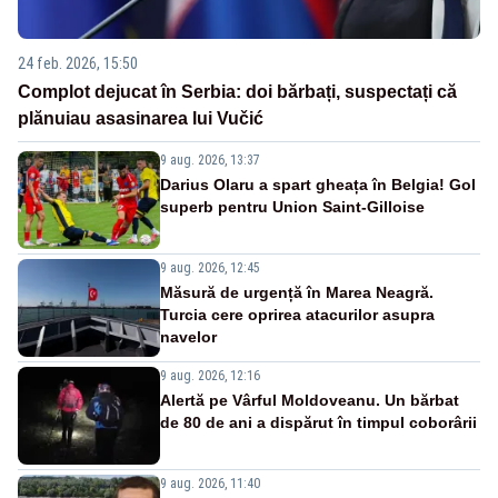
24 feb. 2026, 15:50
Complot dejucat în Serbia: doi bărbați, suspectați că
plănuiau asasinarea lui Vučić
9 aug. 2026, 13:37
Darius Olaru a spart gheața în Belgia! Gol
superb pentru Union Saint-Gilloise
9 aug. 2026, 12:45
Măsură de urgență în Marea Neagră.
Turcia cere oprirea atacurilor asupra
navelor
9 aug. 2026, 12:16
Alertă pe Vârful Moldoveanu. Un bărbat
de 80 de ani a dispărut în timpul coborârii
9 aug. 2026, 11:40