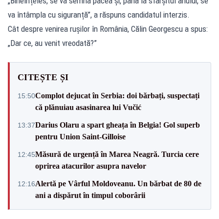
„Bineînțeles, se va semna pacea și, până la sfârșitul anului, se
va întâmpla cu siguranță”, a răspuns candidatul interzis.
Cât despre venirea rușilor în România, Călin Georgescu a spus:
„Dar ce, au venit vreodată?”
CITEȘTE ȘI
Complot dejucat în Serbia: doi bărbați, suspectați
15:50
că plănuiau asasinarea lui Vučić
Darius Olaru a spart gheața în Belgia! Gol superb
13:37
pentru Union Saint-Gilloise
Măsură de urgență în Marea Neagră. Turcia cere
12:45
oprirea atacurilor asupra navelor
Alertă pe Vârful Moldoveanu. Un bărbat de 80 de
12:16
ani a dispărut în timpul coborârii