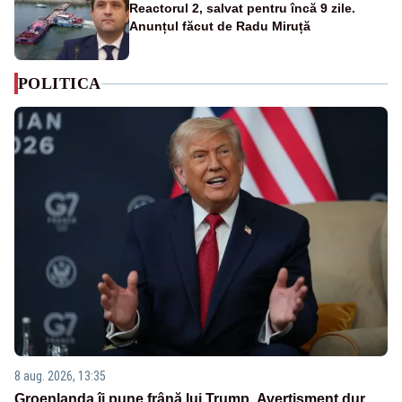
Reactorul 2, salvat pentru încă 9 zile.
Anunțul făcut de Radu Miruță
POLITICA
8 aug. 2026, 13:35
Groenlanda îi pune frână lui Trump. Avertisment dur