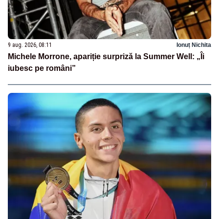
9 aug. 2026, 08:11
Ionuț Nichita
Michele Morrone, apariție surpriză la Summer Well: „Îi
iubesc pe români”