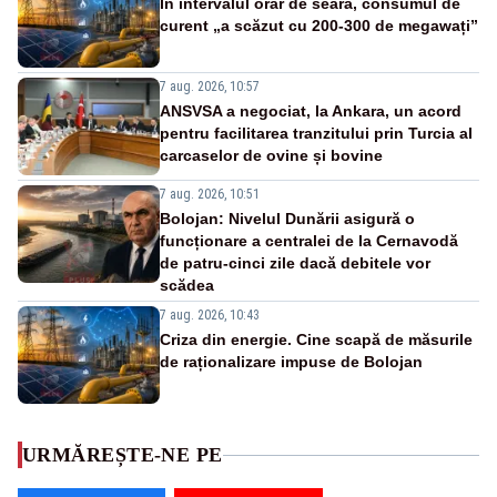
În intervalul orar de seară, consumul de
curent „a scăzut cu 200-300 de megawați”
7 aug. 2026, 10:57
ANSVSA a negociat, la Ankara, un acord
pentru facilitarea tranzitului prin Turcia al
carcaselor de ovine și bovine
7 aug. 2026, 10:51
Bolojan: Nivelul Dunării asigură o
funcționare a centralei de la Cernavodă
de patru-cinci zile dacă debitele vor
scădea
7 aug. 2026, 10:43
Criza din energie. Cine scapă de măsurile
de raționalizare impuse de Bolojan
URMĂREȘTE-NE PE