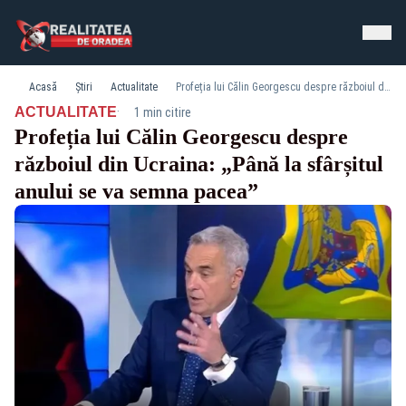
Acasă
Știri
Actualitate
Profeția lui Călin Georgescu despre războiul din Ucraina: „Până la sfârșitul anului se va semna pacea”
·
ACTUALITATE
1 min citire
Profeția lui Călin Georgescu despre
războiul din Ucraina: „Până la sfârșitul
anului se va semna pacea”