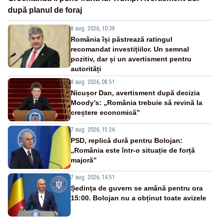
după planul de foraj
8 aug. 2026, 10:38
România își păstrează ratingul
recomandat investițiilor. Un semnal
pozitiv, dar și un avertisment pentru
autorități
8 aug. 2026, 08:51
Nicușor Dan, avertisment după decizia
Moody’s: „România trebuie să revină la
creștere economică”
7 aug. 2026, 15:26
PSD, replică dură pentru Bolojan:
„România este într-o situație de forță
majoră”
7 aug. 2026, 14:51
Ședința de guvern se amână pentru ora
15:00. Bolojan nu a obținut toate avizele