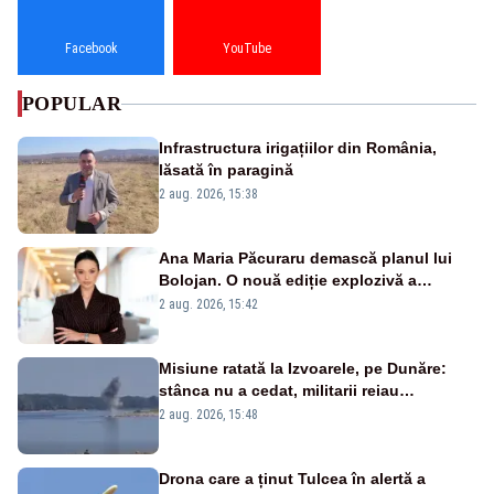
Facebook
YouTube
POPULAR
Infrastructura irigațiilor din România,
lăsată în paragină
2 aug. 2026, 15:38
Ana Maria Păcuraru demască planul lui
Bolojan. O nouă ediție explozivă a
emisiunii „Miza Zilei” la Realitatea PLUS
2 aug. 2026, 15:42
Misiune ratată la Izvoarele, pe Dunăre:
stânca nu a cedat, militarii reiau
detonările luni – VIDEO
2 aug. 2026, 15:48
Drona care a ținut Tulcea în alertă a