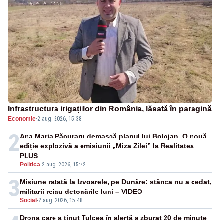
Infrastructura irigațiilor din România, lăsată în paragină
Economie
·
2 aug. 2026, 15:38
2
Ana Maria Păcuraru demască planul lui Bolojan. O nouă
ediție explozivă a emisiunii „Miza Zilei” la Realitatea
PLUS
Politica
-
2 aug. 2026, 15:42
3
Misiune ratată la Izvoarele, pe Dunăre: stânca nu a cedat,
militarii reiau detonările luni – VIDEO
Social
-
2 aug. 2026, 15:48
Drona care a ținut Tulcea în alertă a zburat 20 de minute