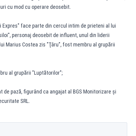
rturi cu mod cu operare deosebit.
i Expres" face parte din cercul intim de prieteni al lui
iloi", personaj deosebit de influent, unul din liderii
l lui Marius Costea zis "Ţâru", fost membru al grupării
u al grupării "Luptătorilor";
t de pază, figurând ca angajat al BGS Monitorizare şi
ecuritate SRL.