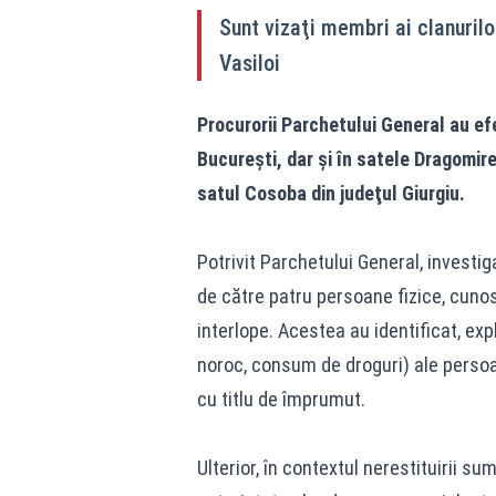
Sunt vizaţi membri ai clanurilor
Vasiloi
Procurorii Parchetului General au efe
Bucureşti, dar şi în satele Dragomireş
satul Cosoba din judeţul Giurgiu.
Potrivit Parchetului General, investig
de către patru persoane fizice, cunos
interlope. Acestea au identificat, expl
noroc, consum de droguri) ale persoa
cu titlu de împrumut.
Ulterior, în contextul nerestituirii s