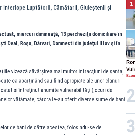
1
 interlope Luptătorii, Cămătarii, Giuleştenii şi
ctuat, miercuri dimineaţă, 13 percheziţii domiciliare în
ti Deal, Roşu, Dârvari, Domneşti din judeţul Ilfov şi în
Rom
Vul
aţiile vizează săvârşirea mai multor infracţiuni de şantaj
Econ
pun
cute ca aparţinând sau fiind apropiate ale unor clanuri
cun
oatat şi întreţinut anumite vulnerabilităţi (jocuri de
nelor vătămate, cărora le-au oferit diverse sume de bani
umelor de bani de către acestea, folosindu-se de