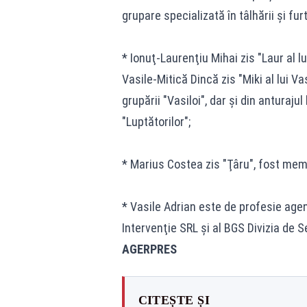
grupare specializată în tâlhării şi fu
* Ionuţ-Laurenţiu Mihai zis "Laur al lu
Vasile-Mitică Dincă zis "Miki al lui Vas
grupării "Vasiloi", dar şi din anturaju
"Luptătorilor";
* Marius Costea zis "Ţâru", fost membr
* Vasile Adrian este de profesie agen
Intervenţie SRL şi al BGS Divizia de S
AGERPRES
CITEȘTE ȘI