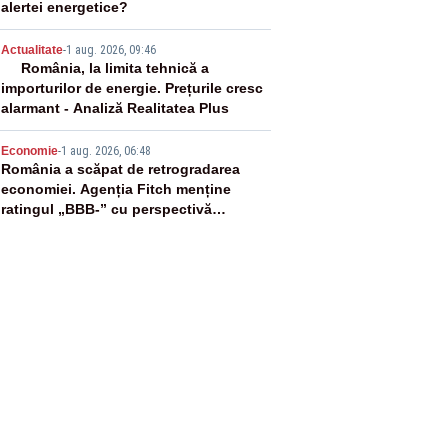
alertei energetice?
4
Actualitate
-
1 aug. 2026, 09:46
România, la limita tehnică a
importurilor de energie. Prețurile cresc
alarmant - Analiză Realitatea Plus
5
Economie
-
1 aug. 2026, 06:48
România a scăpat de retrogradarea
economiei. Agenția Fitch menține
ratingul „BBB-” cu perspectivă
negativă