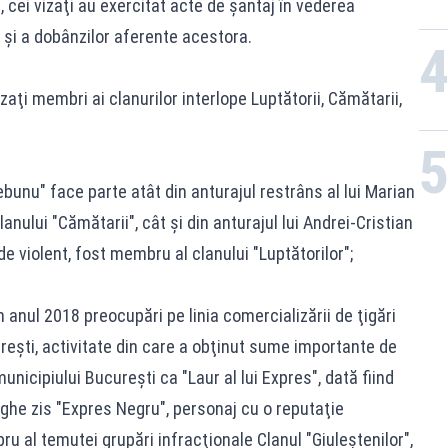
 cei vizaţi au exercitat acte de şantaj în vederea
t şi a dobânzilor aferente acestora.
aţi membri ai clanurilor interlope Luptătorii, Cămătarii,
ebunu" face parte atât din anturajul restrâns al lui Marian
nului "Cămătarii", cât şi din anturajul lui Andrei-Cristian
e violent, fost membru al clanului "Luptătorilor";
 anul 2018 preocupări pe linia comercializării de ţigări
reşti, activitate din care a obţinut sume importante de
nicipiului Bucureşti ca "Laur al lui Expres", dată fiind
he zis "Expres Negru", personaj cu o reputaţie
u al temutei grupări infracţionale Clanul "Giuleştenilor",