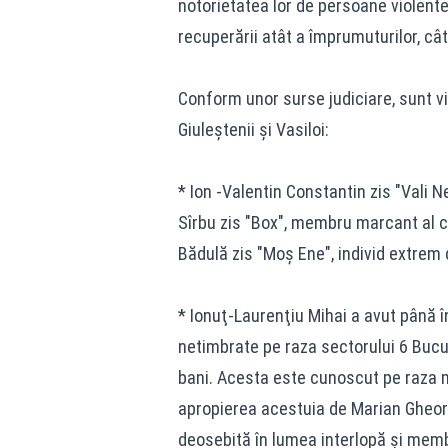
notorietatea lor de persoane violente,
recuperării atât a împrumuturilor, câ
Conform unor surse judiciare, sunt viz
Giuleştenii şi Vasiloi:
* Ion -Valentin Constantin zis "Vali N
Sîrbu zis "Box", membru marcant al cla
Bădulă zis "Moş Ene", individ extrem d
* Ionuţ-Laurenţiu Mihai a avut până în
netimbrate pe raza sectorului 6 Bucu
bani. Acesta este cunoscut pe raza mu
apropierea acestuia de Marian Gheorg
deosebită în lumea interlopă şi membr