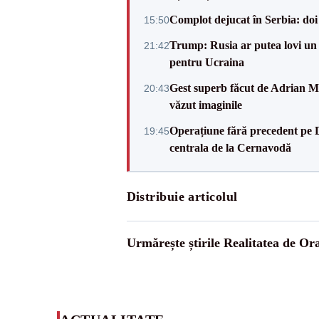
Complot dejucat în Serbia: doi 
15:50
Trump: Rusia ar putea lovi un
21:42
pentru Ucraina
Gest superb făcut de Adrian Mu
20:43
văzut imaginile
Operațiune fără precedent pe 
19:45
centrala de la Cernavodă
Distribuie articolul
Urmărește știrile Realitatea de Or