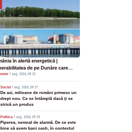
ânia în alertă energetică |
nerabilitatea de pe Dunăre care
omie
·
1 aug. 2026, 09:32
e în pericol Centrala Cernavodă era
oscută de pe vremea lui Ceaușescu
2
Social
-
1 aug. 2026, 09:37
De azi, milioane de români primesc un
drept nou. Ce se întâmplă dacă ți se
strică un produs
3
Politica
-
1 aug. 2026, 09:39
Piperea, semnal de alarmă. De ce este
bine să avem bani cash, în contextul