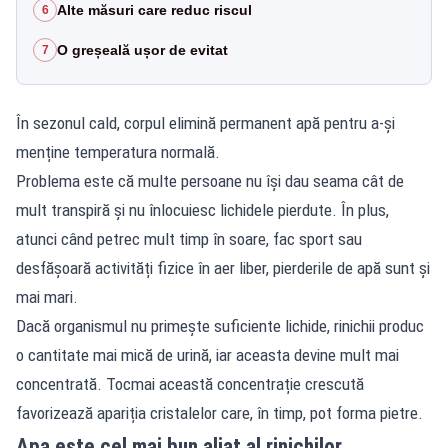
Alte măsuri care reduc riscul
6
O greșeală ușor de evitat
7
În sezonul cald, corpul elimină permanent apă pentru a-și
menține temperatura normală.
Problema este că multe persoane nu își dau seama cât de
mult transpiră și nu înlocuiesc lichidele pierdute. În plus,
atunci când petrec mult timp în soare, fac sport sau
desfășoară activități fizice în aer liber, pierderile de apă sunt și
mai mari.
Dacă organismul nu primește suficiente lichide, rinichii produc
o cantitate mai mică de urină, iar aceasta devine mult mai
concentrată. Tocmai această concentrație crescută
favorizează apariția cristalelor care, în timp, pot forma pietre.
Apa este cel mai bun aliat al rinichilor