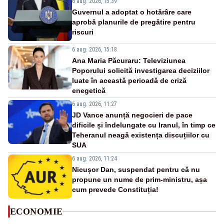
6 aug. 2026, 15:39
Guvernul a adoptat o hotărâre care
aprobă planurile de pregătire pentru
riscuri
6 aug. 2026, 15:18
Ana Maria Păcuraru: Televiziunea
Poporului solicită investigarea deciziilor
luate în această perioadă de criză
enegetică
6 aug. 2026, 11:27
JD Vance anunță negocieri de pace
dificile și îndelungate cu Iranul, în timp ce
Teheranul neagă existența discuțiilor cu
SUA
6 aug. 2026, 11:24
Nicușor Dan, suspendat pentru că nu
propune un nume de prim-ministru, așa
cum prevede Constituția!
ECONOMIE