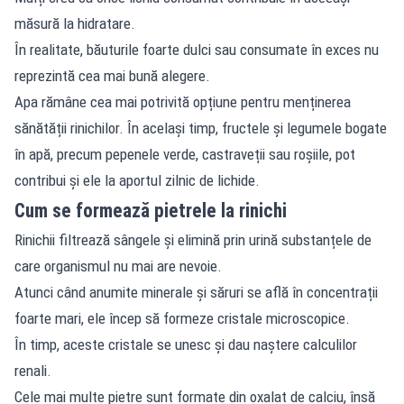
măsură la hidratare.
În realitate, băuturile foarte dulci sau consumate în exces nu
reprezintă cea mai bună alegere.
Apa rămâne cea mai potrivită opțiune pentru menținerea
sănătății rinichilor. În același timp, fructele și legumele bogate
în apă, precum pepenele verde, castraveții sau roșiile, pot
contribui și ele la aportul zilnic de lichide.
Cum se formează pietrele la rinichi
Rinichii filtrează sângele și elimină prin urină substanțele de
care organismul nu mai are nevoie.
Atunci când anumite minerale și săruri se află în concentrații
foarte mari, ele încep să formeze cristale microscopice.
În timp, aceste cristale se unesc și dau naștere calculilor
renali.
Cele mai multe pietre sunt formate din oxalat de calciu, însă