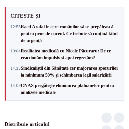
CITEȘTE ȘI
Raed Arafat le cere românilor să se pregătească
12:53
pentru pene de curent. Ce trebuie să conțină kitul
de urgență
Realitatea medicală cu Nicole Păcuraru: De ce
10:04
reacționăm impulsiv și apoi regretăm?
Sindicaliștii din Sănătate cer majorarea sporurilor
14:15
la minimum 50% și schimbarea legii salarizării
CNAS pregătește eliminarea plafoanelor pentru
14:09
analizele medicale
Distribuie articolul