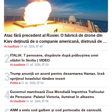
Atac fără precedent al Rusiei. O fabrică de drone din
Kiev deținută de o companie americană, distrusă de o
Actualitate
·
31 iul. 2026, 07:40
rachetă rusească
2
ITALIA: 7 persoane, dispărute după prăbușirea unei
clădiri în Sicilia | VIDEO
Actualitate
-
31 iul. 2026, 07:50
3
Trump anunță un acord pentru dezarmarea Hamas, însă
sprijinul Israelului rămâne incert
Politica
-
31 iul. 2026, 07:54
4
Guvernul marchează Ziua Mondială împotriva Traficului
de Persoane: Palatul Victoria, iluminat în albastru
Actualitate
-
31 iul. 2026, 07:58
ANM a emis cod galben și cod portocaliu de caniculă.