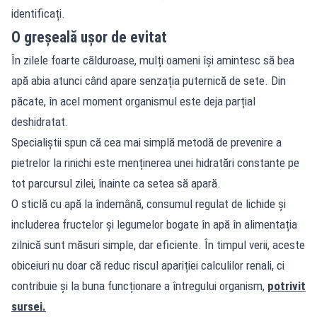
identificați.
O greșeală ușor de evitat
În zilele foarte călduroase, mulți oameni își amintesc să bea
apă abia atunci când apare senzația puternică de sete. Din
păcate, în acel moment organismul este deja parțial
deshidratat.
Specialiștii spun că cea mai simplă metodă de prevenire a
pietrelor la rinichi este menținerea unei hidratări constante pe
tot parcursul zilei, înainte ca setea să apară.
O sticlă cu apă la îndemână, consumul regulat de lichide și
includerea fructelor și legumelor bogate în apă în alimentația
zilnică sunt măsuri simple, dar eficiente. În timpul verii, aceste
obiceiuri nu doar că reduc riscul apariției calculilor renali, ci
contribuie și la buna funcționare a întregului organism,
potrivit
sursei.