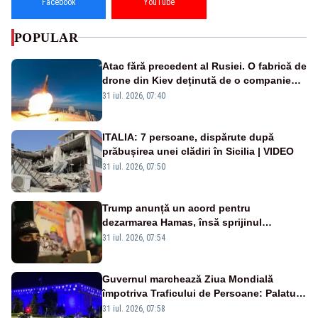
Facebook
YouTube
POPULAR
Atac fără precedent al Rusiei. O fabrică de
drone din Kiev deținută de o companie
americană, distrusă de o rachetă
31 iul. 2026, 07:40
rusească
ITALIA: 7 persoane, dispărute după
prăbușirea unei clădiri în Sicilia | VIDEO
31 iul. 2026, 07:50
Trump anunță un acord pentru
dezarmarea Hamas, însă sprijinul
Israelului rămâne incert
31 iul. 2026, 07:54
Guvernul marchează Ziua Mondială
împotriva Traficului de Persoane: Palatul
Victoria, iluminat în albastru
31 iul. 2026, 07:58