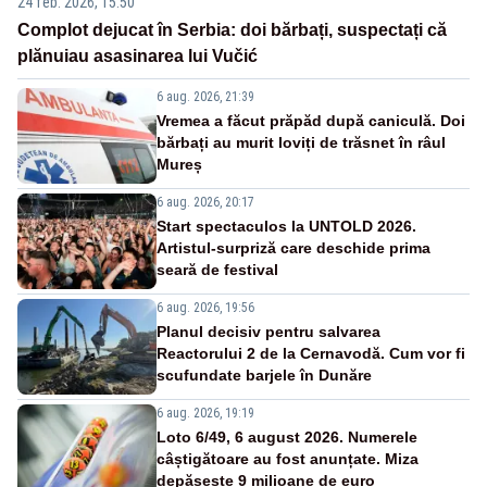
24 feb. 2026, 15:50
Complot dejucat în Serbia: doi bărbați, suspectați că
plănuiau asasinarea lui Vučić
6 aug. 2026, 21:39
Vremea a făcut prăpăd după caniculă. Doi
bărbați au murit loviți de trăsnet în râul
Mureș
6 aug. 2026, 20:17
Start spectaculos la UNTOLD 2026.
Artistul-surpriză care deschide prima
seară de festival
6 aug. 2026, 19:56
Planul decisiv pentru salvarea
Reactorului 2 de la Cernavodă. Cum vor fi
scufundate barjele în Dunăre
6 aug. 2026, 19:19
Loto 6/49, 6 august 2026. Numerele
câștigătoare au fost anunțate. Miza
depășește 9 milioane de euro