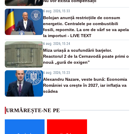
Nu vor exista compensații
6 aug. 2026, 15:33
Bolojan anunță restricțiile de consum
energetic. Centralele pe combustibili
fosili, repornite. La ore de vârf se va apela
la importuri - LIVE TEXT
6 aug. 2026, 15:24
Miza uriașă a scufundării barjelor.
Reactorul 2 de la Cernavodă poate primi o
nouă „gură de oxigen”
6 aug. 2026, 15:23
Alexandru Nazare, veste bună: Economia
României va crește în 2027, iar inflația va
scădea
URMĂREȘTE-NE PE