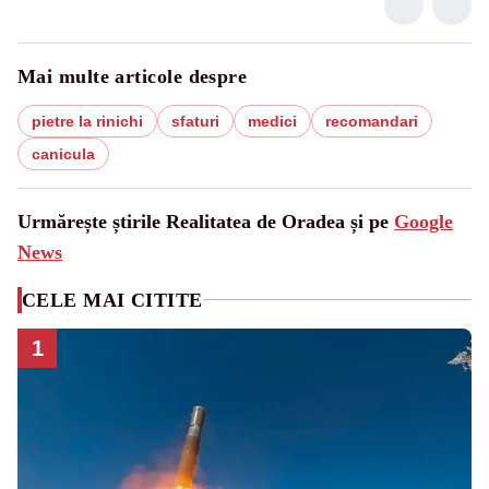
Mai multe articole despre
pietre la rinichi
sfaturi
medici
recomandari
canicula
Urmărește știrile Realitatea de Oradea și pe
Google
News
CELE MAI CITITE
1