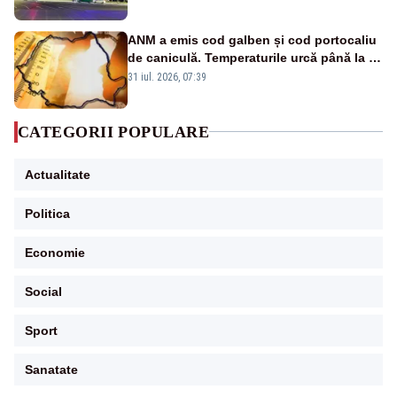
ANM a emis cod galben și cod portocaliu
de caniculă. Temperaturile urcă până la 38
de grade, iar nopțile devin tropicale
31 iul. 2026, 07:39
CATEGORII POPULARE
Actualitate
Politica
Economie
Social
Sport
Sanatate