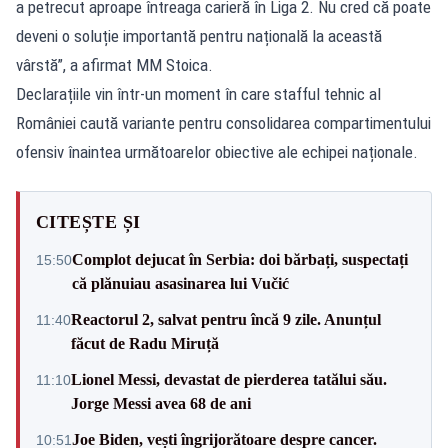
a petrecut aproape întreaga carieră în Liga 2. Nu cred că poate
deveni o soluție importantă pentru națională la această
vârstă”, a afirmat MM Stoica.
Declarațiile vin într-un moment în care stafful tehnic al
României caută variante pentru consolidarea compartimentului
ofensiv înaintea următoarelor obiective ale echipei naționale.
CITEȘTE ȘI
Complot dejucat în Serbia: doi bărbați, suspectați
15:50
că plănuiau asasinarea lui Vučić
Reactorul 2, salvat pentru încă 9 zile. Anunțul
11:40
făcut de Radu Miruță
Lionel Messi, devastat de pierderea tatălui său.
11:10
Jorge Messi avea 68 de ani
Joe Biden, vești îngrijorătoare despre cancer.
10:51