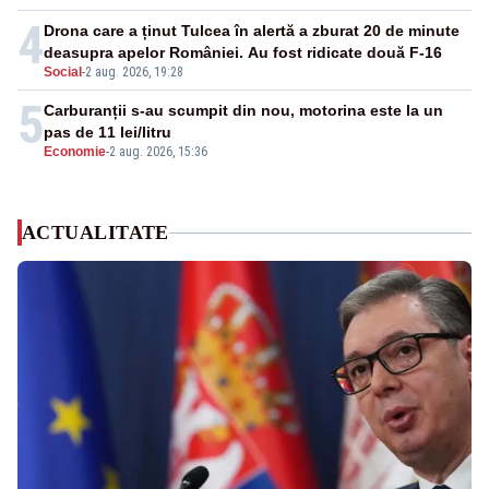
4
Drona care a ținut Tulcea în alertă a zburat 20 de minute
deasupra apelor României. Au fost ridicate două F-16
Social
-
2 aug. 2026, 19:28
5
Carburanții s-au scumpit din nou, motorina este la un
pas de 11 lei/litru
Economie
-
2 aug. 2026, 15:36
ACTUALITATE