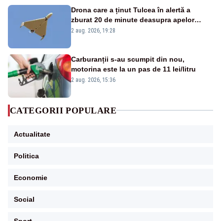
Drona care a ținut Tulcea în alertă a
zburat 20 de minute deasupra apelor
României. Au fost ridicate două F-16
2 aug. 2026, 19:28
Carburanții s-au scumpit din nou,
motorina este la un pas de 11 lei/litru
2 aug. 2026, 15:36
CATEGORII POPULARE
Actualitate
Politica
Economie
Social
Sport