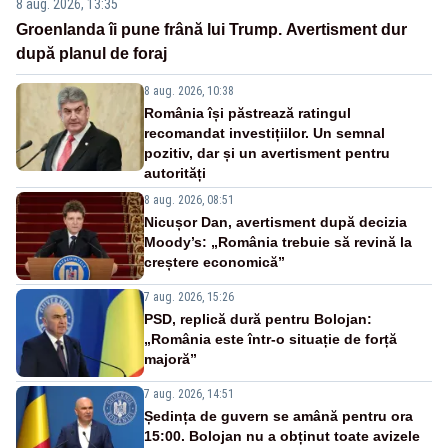
8 aug. 2026, 13:35
Groenlanda îi pune frână lui Trump. Avertisment dur
după planul de foraj
8 aug. 2026, 10:38
România își păstrează ratingul
recomandat investițiilor. Un semnal
pozitiv, dar și un avertisment pentru
autorități
8 aug. 2026, 08:51
Nicușor Dan, avertisment după decizia
Moody’s: „România trebuie să revină la
creștere economică”
7 aug. 2026, 15:26
PSD, replică dură pentru Bolojan:
„România este într-o situație de forță
majoră”
7 aug. 2026, 14:51
Ședința de guvern se amână pentru ora
15:00. Bolojan nu a obținut toate avizele