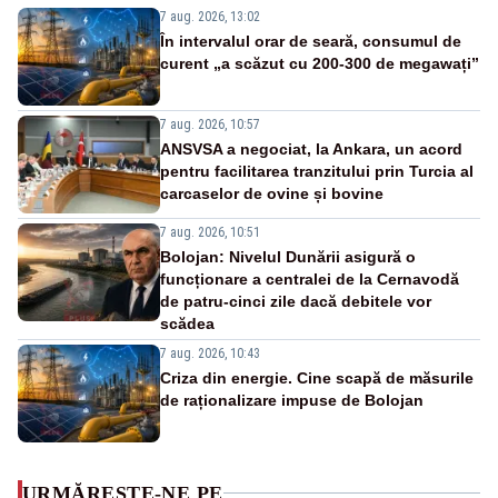
7 aug. 2026, 13:02
În intervalul orar de seară, consumul de
curent „a scăzut cu 200-300 de megawați”
7 aug. 2026, 10:57
ANSVSA a negociat, la Ankara, un acord
pentru facilitarea tranzitului prin Turcia al
carcaselor de ovine și bovine
7 aug. 2026, 10:51
Bolojan: Nivelul Dunării asigură o
funcționare a centralei de la Cernavodă
de patru-cinci zile dacă debitele vor
scădea
7 aug. 2026, 10:43
Criza din energie. Cine scapă de măsurile
de raționalizare impuse de Bolojan
URMĂREȘTE-NE PE