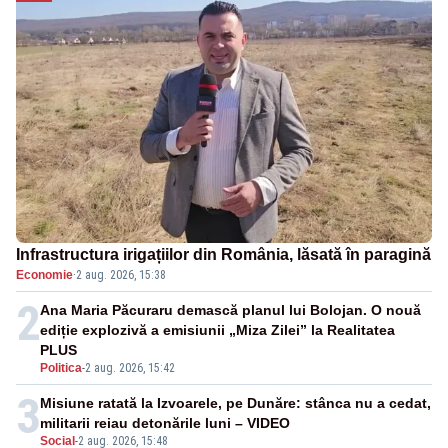
Infrastructura irigațiilor din România, lăsată în paragină
Economie
·
2 aug. 2026, 15:38
2
Ana Maria Păcuraru demască planul lui Bolojan. O nouă
ediție explozivă a emisiunii „Miza Zilei” la Realitatea
PLUS
Politica
-
2 aug. 2026, 15:42
3
Misiune ratată la Izvoarele, pe Dunăre: stânca nu a cedat,
militarii reiau detonările luni – VIDEO
Social
-
2 aug. 2026, 15:48