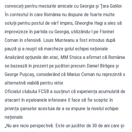
convocați pentru meciurile amicale cu Georgia și Țara Galilor.
În contextul în care România nu dispune de foarte multe
soluții pentru postul de vârf împins, Gheorghe Hagi a ales să
improvizeze în partida cu Georgia, utilizându-l pe Florinel
Coman în ofensivă. Louis Munteanu a fost introdus după
pauză și a reușit să marcheze golul echipei naționale.
Analizând opțiunile din atac, MM Stoica a afirmat că România
se bazează în prezent pe jucători precum Daniel Bîrligea și
George Pușcaș, considerând că Marius Coman nu reprezintă o
alternativă viabilă pentru viitor.
Oficialul clubului FCSB a susținut că experiența acumulată de
atacant în eșaloanele inferioare îl face să fie sceptic în
privința șanselor acestuia de a se impune la nivelul echipei
naționale.
„Nu are nicio perspectivă. Este un jucător de 30 de ani care și-