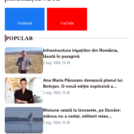
Facebook
YouTube
POPULAR
Infrastructura irigațiilor din România,
lăsată în paragină
2 aug. 2026, 15:38
Ana Maria Păcuraru demască planul lui
Bolojan. O nouă ediție explozivă a
emisiunii „Miza Zilei” la Realitatea PLUS
2 aug. 2026, 15:42
Misiune ratată la Izvoarele, pe Dunăre:
stânca nu a cedat, militarii reiau
detonările luni – VIDEO
2 aug. 2026, 15:48