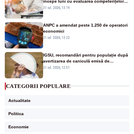
începe luni cu evaluarea competențelor
orale la Limba română
31 iul. 2026, 13:19
ANPC a amendat peste 1.250 de operatori
economici
31 iul. 2026, 13:22
IGSU, recomandări pentru populație după
avertizarea de caniculă emisă de
meteorologi
31 iul. 2026, 12:51
CATEGORII POPULARE
Actualitate
Politica
Economie