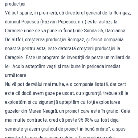
producţiei.
Vă pot spune, în premieră, că directorul general de la Romgaz,
domnul Popescu (Răzvan Popescu, n.r.) este, astăzi, la
Caragele unde se va pune în funcţiune Sonda 55, Damianca.
De altfel, creşterea producţiei Romgaz, şi felicit compania
noastră pentru asta, este datorată creşterii producţiei la
Caragele. Este un program de investiţii de peste un miliard de
lei. Acolo aşteptăm veşti şi mai bune în perioada imediat
următoare
Nu vă pot dezvălui mai multe, e o companie listată, dar cert
este că dacă avem gaze pe uscat, cu siguranţă trebuie să le
exploatăm şi cu siguranţă aşteptăm cu toţii exploatarea
gazelor din Marea Neagră, un proiect care este în grafic. Cele
mai multe contracte, cred că peste 95-98% au fost deja
semnate şi avem graficul de proiect în bună ordine”, a spus
ministrul, la cea de-a şasea ediţie a Forumului gazelor