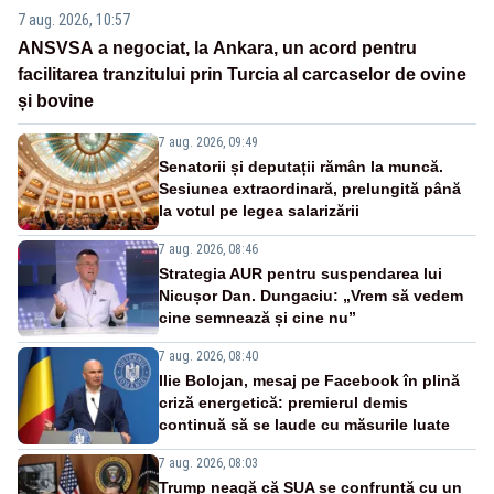
7 aug. 2026, 10:57
ANSVSA a negociat, la Ankara, un acord pentru
facilitarea tranzitului prin Turcia al carcaselor de ovine
și bovine
7 aug. 2026, 09:49
Senatorii și deputații rămân la muncă.
Sesiunea extraordinară, prelungită până
la votul pe legea salarizării
7 aug. 2026, 08:46
Strategia AUR pentru suspendarea lui
Nicușor Dan. Dungaciu: „Vrem să vedem
cine semnează și cine nu”
7 aug. 2026, 08:40
Ilie Bolojan, mesaj pe Facebook în plină
criză energetică: premierul demis
continuă să se laude cu măsurile luate
7 aug. 2026, 08:03
Trump neagă că SUA se confruntă cu un