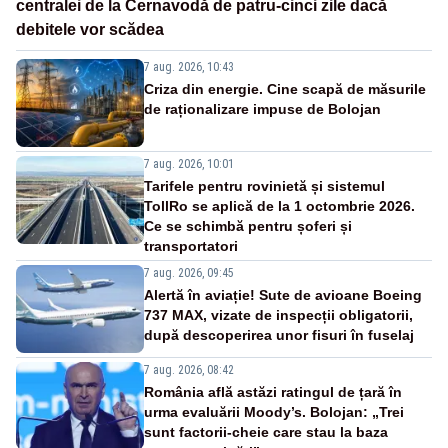
centralei de la Cernavodă de patru-cinci zile dacă
debitele vor scădea
7 aug. 2026, 10:43
Criza din energie. Cine scapă de măsurile
de raționalizare impuse de Bolojan
7 aug. 2026, 10:01
Tarifele pentru rovinietă și sistemul
TollRo se aplică de la 1 octombrie 2026.
Ce se schimbă pentru șoferi și
transportatori
7 aug. 2026, 09:45
Alertă în aviație! Sute de avioane Boeing
737 MAX, vizate de inspecții obligatorii,
după descoperirea unor fisuri în fuselaj
7 aug. 2026, 08:42
România află astăzi ratingul de țară în
urma evaluării Moody’s. Bolojan: „Trei
sunt factorii-cheie care stau la baza