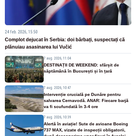
24 feb. 2026, 15:50
Complot dejucat în Serbia: doi bărbați, suspectați că
plănuiau asasinarea lui Vučić
7 aug. 2026, 11:04
DESTINAȚII DE WEEKEND: sfârșit de
săptămână în București și în țară
7 aug. 2026, 10:47
Intervenție crucială pe Dunăre pentru
salvarea Cernavodă. ANAR: Fiecare barjă
va fi scufundată în 3-4 ore
7 aug. 2026, 10:39
Alertă în aviație! Sute de avioane Boeing
737 MAX, vizate de inspecții obligatorii,
după descoperirea unor fisuri în fuselaj