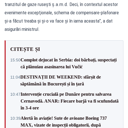
tranzitul de gaze ruseşti ş.a.m.d. Deci, în contextul acestor
evenimente excepţionale, schema de compensare-plafonare
şi-a făcut treaba şi şi-o va face şi în iarna aceasta”, a dat
asigurări ministrul.
CITEȘTE ȘI
Complot dejucat în Serbia: doi bărbați, suspectați
15:50
că plănuiau asasinarea lui Vučić
DESTINAȚII DE WEEKEND: sfârșit de
11:04
săptămână în București și în țară
Intervenție crucială pe Dunăre pentru salvarea
10:47
Cernavodă. ANAR: Fiecare barjă va fi scufundată
în 3-4 ore
Alertă în aviație! Sute de avioane Boeing 737
10:39
MAX, vizate de inspecții obligatorii, după