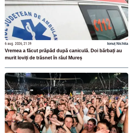
6 aug. 2026, 21:39
Ionuț Nichita
Vremea a făcut prăpăd după caniculă. Doi bărbați au
murit loviți de trăsnet în râul Mureș