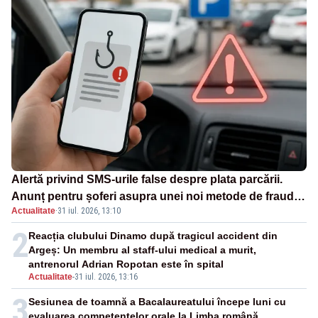
Alertă privind SMS-urile false despre plata parcării.
Anunț pentru șoferi asupra unei noi metode de fraudă
Actualitate
·
31 iul. 2026, 13:10
online
2
Reacția clubului Dinamo după tragicul accident din
Argeș: Un membru al staff-ului medical a murit,
antrenorul Adrian Ropotan este în spital
Actualitate
-
31 iul. 2026, 13:16
3
Sesiunea de toamnă a Bacalaureatului începe luni cu
evaluarea competențelor orale la Limba română