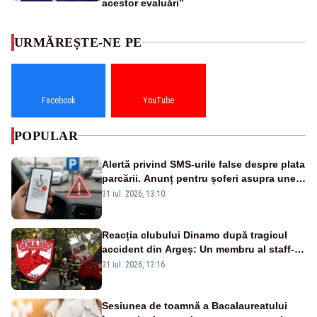
acestor evaluări”
URMĂREȘTE-NE PE
Facebook
YouTube
POPULAR
Alertă privind SMS-urile false despre plata
parcării. Anunț pentru șoferi asupra unei
noi metode de fraudă online
31 iul. 2026, 13:10
Reacția clubului Dinamo după tragicul
accident din Argeș: Un membru al staff-
ului medical a murit, antrenorul Adrian
31 iul. 2026, 13:16
Ropotan este în spital
Sesiunea de toamnă a Bacalaureatului