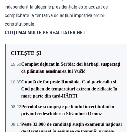
independent la alegerile prezidențiale este acuzat de
complicitate la tentativă de acțiuni împotriva ordinii
constituționale.
CITIȚI MAI MULTE PE
REALITATEA.NET
CITEȘTE ȘI
Complot dejucat în Serbia: doi bărbați, suspectați
15:50
că plănuiau asasinarea lui Vučić
Cupolă de foc peste România. Cod portocaliu și
10:35
Cod galben de temperaturi extrem de ridicate în
mare parte din țară-HĂRȚI
Petrolul se scumpește pe fondul incertitudinilor
08:22
privind redeschiderea Strâmtorii Ormuz
Peste 33.000 de candidați susțin examenul național
08:17
de Bacalaureat în sesiunea de toamnă: primele