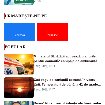
2026
URMĂREȘTE-NE PE
Facebook
YouTube
POPULAR
Ministerul Sănătății activează planurile
pentru caniculă: echipaje de ambulanță
suplimentate, stocuri de medicamente
3 aug. 2026, 11:13
verificate și puncte de apă în spațiile
publice
Cod roșu de caniculă extremă în vestul
țării. Temperaturi de până la 41 de grade
până miercuri
3 aug. 2026, 11:17
Bușoi: Nu am văzut intenții ale furnizorilor