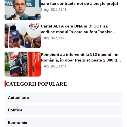
care fac contracte noi de a crește prețul
3 aug. 2026, 11:18
Cartel ALFA cere DNA și DIICOT să
verifice modul în care au fost închise
centralele pe cărbune
3 aug. 2026, 11:29
Pompierii au intervenit la 513 incendii în
România, în doar trei zile: peste 2.300 de
hectare de teren au fost afectate
3 aug. 2026, 11:11
CATEGORII POPULARE
Actualitate
Politica
Economie