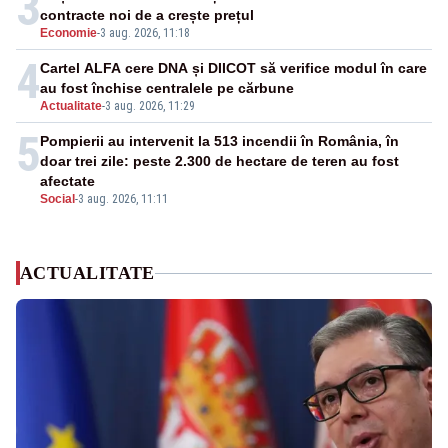
3
contracte noi de a crește prețul
Economie
-
3 aug. 2026, 11:18
4
Cartel ALFA cere DNA și DIICOT să verifice modul în care
au fost închise centralele pe cărbune
Actualitate
-
3 aug. 2026, 11:29
5
Pompierii au intervenit la 513 incendii în România, în
doar trei zile: peste 2.300 de hectare de teren au fost
afectate
Social
-
3 aug. 2026, 11:11
ACTUALITATE