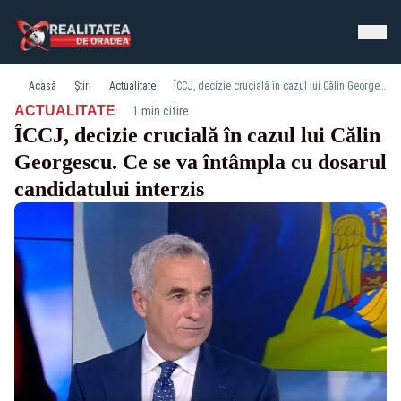
Acasă
Știri
Actualitate
ÎCCJ, decizie crucială în cazul lui Călin Georgescu. Ce se va întâmpla cu dosarul candidatului interzis
·
ACTUALITATE
1 min citire
ÎCCJ, decizie crucială în cazul lui Călin
Georgescu. Ce se va întâmpla cu dosarul
candidatului interzis