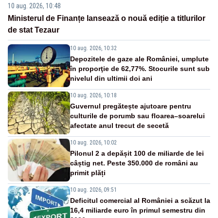
10 aug. 2026, 10:48
Ministerul de Finanțe lansează o nouă ediție a titlurilor
de stat Tezaur
10 aug. 2026, 10:32
Depozitele de gaze ale României, umplute
în proporţie de 62,77%. Stocurile sunt sub
nivelul din ultimii doi ani
10 aug. 2026, 10:18
Guvernul pregătește ajutoare pentru
culturile de porumb sau floarea–soarelui
afectate anul trecut de secetă
10 aug. 2026, 10:02
Pilonul 2 a depășit 100 de miliarde de lei
câștig net. Peste 350.000 de români au
primit plăți
10 aug. 2026, 09:51
Deficitul comercial al României a scăzut la
16,4 miliarde euro în primul semestru din