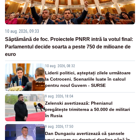
10 aug. 2026, 09:33
Săptămână de foc. Proiectele PNRR intră la votul final:
Parlamentul decide soarta a peste 750 de milioane de
euro
10 aug. 2026, 08:32
Liderii politici, așteptați zilele următoare
la Cotroceni. Scenariile luate în calcul
pentru noul Guvern - SURSE
9 aug. 2026, 18:04
Zelenski avertizează: Phenianul
pregătește trimiterea a 50.000 de militari
în Rusia
9 aug. 2026, 17:50
Dan Dungaciu avertizează că șansele
unui guvern cu drepturi depline până în