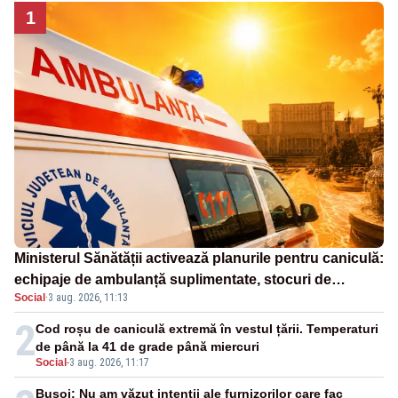
1
Ministerul Sănătății activează planurile pentru caniculă:
echipaje de ambulanță suplimentate, stocuri de
Social
·
3 aug. 2026, 11:13
medicamente verificate și puncte de apă în spațiile
publice
2
Cod roșu de caniculă extremă în vestul țării. Temperaturi
de până la 41 de grade până miercuri
Social
-
3 aug. 2026, 11:17
Bușoi: Nu am văzut intenții ale furnizorilor care fac