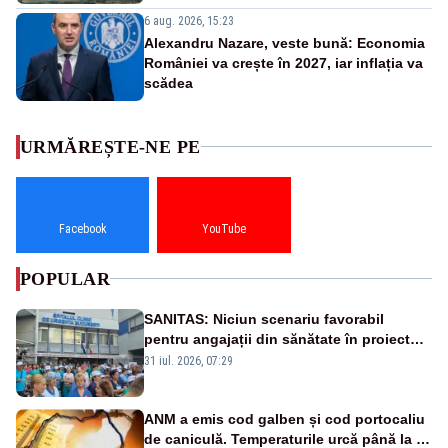
6 aug. 2026, 15:23
Alexandru Nazare, veste bună: Economia
României va crește în 2027, iar inflația va
scădea
URMĂREȘTE-NE PE
Facebook
YouTube
POPULAR
SANITAS: Niciun scenariu favorabil
pentru angajații din sănătate în proiectul
Legii salarizării
31 iul. 2026, 07:29
ANM a emis cod galben și cod portocaliu
de caniculă. Temperaturile urcă până la 38