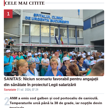
CELE MAI CITITE
1
SANITAS: Niciun scenariu favorabil pentru angajații
din sănătate în proiectul Legii salarizării
Sanatate
·
31 iul. 2026, 07:29
2
ANM a emis cod galben și cod portocaliu de caniculă.
Temperaturile urcă până la 38 de grade, iar nopțile devin
tropicale