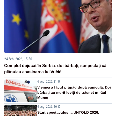
24 feb. 2026, 15:50
Complot dejucat în Serbia: doi bărbați, suspectați că
plănuiau asasinarea lui Vučić
6 aug. 2026, 21:39
Vremea a făcut prăpăd după caniculă. Doi
bărbați au murit loviți de trăsnet în râul
Mureș
6 aug. 2026, 20:17
Start spectaculos la UNTOLD 2026.