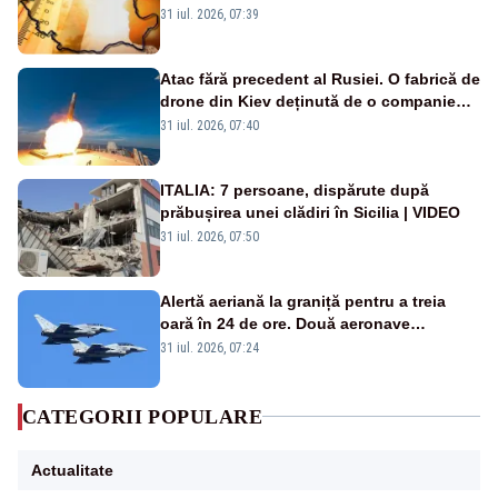
de grade, iar nopțile devin tropicale
31 iul. 2026, 07:39
Atac fără precedent al Rusiei. O fabrică de
drone din Kiev deținută de o companie
americană, distrusă de o rachetă
31 iul. 2026, 07:40
rusească
ITALIA: 7 persoane, dispărute după
prăbușirea unei clădiri în Sicilia | VIDEO
31 iul. 2026, 07:50
Alertă aeriană la graniță pentru a treia
oară în 24 de ore. Două aeronave
Eurofighter britanice au fost ridicate de la
31 iul. 2026, 07:24
sol
CATEGORII POPULARE
Actualitate