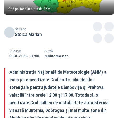
Cod portocaliu emis de ANM
Scris de
Stoica Marian
Publicat
Sursă
9 iul. 2026, 11:05
realitatea.net
Administrația Națională de Meteorologie (ANM) a
emis joi o avertizare Cod portocaliu de ploi
torențiale pentru județele Dâmbovița și Prahova,
valabilă între orele 12:00 și 17:00. Totodată, o
avertizare Cod galben de instabilitate atmosferică
vizează Muntenia, Dobrogea și mai multe zone din
Moldova până în noaptea de joi spre vineri.