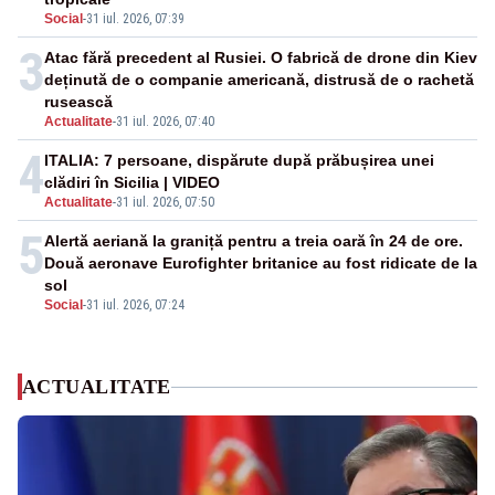
Social
-
31 iul. 2026, 07:39
3
Atac fără precedent al Rusiei. O fabrică de drone din Kiev
deținută de o companie americană, distrusă de o rachetă
rusească
Actualitate
-
31 iul. 2026, 07:40
4
ITALIA: 7 persoane, dispărute după prăbușirea unei
clădiri în Sicilia | VIDEO
Actualitate
-
31 iul. 2026, 07:50
5
Alertă aeriană la graniță pentru a treia oară în 24 de ore.
Două aeronave Eurofighter britanice au fost ridicate de la
sol
Social
-
31 iul. 2026, 07:24
ACTUALITATE