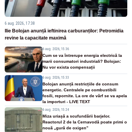
6 aug. 2026, 17:38
Ilie Bolojan anunță ieftinirea carburanților: Petromidia
revine la capacitate maximă
6 aug. 2026, 15:36
Cum se va întrerupe energia electrică la
marii consumatori industriali? Bolojan:
Nu vor exista compensații
6 aug. 2026, 15:33
Bolojan anunță restricțiile de consum
energetic. Centralele pe combustibili
fosili, repornite. La ore de vârf se va apela
la importuri - LIVE TEXT
6 aug. 2026, 15:24
Miza uriașă a scufundării barjelor.
Reactorul 2 de la Cernavodă poate primi o
nouă „gură de oxigen”