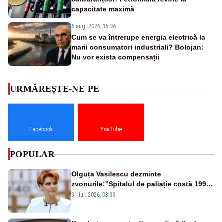
capacitate maximă
6 aug. 2026, 15:36
Cum se va întrerupe energia electrică la
marii consumatori industriali? Bolojan:
Nu vor exista compensații
URMĂREȘTE-NE PE
Facebook
YouTube
POPULAR
Olguța Vasilescu dezminte
zvonurile:”Spitalul de paliație costă 199
de milioane de euro, nu 500 de milioane”
31 iul. 2026, 08:33