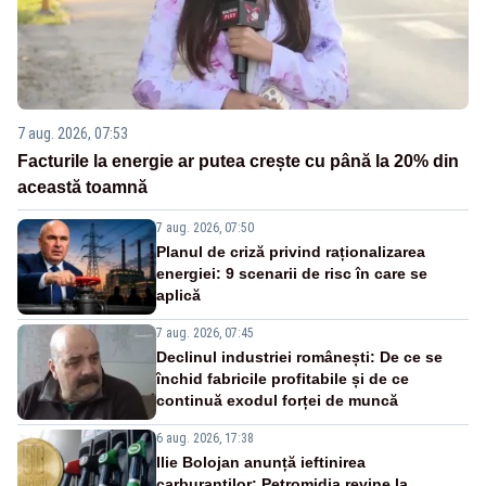
7 aug. 2026, 07:53
Facturile la energie ar putea crește cu până la 20% din
această toamnă
7 aug. 2026, 07:50
Planul de criză privind raționalizarea
energiei: 9 scenarii de risc în care se
aplică
7 aug. 2026, 07:45
Declinul industriei românești: De ce se
închid fabricile profitabile și de ce
continuă exodul forței de muncă
6 aug. 2026, 17:38
Ilie Bolojan anunță ieftinirea
carburanților: Petromidia revine la