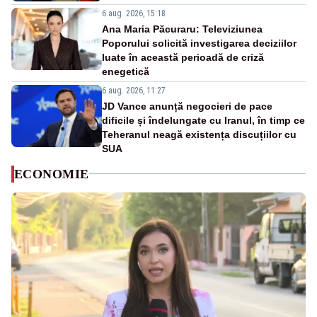
6 aug. 2026, 15:18
Ana Maria Păcuraru: Televiziunea
Poporului solicită investigarea deciziilor
luate în această perioadă de criză
enegetică
6 aug. 2026, 11:27
JD Vance anunță negocieri de pace
dificile și îndelungate cu Iranul, în timp ce
Teheranul neagă existența discuțiilor cu
SUA
ECONOMIE