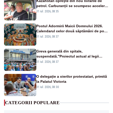
Kazahstan oprește din nou livrările de
petrol. Carburanții se scumpesc accelerat,
iar românii plătesc nota de plată
31 iul. 2026, 08:35
Postul Adormirii Maicii Domnului 2026.
Calendarul celor două săptămâni de post
și zilele cu dezlegare la pește
31 iul. 2026, 08:37
Greva generală din spitale,
suspendată.”Proiectul actual al legii
salarizării nu mai există pentru noi”
31 iul. 2026, 08:37
O delegație a oierilor protestatari, primită
la Palatul Victoria
31 iul. 2026, 08:30
CATEGORII POPULARE