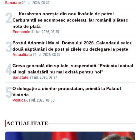
Sanatate
·
31 iul. 2026, 08:33
milioane”
2
Kazahstan oprește din nou livrările de petrol.
Carburanții se scumpesc accelerat, iar românii plătesc
nota de plată
Economie
-
31 iul. 2026, 08:35
3
Postul Adormirii Maicii Domnului 2026. Calendarul celor
două săptămâni de post și zilele cu dezlegare la pește
Actualitate
-
31 iul. 2026, 08:37
4
Greva generală din spitale, suspendată.”Proiectul actual
al legii salarizării nu mai există pentru noi”
Sanatate
-
31 iul. 2026, 08:37
5
O delegație a oierilor protestatari, primită la Palatul
Victoria
Politica
-
31 iul. 2026, 08:30
ACTUALITATE