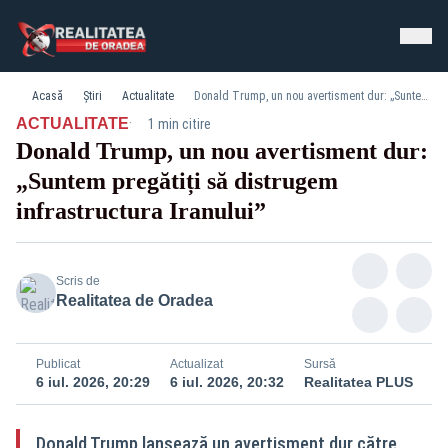
Acasă
Știri
Actualitate
Donald Trump, un nou avertisment dur: „Suntem pregătiți să distrugem infrastructura Iranului”
·
ACTUALITATE
1 min citire
Donald Trump, un nou avertisment dur:
„Suntem pregătiți să distrugem
infrastructura Iranului”
Scris de
Realitatea de Oradea
Publicat
Actualizat
Sursă
6 iul. 2026, 20:29
6 iul. 2026, 20:32
Realitatea PLUS
Donald Trump lansează un avertisment dur către