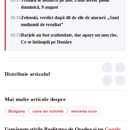
Vremea se întoarce pe dos. Unde lovesc ploile
09:37
duminică, 9 august
Zelenski, verdict după 40 de zile de atacuri: „Sunt
09:35
mulțumit de rezultat”
Barjele au fost scufundate, dar apare un nou risc.
08:29
Ce se întâmplă pe Dunăre
Distribuie articolul
Mai multe articole despre
Bulgaria
case de schimb
moneda euro
Urmărește știrile Realitatea de Oradea și pe
Google