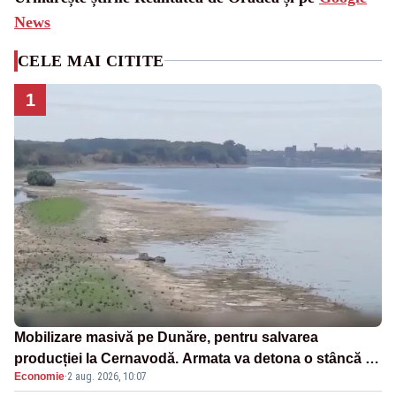
News
CELE MAI CITITE
1
Mobilizare masivă pe Dunăre, pentru salvarea
producției la Cernavodă. Armata va detona o stâncă și
Economie
·
2 aug. 2026, 10:07
va devia apa fluviului - IMAGINI AERIENE