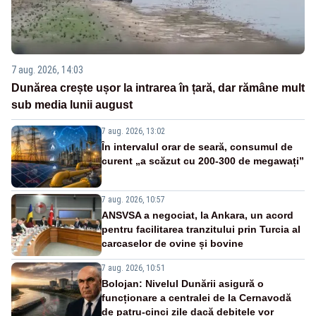
7 aug. 2026, 14:03
Dunărea crește ușor la intrarea în țară, dar rămâne mult
sub media lunii august
7 aug. 2026, 13:02
În intervalul orar de seară, consumul de
curent „a scăzut cu 200-300 de megawați”
7 aug. 2026, 10:57
ANSVSA a negociat, la Ankara, un acord
pentru facilitarea tranzitului prin Turcia al
carcaselor de ovine și bovine
7 aug. 2026, 10:51
Bolojan: Nivelul Dunării asigură o
funcționare a centralei de la Cernavodă
de patru-cinci zile dacă debitele vor