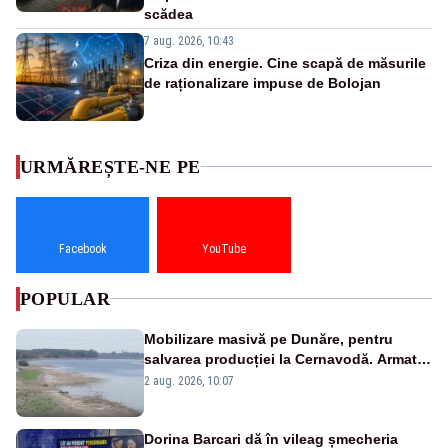
scădea
7 aug. 2026, 10:43
Criza din energie. Cine scapă de măsurile
de raționalizare impuse de Bolojan
URMĂREȘTE-NE PE
Facebook
YouTube
POPULAR
Mobilizare masivă pe Dunăre, pentru
salvarea producției la Cernavodă. Armata
va detona o stâncă și va devia apa
2 aug. 2026, 10:07
fluviului - IMAGINI AERIENE
Dorina Barcari dă în vileag șmecheria