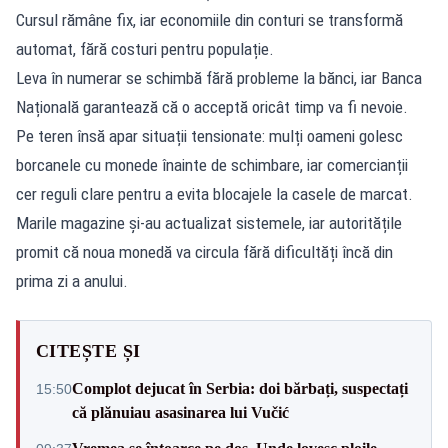
Cursul rămâne fix, iar economiile din conturi se transformă
automat, fără costuri pentru populație.
Leva în numerar se schimbă fără probleme la bănci, iar Banca
Națională garantează că o acceptă oricât timp va fi nevoie.
Pe teren însă apar situații tensionate: mulți oameni golesc
borcanele cu monede înainte de schimbare, iar comercianții
cer reguli clare pentru a evita blocajele la casele de marcat.
Marile magazine și-au actualizat sistemele, iar autoritățile
promit că noua monedă va circula fără dificultăți încă din
prima zi a anului.
CITEȘTE ȘI
Complot dejucat în Serbia: doi bărbați, suspectați
15:50
că plănuiau asasinarea lui Vučić