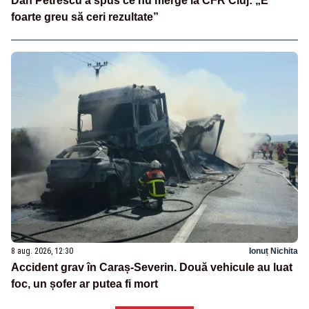
Dan Petrescu a spus ce nu merge la CFR Cluj: „E
foarte greu să ceri rezultate”
8 aug. 2026, 12:30
Ionuț Nichita
Accident grav în Caraș-Severin. Două vehicule au luat
foc, un șofer ar putea fi mort