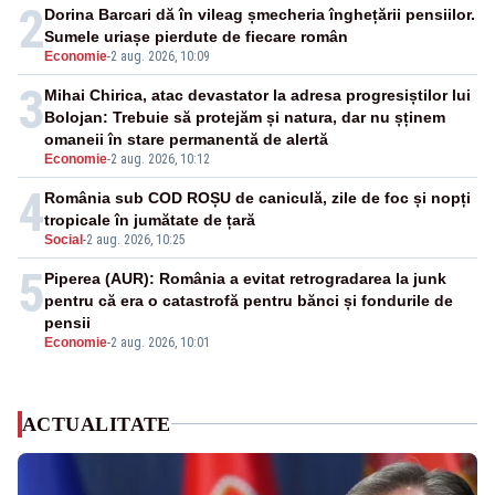
2
Dorina Barcari dă în vileag șmecheria înghețării pensiilor.
Sumele uriașe pierdute de fiecare român
Economie
-
2 aug. 2026, 10:09
3
Mihai Chirica, atac devastator la adresa progresiștilor lui
Bolojan: Trebuie să protejăm și natura, dar nu șținem
omaneii în stare permanentă de alertă
Economie
-
2 aug. 2026, 10:12
4
România sub COD ROȘU de caniculă, zile de foc și nopți
tropicale în jumătate de țară
Social
-
2 aug. 2026, 10:25
5
Piperea (AUR): România a evitat retrogradarea la junk
pentru că era o catastrofă pentru bănci și fondurile de
pensii
Economie
-
2 aug. 2026, 10:01
ACTUALITATE