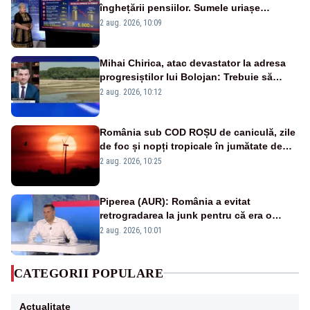
înghețării pensiilor. Sumele uriașe
pierdute de fiecare român
2 aug. 2026, 10:09
Mihai Chirica, atac devastator la adresa
progresiștilor lui Bolojan: Trebuie să
protejăm și natura, dar nu șținem omaneii
2 aug. 2026, 10:12
în stare permanentă de alertă
România sub COD ROȘU de caniculă, zile
de foc și nopți tropicale în jumătate de
țară
2 aug. 2026, 10:25
Piperea (AUR): România a evitat
retrogradarea la junk pentru că era o
catastrofă pentru bănci și fondurile de
2 aug. 2026, 10:01
pensii
CATEGORII POPULARE
Actualitate